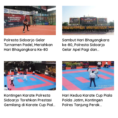
Matematika Internasional
Polresta Sidoarjo Gelar
Sambut Hari Bhayangkara
Turnamen Padel, Meriahkan
ke-80, Polresta Sidoarjo
Hari Bhayangkara Ke-80
Gelar Apel Pagi dan
Olahraga Bersama Perkuat
Soliditas Personel
Kontingen Karate Polresta
Hari Kedua Karate Cup Piala
Sidoarjo Torehkan Prestasi
Polda Jatim, Kontingen
Gemilang di Karate Cup Piala
Polres Tanjung Perak
Polda Jatim
Tambah Raihan Medali