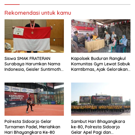
Rekomendasi untuk kamu
Siswa SMAK FRATERAN
Kapolsek Buduran Rangkul
Surabaya Harumkan Nama
Komunitas Gym Lewat Sabuk
Indonesia, Geisler Suntimothy
Kamtibmas, Ajak Gelorakan
Torehkan Prestasi di Ajang
Hidup Sehat ke Masyarakat
Matematika Internasional
Polresta Sidoarjo Gelar
Sambut Hari Bhayangkara
Turnamen Padel, Meriahkan
ke-80, Polresta Sidoarjo
Hari Bhayangkara Ke-80
Gelar Apel Pagi dan