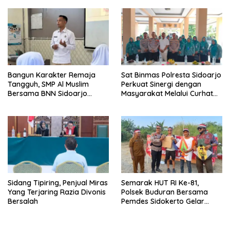
Organisasi
Matematika Internasional
Bangun Karakter Remaja
Sat Binmas Polresta Sidoarjo
Tangguh, SMP Al Muslim
Perkuat Sinergi dengan
Bersama BNN Sidoarjo
Masyarakat Melalui Curhat
Ajarkan Berani Berkata
Kamtibmas
“Tidak”
Sidang Tipiring, Penjual Miras
Semarak HUT RI Ke-81,
Yang Terjaring Razia Divonis
Polsek Buduran Bersama
Bersalah
Pemdes Sidokerto Gelar
Lomba Layang-Layang