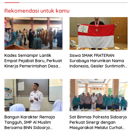
Rekomendasi untuk kamu
Kades Semampir Lantik
Siswa SMAK FRATERAN
Empat Pejabat Baru, Perkuat
Surabaya Harumkan Nama
Kinerja Pemerintahan Desa
Indonesia, Geisler Suntimothy
Melalui Penyegaran
Torehkan Prestasi di Ajang
Organisasi
Matematika Internasional
Bangun Karakter Remaja
Sat Binmas Polresta Sidoarjo
Tangguh, SMP Al Muslim
Perkuat Sinergi dengan
Bersama BNN Sidoarjo
Masyarakat Melalui Curhat