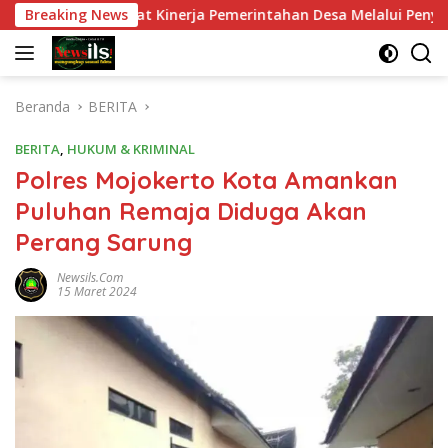
Langsung
, Perkuat Kinerja Pemerintahan Desa Melalui Penyegaran Orga
Breaking News
ke
konten
Beranda
BERITA
BERITA
,
HUKUM & KRIMINAL
Polres Mojokerto Kota Amankan
Puluhan Remaja Diduga Akan
Perang Sarung
Newsils.com
15 Maret 2024