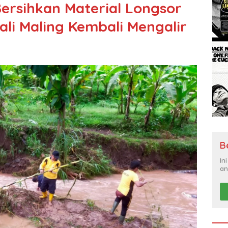
 Bersihkan Material Longsor
ali Maling Kembali Mengalir
B
In
an