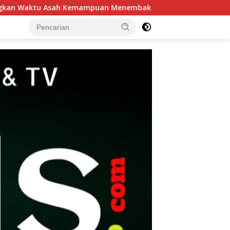
an Menembak
Patroli Harkamtibmas Polsek Tarik Perke