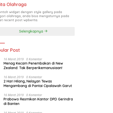
ita Olahraga
contoh widget dengan style gallery pada
gori olahraga, anda bisa mengaturnya pada
et recent post wpberita.
Selengkapnya
ular Post
16 Maret 2019
0 Komentar
Menag Kecam Penembakan di New
Zealand: Tak Berperikemanusiaan!
16 Maret 2019
0 Komentar
2 Hari Hilang, Nelayan Tewas
Mengambang di Pantai Cipalawah Garut
16 Maret 2019
0 Komentar
Prabowo Resmikan Kantor DPD Gerindra
di Banten
16 Maret 2019
0 Komentar