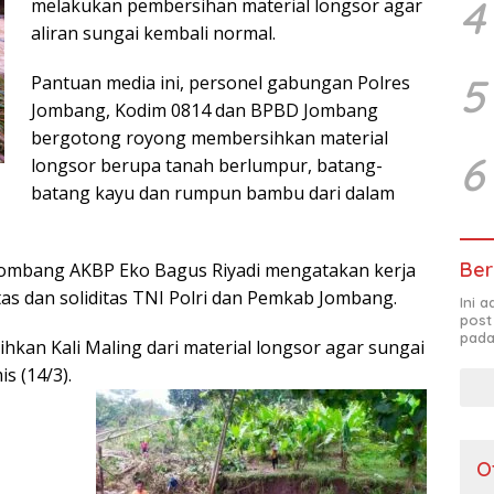
4
melakukan pembersihan material longsor agar
aliran sungai kembali normal.
5
Pantuan media ini, personel gabungan Polres
Jombang, Kodim 0814 dan BPBD Jombang
bergotong royong membersihkan material
6
longsor berupa tanah berlumpur, batang-
batang kayu dan rumpun bambu dari dalam
Ber
es Jombang AKBP Eko Bagus Riyadi mengatakan kerja
itas dan soliditas TNI Polri dan Pemkab Jombang.
Ini 
post
pada
an Kali Maling dari material longsor agar sungai
s (14/3).
O