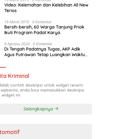
Video: Kelemahan dan Kelebihan All New
Terios
16 Maret 2019
0 Komentar
Bersih-bersih, 60 Warga Tanjung Priok
Ikuti Program Padat Karya
8 Agustus 2026
0 Komentar
Di Tengah Padatnya Tugas, AKP Adik
Agus Putrawan Tetap Luangkan Waktu
Asah Kemampuan Menembak
ita Kriminal
adalah contoh deskripsi untuk widget recent
 wpberita, anda bisa memasukkan deskripsi
 widget ini.
Selengkapnya
tomotif