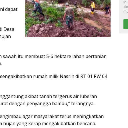
In
de
ni dapat
mu
di Desa
 hujan
n sawah itu membuat 5-6 hektare lahan pertanian
.
a mengakibatkan rumah milik Nasrin di RT 01 RW 04
ggantung akibat tanah tergerus air luberan
rurat dengan penyangga bambu,” terangnya.
 mengimbau agar masyarakat terus meningkatkan
 hujan yang kerap mengakibatkan bencana.