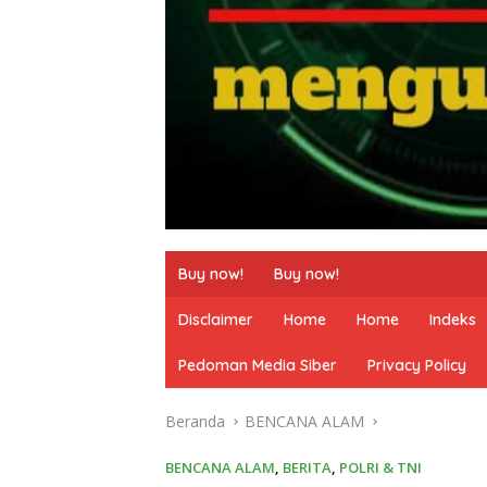
Buy now!
Buy now!
Disclaimer
Home
Home
Indeks
Pedoman Media Siber
Privacy Policy
Beranda
BENCANA ALAM
BENCANA ALAM
,
BERITA
,
POLRI & TNI