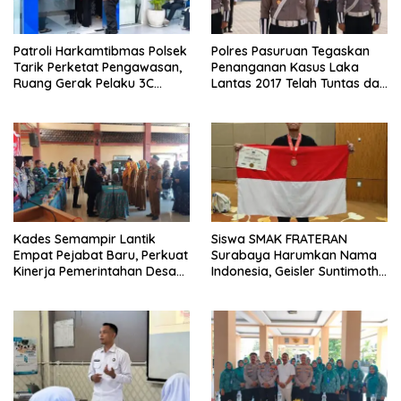
Patroli Harkamtibmas Polsek
Polres Pasuruan Tegaskan
Tarik Perketat Pengawasan,
Penanganan Kasus Laka
Ruang Gerak Pelaku 3C
Lantas 2017 Telah Tuntas dan
Dipersempit
Berkekuatan Hukum Tetap
Kades Semampir Lantik
Siswa SMAK FRATERAN
Empat Pejabat Baru, Perkuat
Surabaya Harumkan Nama
Kinerja Pemerintahan Desa
Indonesia, Geisler Suntimothy
Melalui Penyegaran
Torehkan Prestasi di Ajang
Organisasi
Matematika Internasional