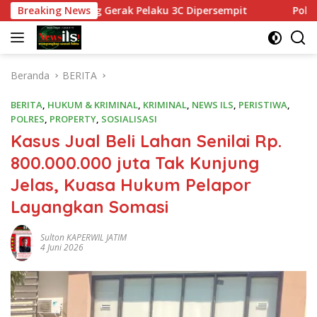
Langsung
uang Gerak Pelaku 3C Dipersempit
Breaking News
Polres Pasuruan Te
ke
konten
Beranda
BERITA
BERITA
,
HUKUM & KRIMINAL
,
KRIMINAL
,
NEWS ILS
,
PERISTIWA
,
POLRES
,
PROPERTY
,
SOSIALISASI
Kasus Jual Beli Lahan Senilai Rp.
800.000.000 juta Tak Kunjung
Jelas, Kuasa Hukum Pelapor
Layangkan Somasi
Sulton KAPERWIL JATIM
4 Juni 2026