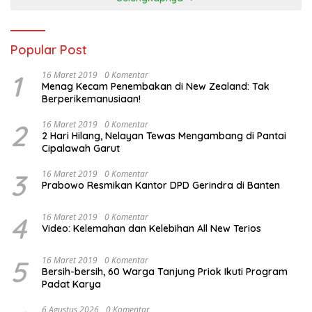
Popular Post
1
16 Maret 2019
0 Komentar
Menag Kecam Penembakan di New Zealand: Tak
Berperikemanusiaan!
2
16 Maret 2019
0 Komentar
2 Hari Hilang, Nelayan Tewas Mengambang di Pantai
Cipalawah Garut
3
16 Maret 2019
0 Komentar
Prabowo Resmikan Kantor DPD Gerindra di Banten
4
16 Maret 2019
0 Komentar
Video: Kelemahan dan Kelebihan All New Terios
5
16 Maret 2019
0 Komentar
Bersih-bersih, 60 Warga Tanjung Priok Ikuti Program
Padat Karya
6 Agustus 2026
0 Komentar