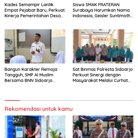
Kades Semampir Lantik
Siswa SMAK FRATERAN
Empat Pejabat Baru, Perkuat
Surabaya Harumkan Nama
Kinerja Pemerintahan Desa
Indonesia, Geisler Suntimothy
Melalui Penyegaran
Torehkan Prestasi di Ajang
Organisasi
Matematika Internasional
Bangun Karakter Remaja
Sat Binmas Polresta Sidoarjo
Tangguh, SMP Al Muslim
Perkuat Sinergi dengan
Bersama BNN Sidoarjo
Masyarakat Melalui Curhat
Ajarkan Berani Berkata
Kamtibmas
“Tidak”
Rekomendasi untuk kamu