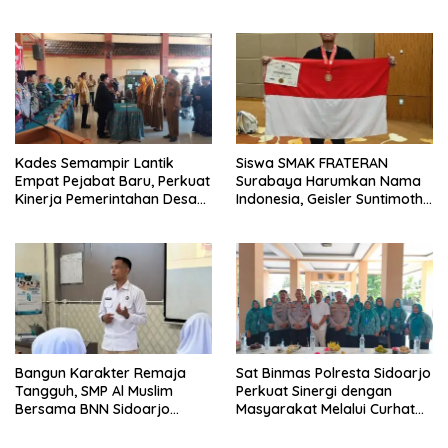
Dipersempit
Berkekuatan Hukum Tetap
Kades Semampir Lantik
Siswa SMAK FRATERAN
Empat Pejabat Baru, Perkuat
Surabaya Harumkan Nama
Kinerja Pemerintahan Desa
Indonesia, Geisler Suntimothy
Melalui Penyegaran
Torehkan Prestasi di Ajang
Organisasi
Matematika Internasional
Bangun Karakter Remaja
Sat Binmas Polresta Sidoarjo
Tangguh, SMP Al Muslim
Perkuat Sinergi dengan
Bersama BNN Sidoarjo
Masyarakat Melalui Curhat
Ajarkan Berani Berkata
Kamtibmas
“Tidak”