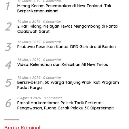
1
16 Maret 2019
0 Komentar
Menag Kecam Penembakan di New Zealand: Tak
Berperikemanusiaan!
2
16 Maret 2019
0 Komentar
2 Hari Hilang, Nelayan Tewas Mengambang di Pantai
Cipalawah Garut
3
16 Maret 2019
0 Komentar
Prabowo Resmikan Kantor DPD Gerindra di Banten
4
16 Maret 2019
0 Komentar
Video: Kelemahan dan Kelebihan All New Terios
5
16 Maret 2019
0 Komentar
Bersih-bersih, 60 Warga Tanjung Priok Ikuti Program
Padat Karya
6
6 Agustus 2026
0 Komentar
Patroli Harkamtibmas Polsek Tarik Perketat
Pengawasan, Ruang Gerak Pelaku 3C Dipersempit
Berita Kriminal