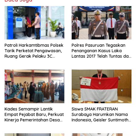
Patroli Harkamtibmas Polsek
Polres Pasuruan Tegaskan
Tarik Perketat Pengawasan,
Penanganan Kasus Laka
Ruang Gerak Pelaku 3C
Lantas 2017 Telah Tuntas dan
Dipersempit
Berkekuatan Hukum Tetap
Kades Semampir Lantik
Siswa SMAK FRATERAN
Empat Pejabat Baru, Perkuat
Surabaya Harumkan Nama
Kinerja Pemerintahan Desa
Indonesia, Geisler Suntimothy
Melalui Penyegaran
Torehkan Prestasi di Ajang
Organisasi
Matematika Internasional