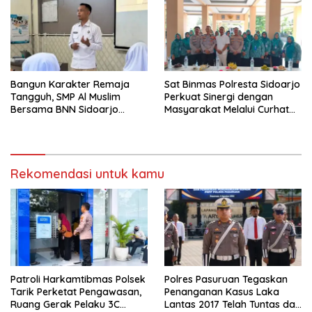
Bangun Karakter Remaja
Sat Binmas Polresta Sidoarjo
Tangguh, SMP Al Muslim
Perkuat Sinergi dengan
Bersama BNN Sidoarjo
Masyarakat Melalui Curhat
Ajarkan Berani Berkata
Kamtibmas
“Tidak”
Rekomendasi untuk kamu
Patroli Harkamtibmas Polsek
Polres Pasuruan Tegaskan
Tarik Perketat Pengawasan,
Penanganan Kasus Laka
Ruang Gerak Pelaku 3C
Lantas 2017 Telah Tuntas dan