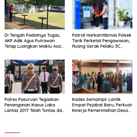
Di Tengah Padatnya Tugas,
Patroli Harkamtibmas Polsek
AKP Adik Agus Putrawan
Tarik Perketat Pengawasan,
Tetap Luangkan Waktu Asah
Ruang Gerak Pelaku 3C
Kemampuan Menembak
Dipersempit
Polres Pasuruan Tegaskan
Kades Semampir Lantik
Penanganan Kasus Laka
Empat Pejabat Baru, Perkuat
Lantas 2017 Telah Tuntas dan
Kinerja Pemerintahan Desa
Berkekuatan Hukum Tetap
Melalui Penyegaran
Organisasi