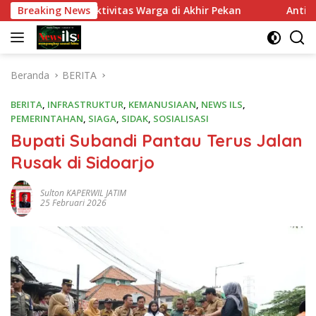
Langsung
Nyaman Aktivitas Warga di Akhir Pekan
Breaking News
Antisipasi Bala
ke
konten
Beranda
BERITA
BERITA
,
INFRASTRUKTUR
,
KEMANUSIAAN
,
NEWS ILS
,
PEMERINTAHAN
,
SIAGA
,
SIDAK
,
SOSIALISASI
Bupati Subandi Pantau Terus Jalan
Rusak di Sidoarjo
Sulton KAPERWIL JATIM
25 Februari 2026