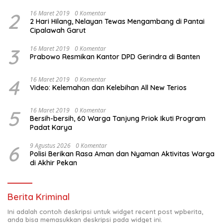
2
16 Maret 2019
0 Komentar
2 Hari Hilang, Nelayan Tewas Mengambang di Pantai
Cipalawah Garut
3
16 Maret 2019
0 Komentar
Prabowo Resmikan Kantor DPD Gerindra di Banten
4
16 Maret 2019
0 Komentar
Video: Kelemahan dan Kelebihan All New Terios
5
16 Maret 2019
0 Komentar
Bersih-bersih, 60 Warga Tanjung Priok Ikuti Program
Padat Karya
6
9 Agustus 2026
0 Komentar
Polisi Berikan Rasa Aman dan Nyaman Aktivitas Warga
di Akhir Pekan
Berita Kriminal
Ini adalah contoh deskripsi untuk widget recent post wpberita,
anda bisa memasukkan deskripsi pada widget ini.