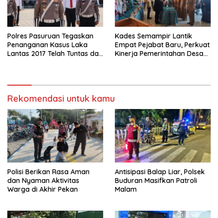
Polres Pasuruan Tegaskan
Kades Semampir Lantik
Penanganan Kasus Laka
Empat Pejabat Baru, Perkuat
Lantas 2017 Telah Tuntas dan
Kinerja Pemerintahan Desa
Berkekuatan Hukum Tetap
Melalui Penyegaran
Organisasi
Rekomendasi untuk kamu
Polisi Berikan Rasa Aman
Antisipasi Balap Liar, Polsek
dan Nyaman Aktivitas
Buduran Masifkan Patroli
Warga di Akhir Pekan
Malam