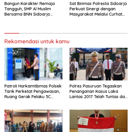
Bangun Karakter Remaja
Sat Binmas Polresta Sidoarjo
Tangguh, SMP Al Muslim
Perkuat Sinergi dengan
Bersama BNN Sidoarjo
Masyarakat Melalui Curhat
Ajarkan Berani Berkata
Kamtibmas
“Tidak”
Rekomendasi untuk kamu
Patroli Harkamtibmas Polsek
Polres Pasuruan Tegaskan
Tarik Perketat Pengawasan,
Penanganan Kasus Laka
Ruang Gerak Pelaku 3C
Lantas 2017 Telah Tuntas dan
Dipersempit
Berkekuatan Hukum Tetap