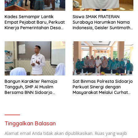
Kades Semampir Lantik
Siswa SMAK FRATERAN
Empat Pejabat Baru, Perkuat
Surabaya Harumkan Nama
Kinerja Pemerintahan Desa
Indonesia, Geisler Suntimothy
Melalui Penyegaran
Torehkan Prestasi di Ajang
Organisasi
Matematika Internasional
Bangun Karakter Remaja
Sat Binmas Polresta Sidoarjo
Tangguh, SMP Al Muslim
Perkuat Sinergi dengan
Bersama BNN Sidoarjo
Masyarakat Melalui Curhat
Ajarkan Berani Berkata
Kamtibmas
“Tidak”
Tinggalkan Balasan
Alamat email Anda tidak akan dipublikasikan.
Ruas yang wajib