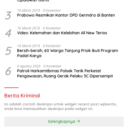
3
16 Maret 2019
0 Komentar
Prabowo Resmikan Kantor DPD Gerindra di Banten
4
16 Maret 2019
0 Komentar
Video: Kelemahan dan Kelebihan All New Terios
5
16 Maret 2019
0 Komentar
Bersih-bersih, 60 Warga Tanjung Priok Ikuti Program
Padat Karya
6
6 Agustus 2026
0 Komentar
Patroli Harkamtibmas Polsek Tarik Perketat
Pengawasan, Ruang Gerak Pelaku 3C Dipersempit
Berita Kriminal
Ini adalah contoh deskripsi untuk widget recent post wpberita,
anda bisa memasukkan deskripsi pada widget ini.
Selengkapnya