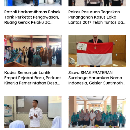
Patroli Harkamtibmas Polsek
Polres Pasuruan Tegaskan
Tarik Perketat Pengawasan,
Penanganan Kasus Laka
Ruang Gerak Pelaku 3C
Lantas 2017 Telah Tuntas dan
Dipersempit
Berkekuatan Hukum Tetap
Kades Semampir Lantik
Siswa SMAK FRATERAN
Empat Pejabat Baru, Perkuat
Surabaya Harumkan Nama
Kinerja Pemerintahan Desa
Indonesia, Geisler Suntimothy
Melalui Penyegaran
Torehkan Prestasi di Ajang
Organisasi
Matematika Internasional