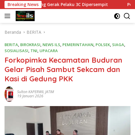
Langsung
n, Ruang Gerak Pelaku 3C Dipersempit
Breaking News
Polres Pasurua
ke
konten
Beranda
BERITA
BERITA
,
BIROKRASI
,
NEWS ILS
,
PEMERINTAHAN
,
POLSEK
,
SIAGA
,
SOSIALISASI
,
TNI
,
UPACARA
Forkopimka Kecamatan Buduran
Gelar Pisah Sambut Sekcam dan
Kasi di Gedung PKK
Sulton KAPERWIL JATIM
19 Januari 2026