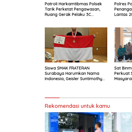
Patroli Harkamtibmas Polsek
Polres P
Tarik Perketat Pengawasan,
Penanga
Ruang Gerak Pelaku 3C
Lantas 2
Dipersempit
Berkeku
Siswa SMAK FRATERAN
Sat Binm
Surabaya Harumkan Nama
Perkuat 
Indonesia, Geisler Suntimothy
Masyarak
Torehkan Prestasi di Ajang
Kamtibm
Matematika Internasional
Rekomendasi untuk kamu