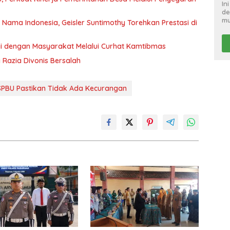
In
de
mu
ma Indonesia, Geisler Suntimothy Torehkan Prestasi di
rgi dengan Masyarakat Melalui Curhat Kamtibmas
g Razia Divonis Bersalah
 SPBU Pastikan Tidak Ada Kecurangan