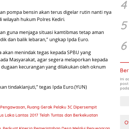
4
n pompa bensin akan terus digelar rutin nanti nya
 wilayah hukum Polres Kediri.
5
an guna menjaga situasi kamtibmas tetap aman
ik dan balik lebaran,” ungkap Ipda Euro.
6
a akan menindak tegas kepada SPBU yang
pada Masyarakat, agar segera melaporkan kepada
ti dugaan kecurangan yang dilakukan oleh oknum
Ber
Ini 
post
an tindaklanjuti,” tegas Ipda Euro.(YUN)
pada
t Pengawasan, Ruang Gerak Pelaku 3C Dipersempit
s Laka Lantas 2017 Telah Tuntas dan Berkekuatan
O
 Perkuat Kinerja Pemerintahan Desa Melalui Penyegaran