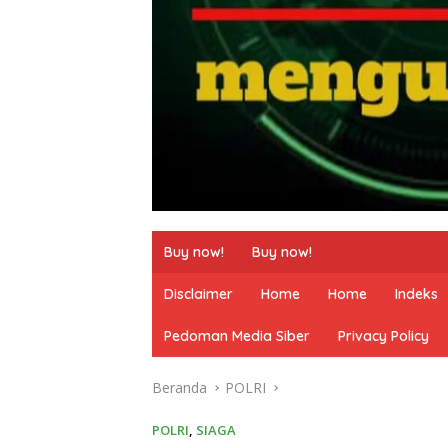
Buy now!
Buy now!
Disclaimer
Home
Home
Indeks
Pedoman Media Siber
Privacy Policy
Beranda
POLRI
POLRI
,
SIAGA