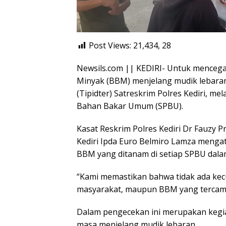
Post Views: 21,434,
28
Newsils.com || KEDIRI- Untuk menceg
Minyak (BBM) menjelang mudik lebaran
(Tipidter) Satreskrim Polres Kediri, m
Bahan Bakar Umum (SPBU).
Kasat Reskrim Polres Kediri Dr Fauzy P
Kediri Ipda Euro Belmiro Lamza meng
BBM yang ditanam di setiap SPBU dala
“Kami memastikan bahwa tidak ada ke
masyarakat, maupun BBM yang tercampur
Dalam pengecekan ini merupakan kegiat
masa menjelang mudik lebaran.