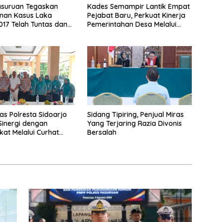
asuruan Tegaskan
Kades Semampir Lantik Empat
nan Kasus Laka
Pejabat Baru, Perkuat Kinerja
017 Telah Tuntas dan
Pemerintahan Desa Melalui
atan Hukum Tetap
Penyegaran Organisasi
as Polresta Sidoarjo
Sidang Tipiring, Penjual Miras
Sinergi dengan
Yang Terjaring Razia Divonis
at Melalui Curhat
Bersalah
as