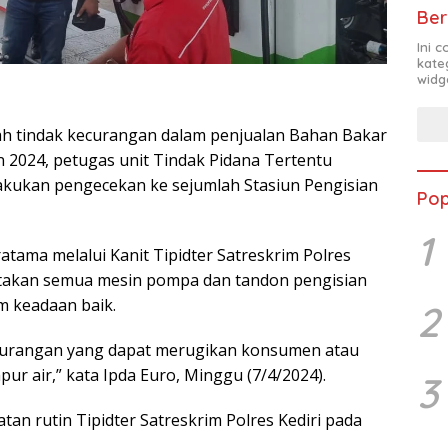
Ber
Ini 
kate
widg
ah tindak kecurangan dalam penjualan Bahan Bakar
 2024, petugas unit Tindak Pidana Tertentu
elakukan pengecekan ke sejumlah Stasiun Pengisian
Pop
1
ratama melalui Kanit Tipidter Satreskrim Polres
atakan semua mesin pompa dan tandon pengisian
m keadaan baik.
2
curangan yang dapat merugikan konsumen atau
 air,” kata Ipda Euro, Minggu (7/4/2024).
3
an rutin Tipidter Satreskrim Polres Kediri pada