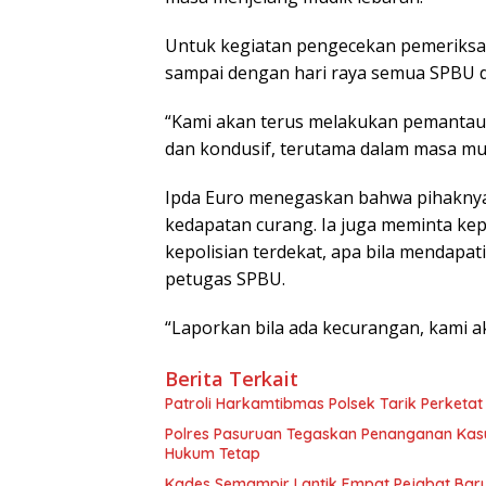
Untuk kegiatan pengecekan pemeriksaa
sampai dengan hari raya semua SPBU di
“Kami akan terus melakukan pemantau
dan kondusif, terutama dalam masa mud
Ipda Euro menegaskan bahwa pihakny
kedapatan curang. Ia juga meminta ke
kepolisian terdekat, apa bila mendapa
petugas SPBU.
“Laporkan bila ada kecurangan, kami ak
Berita Terkait
Patroli Harkamtibmas Polsek Tarik Perketa
Polres Pasuruan Tegaskan Penanganan Kasu
Hukum Tetap
Kades Semampir Lantik Empat Pejabat Baru,