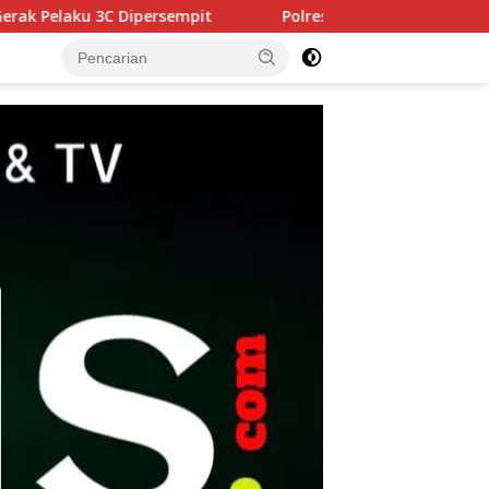
Polres Pasuruan Tegaskan Penanganan Kasus Laka Lant