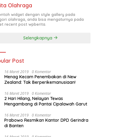
ita Olahraga
contoh widget dengan style gallery pada
gori olahraga, anda bisa mengaturnya pada
et recent post wpberita.
Selengkapnya
ular Post
16 Maret 2019
0 Komentar
Menag Kecam Penembakan di New
Zealand: Tak Berperikemanusiaan!
16 Maret 2019
0 Komentar
2 Hari Hilang, Nelayan Tewas
Mengambang di Pantai Cipalawah Garut
16 Maret 2019
0 Komentar
Prabowo Resmikan Kantor DPD Gerindra
di Banten
16 Maret 2019
0 Komentar