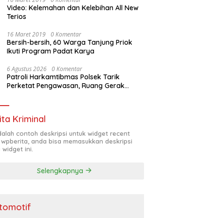
Video: Kelemahan dan Kelebihan All New
Terios
16 Maret 2019
0 Komentar
Bersih-bersih, 60 Warga Tanjung Priok
Ikuti Program Padat Karya
6 Agustus 2026
0 Komentar
Patroli Harkamtibmas Polsek Tarik
Perketat Pengawasan, Ruang Gerak
Pelaku 3C Dipersempit
ita Kriminal
adalah contoh deskripsi untuk widget recent
 wpberita, anda bisa memasukkan deskripsi
 widget ini.
Selengkapnya
tomotif