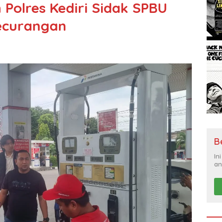
Polres Kediri Sidak SPBU
Kecurangan
B
In
an