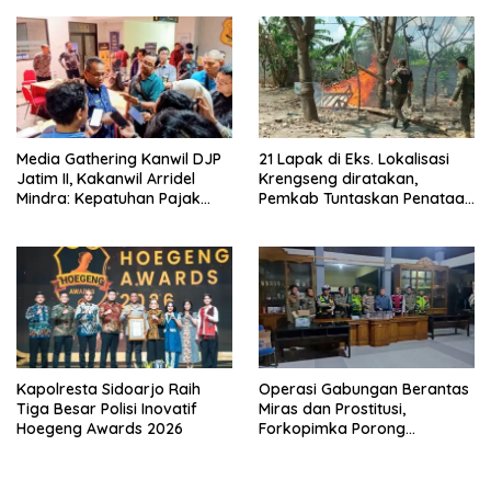
Organisasi
Media Gathering Kanwil DJP
21 Lapak di Eks. Lokalisasi
Jatim II, Kakanwil Arridel
Krengseng diratakan,
Mindra: Kepatuhan Pajak
Pemkab Tuntaskan Penataan
Meningkat Berkat Peran
Kawasan
Media
Kapolresta Sidoarjo Raih
Operasi Gabungan Berantas
Tiga Besar Polisi Inovatif
Miras dan Prostitusi,
Hoegeng Awards 2026
Forkopimka Porong
Amankan Belasan Botol
Minuman Keras