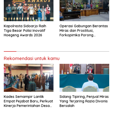
Kapolresta Sidoarjo Raih
Operasi Gabungan Berantas
Tiga Besar Polisi Inovatif
Miras dan Prostitusi,
Hoegeng Awards 2026
Forkopimka Porong
Amankan Belasan Botol
Minuman Keras
Rekomendasi untuk kamu
Kades Semampir Lantik
Sidang Tipiring, Penjual Miras
Empat Pejabat Baru, Perkuat
Yang Terjaring Razia Divonis
Kinerja Pemerintahan Desa
Bersalah
Melalui Penyegaran