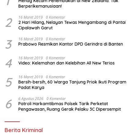
1
Menag Kecam Penembakan di New Zealand: Tak
Berperikemanusiaan!
2
16 Maret 2019
0 Komentar
2 Hari Hilang, Nelayan Tewas Mengambang di Pantai
Cipalawah Garut
3
16 Maret 2019
0 Komentar
Prabowo Resmikan Kantor DPD Gerindra di Banten
4
16 Maret 2019
0 Komentar
Video: Kelemahan dan Kelebihan All New Terios
5
16 Maret 2019
0 Komentar
Bersih-bersih, 60 Warga Tanjung Priok Ikuti Program
Padat Karya
6
6 Agustus 2026
0 Komentar
Patroli Harkamtibmas Polsek Tarik Perketat
Pengawasan, Ruang Gerak Pelaku 3C Dipersempit
Berita Kriminal