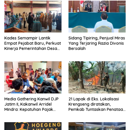
Kades Semampir Lantik
Sidang Tipiring, Penjual Miras
Empat Pejabat Baru, Perkuat
Yang Terjaring Razia Divonis
Kinerja Pemerintahan Desa
Bersalah
Melalui Penyegaran
Organisasi
Media Gathering Kanwil DJP
21 Lapak di Eks. Lokalisasi
Jatim II, Kakanwil Arridel
Krengseng diratakan,
Mindra: Kepatuhan Pajak
Pemkab Tuntaskan Penataan
Meningkat Berkat Peran
Kawasan
Media