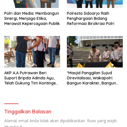
Polri dan Media: Membangun
Polresta Sidoarjo Raih
Sinergi, Menjaga Etika,
Penghargaan Bidang
Merawat Kepercayaan Publik
Reformasi Birokrasi Polri
AKP A.A Putrawan Beri
*Masjid Panggilan Sujud
Suport Bripda Adinda Ayu,
Direvitalisasi, Wakapolri:
Telah Dukung Tim Kontingen
Bangun Karakter, Bangun
Karate Kid Bertanding ke
Peradaban*
Piala Cup Polda Jatim
Tinggalkan Balasan
Alamat email Anda tidak akan dipublikasikan.
Ruas yang wajib
ditandai
*