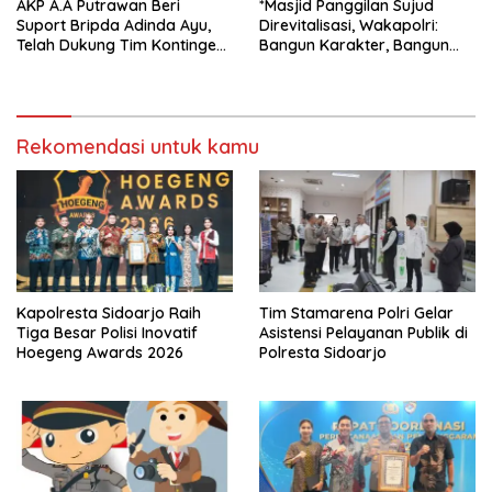
AKP A.A Putrawan Beri
*Masjid Panggilan Sujud
Suport Bripda Adinda Ayu,
Direvitalisasi, Wakapolri:
Telah Dukung Tim Kontingen
Bangun Karakter, Bangun
Karate Kid Bertanding ke
Peradaban*
Piala Cup Polda Jatim
Rekomendasi untuk kamu
Kapolresta Sidoarjo Raih
Tim Stamarena Polri Gelar
Tiga Besar Polisi Inovatif
Asistensi Pelayanan Publik di
Hoegeng Awards 2026
Polresta Sidoarjo