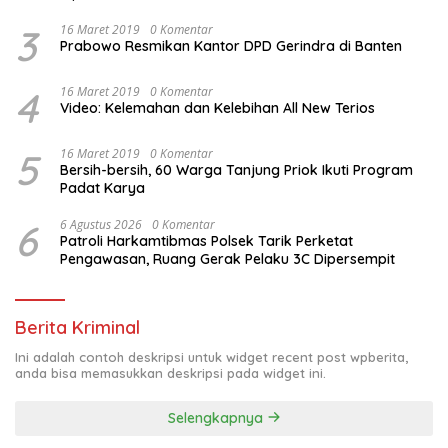
3
16 Maret 2019
0 Komentar
Prabowo Resmikan Kantor DPD Gerindra di Banten
4
16 Maret 2019
0 Komentar
Video: Kelemahan dan Kelebihan All New Terios
5
16 Maret 2019
0 Komentar
Bersih-bersih, 60 Warga Tanjung Priok Ikuti Program
Padat Karya
6
6 Agustus 2026
0 Komentar
Patroli Harkamtibmas Polsek Tarik Perketat
Pengawasan, Ruang Gerak Pelaku 3C Dipersempit
Berita Kriminal
Ini adalah contoh deskripsi untuk widget recent post wpberita,
anda bisa memasukkan deskripsi pada widget ini.
Selengkapnya