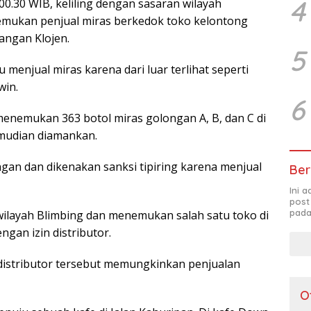
4
 00.30 WIB, keliling dengan sasaran wilayah
mukan penjual miras berkedok toko kelontong
angan Klojen.
5
 menjual miras karena dari luar terlihat seperti
win.
6
enemukan 363 botol miras golongan A, B, dan C di
emudian diamankan.
ngan dan dikenakan sanksi tipiring karena menjual
Ber
Ini 
post
pada
ilayah Blimbing dan menemukan salah satu toko di
ngan izin distributor.
distributor tersebut memungkinkan penjualan
O