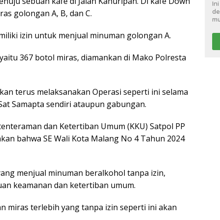
nuju sebuah kafe di Jalan Kahuripan. Di kafe Down
In
de
ras golongan A, B, dan C.
mu
miliki izin untuk menjual minuman golongan A.
yaitu 367 botol miras, diamankan di Mako Polresta
an terus melaksanakan Operasi seperti ini selama
 Sat Samapta sendiri ataupun gabungan.
tenteraman dan Ketertiban Umum (KKU) Satpol PP
akan bahwa SE Wali Kota Malang No 4 Tahun 2024
yang menjual minuman beralkohol tanpa izin,
uan keamanan dan ketertiban umum.
n miras terlebih yang tanpa izin seperti ini akan