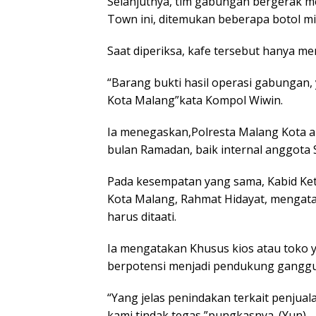
Selanjutnya, tim gabungan bergerak me
Town ini, ditemukan beberapa botol mi
Saat diperiksa, kafe tersebut hanya me
“Barang bukti hasil operasi gabungan, 
Kota Malang”kata Kompol Wiwin.
Ia menegaskan,Polresta Malang Kota ak
bulan Ramadan, baik internal anggota
Pada kesempatan yang sama, Kabid Ke
Kota Malang, Rahmat Hidayat, mengat
harus ditaati.
Ia mengatakan Khusus kios atau toko 
berpotensi menjadi pendukung gangg
“Yang jelas penindakan terkait penjuala
kami tindak tegas,”pungkasnya. (Yun)