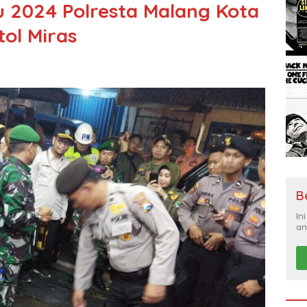
 2024 Polresta Malang Kota
ol Miras
B
In
an