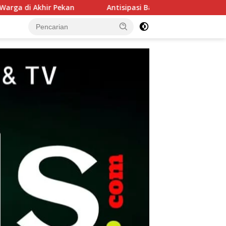
Antisipasi Balap Liar, Polsek Buduran Masifkan Patroli M