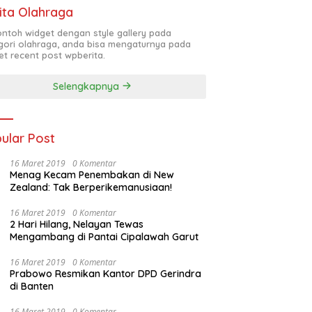
ita Olahraga
contoh widget dengan style gallery pada
gori olahraga, anda bisa mengaturnya pada
et recent post wpberita.
Selengkapnya
ular Post
16 Maret 2019
0 Komentar
Menag Kecam Penembakan di New
Zealand: Tak Berperikemanusiaan!
16 Maret 2019
0 Komentar
2 Hari Hilang, Nelayan Tewas
Mengambang di Pantai Cipalawah Garut
16 Maret 2019
0 Komentar
Prabowo Resmikan Kantor DPD Gerindra
di Banten
16 Maret 2019
0 Komentar