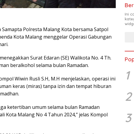
Ber
Ini 
kate
widg
 Samapta Polresta Malang Kota bersama Satpol
spenda Kota Malang menggelar Operasi Gabungan
ari.
menegakkan Surat Edaran (SE) Walikota No. 4 Th.
Pop
uman beralkohol selama bulan Ramadan.
1
mpol Wiwin Rusli S.H, M.H menjelaskan, operasi ini
man keras (miras) tanpa izin dan tempat hiburan
2
amadhan.
jaga ketertiban umum selama bulan Ramadan
3
li Kota Malang No 4 Tahun 2024,” jelas Kompol