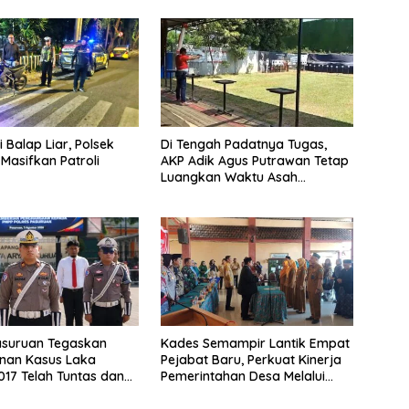
i Balap Liar, Polsek
Di Tengah Padatnya Tugas,
Masifkan Patroli
AKP Adik Agus Putrawan Tetap
Luangkan Waktu Asah
Kemampuan Menembak
asuruan Tegaskan
Kades Semampir Lantik Empat
nan Kasus Laka
Pejabat Baru, Perkuat Kinerja
017 Telah Tuntas dan
Pemerintahan Desa Melalui
atan Hukum Tetap
Penyegaran Organisasi