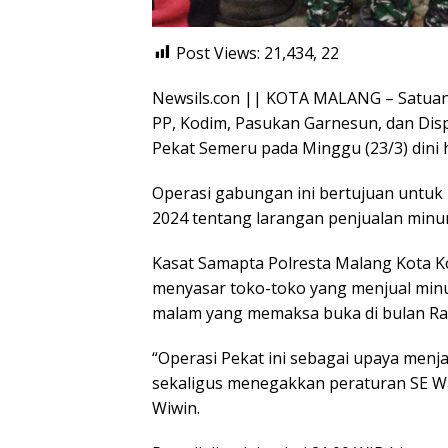
Post Views: 21,434,
22
Newsils.con || KOTA MALANG – Satuan
PP, Kodim, Pasukan Garnesun, dan Di
Pekat Semeru pada Minggu (23/3) dini h
Operasi gabungan ini bertujuan untuk 
2024 tentang larangan penjualan min
Kasat Samapta Polresta Malang Kota Ko
menyasar toko-toko yang menjual minu
malam yang memaksa buka di bulan R
“Operasi Pekat ini sebagai upaya men
sekaligus menegakkan peraturan SE Wa
Wiwin.