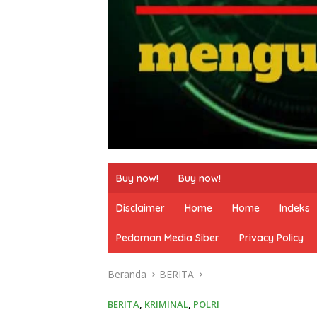
Buy now!
Buy now!
Disclaimer
Home
Home
Indeks
Pedoman Media Siber
Privacy Policy
Beranda
BERITA
BERITA
,
KRIMINAL
,
POLRI