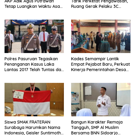
AKP Adik Agus Putrawan
Tarik Perketat Pengawasan,
Tetap Luangkan Waktu Asah
Ruang Gerak Pelaku 3C
Kemampuan Menembak
Dipersempit
Polres Pasuruan Tegaskan
Kades Semampir Lantik
Penanganan Kasus Laka
Empat Pejabat Baru, Perkuat
Lantas 2017 Telah Tuntas dan
Kinerja Pemerintahan Desa
Berkekuatan Hukum Tetap
Melalui Penyegaran
Organisasi
Siswa SMAK FRATERAN
Bangun Karakter Remaja
Surabaya Harumkan Nama
Tangguh, SMP Al Muslim
Indonesia, Geisler Suntimothy
Bersama BNN Sidoarjo