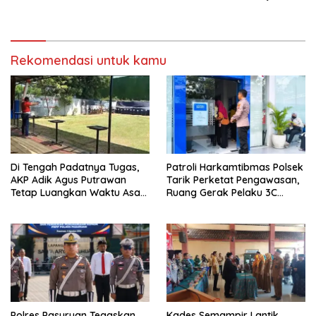
Torehkan Prestasi di Ajang
Ajarkan Berani Berkata
Matematika Internasional
“Tidak”
Rekomendasi untuk kamu
Di Tengah Padatnya Tugas,
Patroli Harkamtibmas Polsek
AKP Adik Agus Putrawan
Tarik Perketat Pengawasan,
Tetap Luangkan Waktu Asah
Ruang Gerak Pelaku 3C
Kemampuan Menembak
Dipersempit
Polres Pasuruan Tegaskan
Kades Semampir Lantik