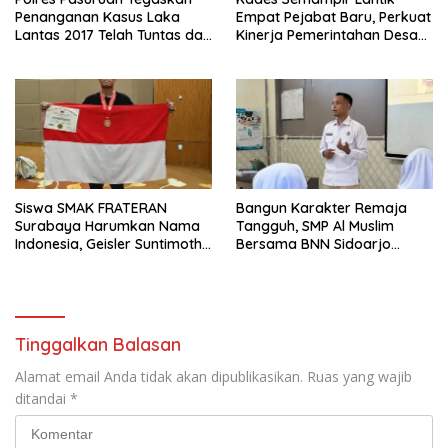
Penanganan Kasus Laka
Empat Pejabat Baru, Perkuat
Lantas 2017 Telah Tuntas dan
Kinerja Pemerintahan Desa
Berkekuatan Hukum Tetap
Melalui Penyegaran
Organisasi
Siswa SMAK FRATERAN
Bangun Karakter Remaja
Surabaya Harumkan Nama
Tangguh, SMP Al Muslim
Indonesia, Geisler Suntimothy
Bersama BNN Sidoarjo
Torehkan Prestasi di Ajang
Ajarkan Berani Berkata
Matematika Internasional
“Tidak”
Tinggalkan Balasan
Alamat email Anda tidak akan dipublikasikan.
Ruas yang wajib
ditandai
*