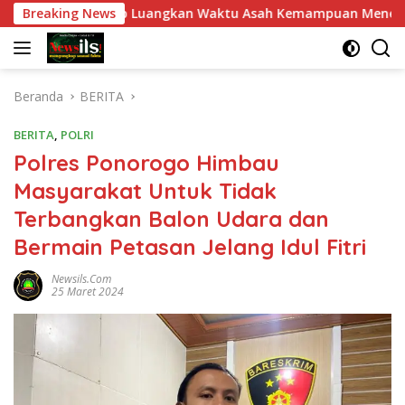
Langsung
awan Tetap Luangkan Waktu Asah Kemampuan Menembak
Breaking News
ke
konten
Beranda
BERITA
BERITA
,
POLRI
Polres Ponorogo Himbau
Masyarakat Untuk Tidak
Terbangkan Balon Udara dan
Bermain Petasan Jelang Idul Fitri
Newsils.com
25 Maret 2024