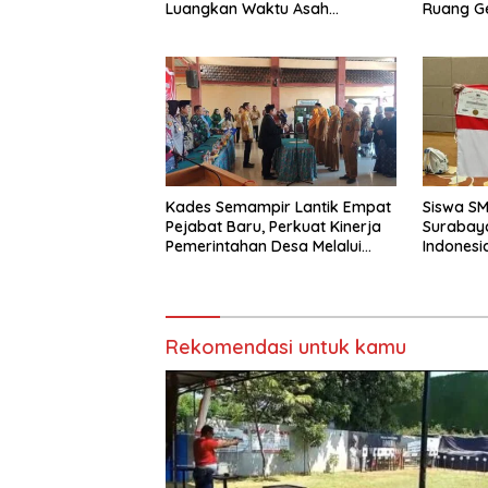
Luangkan Waktu Asah
Ruang Ge
Kemampuan Menembak
Dipersem
Kades Semampir Lantik Empat
Siswa S
Pejabat Baru, Perkuat Kinerja
Surabay
Pemerintahan Desa Melalui
Indonesi
Penyegaran Organisasi
Torehkan
Matemati
Rekomendasi untuk kamu