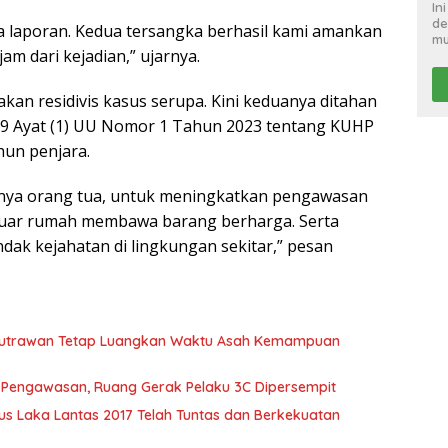
In
de
a laporan. Kedua tersangka berhasil kami amankan
mu
am dari kejadian,” ujarnya.
kan residivis kasus serupa. Kini keduanya ditahan
l 479 Ayat (1) UU Nomor 1 Tahun 2023 tentang KUHP
un penjara.
nya orang tua, untuk meningkatkan pengawasan
eluar rumah membawa barang berharga. Serta
ak kejahatan di lingkungan sekitar,” pesan
 Putrawan Tetap Luangkan Waktu Asah Kemampuan
t Pengawasan, Ruang Gerak Pelaku 3C Dipersempit
s Laka Lantas 2017 Telah Tuntas dan Berkekuatan