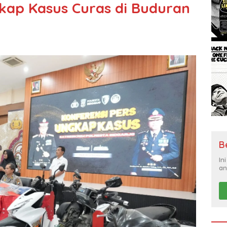
gkap Kasus Curas di Buduran
B
In
an