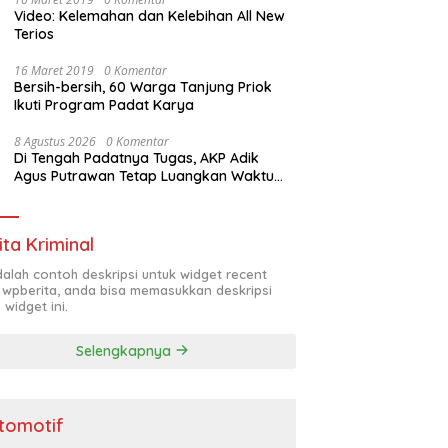
Video: Kelemahan dan Kelebihan All New
Terios
16 Maret 2019
0 Komentar
Bersih-bersih, 60 Warga Tanjung Priok
Ikuti Program Padat Karya
8 Agustus 2026
0 Komentar
Di Tengah Padatnya Tugas, AKP Adik
Agus Putrawan Tetap Luangkan Waktu
Asah Kemampuan Menembak
ita Kriminal
adalah contoh deskripsi untuk widget recent
 wpberita, anda bisa memasukkan deskripsi
 widget ini.
Selengkapnya
tomotif