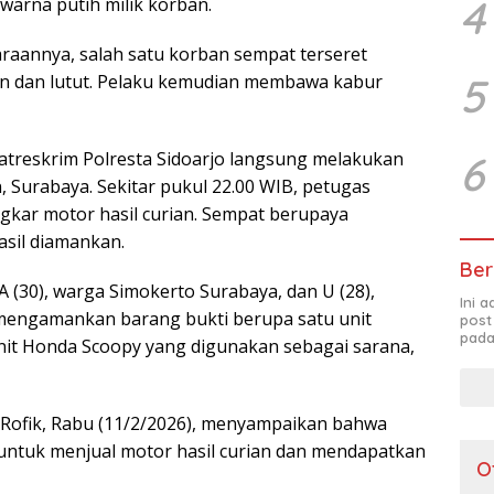
4
warna putih milik korban.
aannya, salah satu korban sempat terseret
5
an dan lutut. Pelaku kemudian membawa kabur
6
atreskrim Polresta Sidoarjo langsung melakukan
, Surabaya. Sekitar pukul 22.00 WIB, petugas
kar motor hasil curian. Sempat berupaya
asil diamankan.
Ber
 (30), warga Simokerto Surabaya, dan U (28),
Ini 
t mengamankan barang bukti berupa satu unit
post
pada
unit Honda Scoopy yang digunakan sebagai sarana,
 Rofik, Rabu (11/2/2026), menyampaikan bahwa
 untuk menjual motor hasil curian dan mendapatkan
O