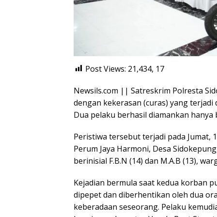
Post Views: 21,434,
17
Newsils.com || Satreskrim Polresta Si
dengan kekerasan (curas) yang terjadi
Dua pelaku berhasil diamankan hanya b
Peristiwa tersebut terjadi pada Jumat, 
Perum Jaya Harmoni, Desa Sidokepung
berinisial F.B.N (14) dan M.A.B (13), wa
Kejadian bermula saat kedua korban pu
dipepet dan diberhentikan oleh dua 
keberadaan seseorang. Pelaku kemudi