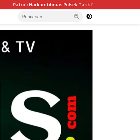
olsek Tarik Perketat Pengawasan, Ruang Gerak Pelaku 3C Diper