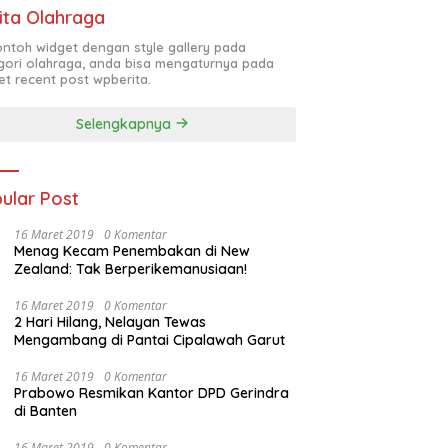
ita Olahraga
contoh widget dengan style gallery pada
gori olahraga, anda bisa mengaturnya pada
et recent post wpberita.
Selengkapnya
ular Post
16 Maret 2019
0 Komentar
Menag Kecam Penembakan di New
Zealand: Tak Berperikemanusiaan!
16 Maret 2019
0 Komentar
2 Hari Hilang, Nelayan Tewas
Mengambang di Pantai Cipalawah Garut
16 Maret 2019
0 Komentar
Prabowo Resmikan Kantor DPD Gerindra
di Banten
16 Maret 2019
0 Komentar