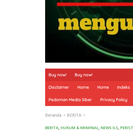
Buy now!
Buy now!
Disclaimer
Home
Home
Indeks
Pedoman Media Siber
Privacy Policy
Beranda
BERITA
BERITA
,
HUKUM & KRIMINAL
,
NEWS ILS
,
PERIS