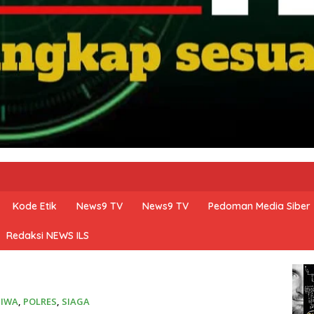
Kode Etik
News9 TV
News9 TV
Pedoman Media Siber
Redaksi NEWS ILS
TIWA
,
POLRES
,
SIAGA