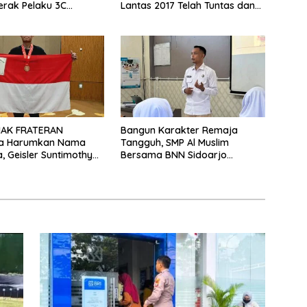
rak Pelaku 3C
Lantas 2017 Telah Tuntas dan
pit
Berkekuatan Hukum Tetap
MAK FRATERAN
Bangun Karakter Remaja
a Harumkan Nama
Tangguh, SMP Al Muslim
a, Geisler Suntimothy
Bersama BNN Sidoarjo
 Prestasi di Ajang
Ajarkan Berani Berkata
ka Internasional
“Tidak”