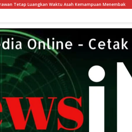
ktu Asah Kemampuan Menembak
Patroli Harkamtibmas P