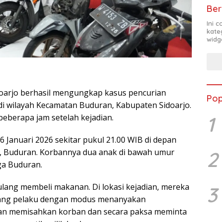
Ber
Ini 
kate
widg
doarjo berhasil mengungkap kasus pencurian
Pop
 di wilayah Kecamatan Buduran, Kabupaten Sidoarjo.
1
eberapa jam setelah kejadian.
16 Januari 2026 sekitar pukul 21.00 WIB di depan
, Buduran. Korbannya dua anak di bawah umur
2
rga Buduran.
lang membeli makanan. Di lokasi kejadian, mereka
3
orang pelaku dengan modus menanyakan
an memisahkan korban dan secara paksa meminta