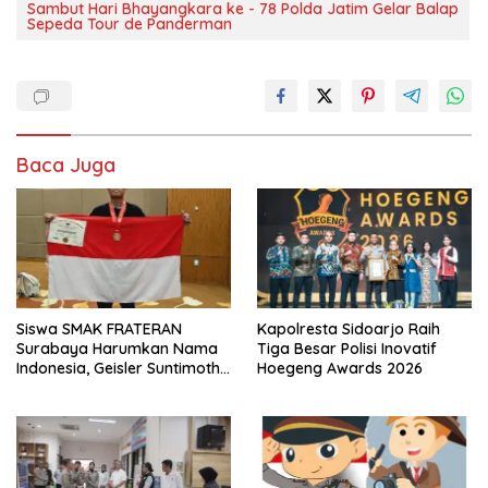
Sambut Hari Bhayangkara ke - 78 Polda Jatim Gelar Balap
Sepeda Tour de Panderman
Baca Juga
Siswa SMAK FRATERAN
Kapolresta Sidoarjo Raih
Surabaya Harumkan Nama
Tiga Besar Polisi Inovatif
Indonesia, Geisler Suntimothy
Hoegeng Awards 2026
Torehkan Prestasi di Ajang
Matematika Internasional