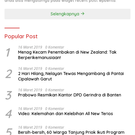
anda bisa mengaturnya pada widget recent post wpberita.
Selengkapnya
Popular Post
1
16 Maret 2019
0 Komentar
Menag Kecam Penembakan di New Zealand: Tak
Berperikemanusiaan!
2
16 Maret 2019
0 Komentar
2 Hari Hilang, Nelayan Tewas Mengambang di Pantai
Cipalawah Garut
3
16 Maret 2019
0 Komentar
Prabowo Resmikan Kantor DPD Gerindra di Banten
4
16 Maret 2019
0 Komentar
Video: Kelemahan dan Kelebihan All New Terios
5
16 Maret 2019
0 Komentar
Bersih-bersih, 60 Warga Tanjung Priok Ikuti Program