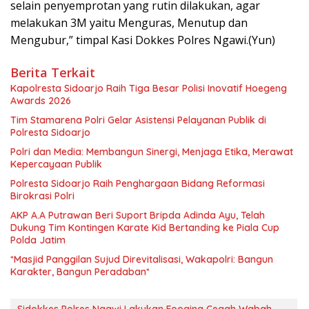
selain penyemprotan yang rutin dilakukan, agar
melakukan 3M yaitu Menguras, Menutup dan
Mengubur,” timpal Kasi Dokkes Polres Ngawi.(Yun)
Berita Terkait
Kapolresta Sidoarjo Raih Tiga Besar Polisi Inovatif Hoegeng
Awards 2026
Tim Stamarena Polri Gelar Asistensi Pelayanan Publik di
Polresta Sidoarjo
Polri dan Media: Membangun Sinergi, Menjaga Etika, Merawat
Kepercayaan Publik
Polresta Sidoarjo Raih Penghargaan Bidang Reformasi
Birokrasi Polri
AKP A.A Putrawan Beri Suport Bripda Adinda Ayu, Telah
Dukung Tim Kontingen Karate Kid Bertanding ke Piala Cup
Polda Jatim
*Masjid Panggilan Sujud Direvitalisasi, Wakapolri: Bangun
Karakter, Bangun Peradaban*
Sidokkes Polres Ngawi Lakukan Fooging Cegah Wabah