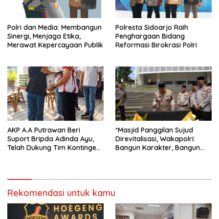
Polri dan Media: Membangun
Polresta Sidoarjo Raih
Sinergi, Menjaga Etika,
Penghargaan Bidang
Merawat Kepercayaan Publik
Reformasi Birokrasi Polri
AKP A.A Putrawan Beri
*Masjid Panggilan Sujud
Suport Bripda Adinda Ayu,
Direvitalisasi, Wakapolri:
Telah Dukung Tim Kontingen
Bangun Karakter, Bangun
Karate Kid Bertanding ke
Peradaban*
Piala Cup Polda Jatim
Rekomendasi untuk kamu