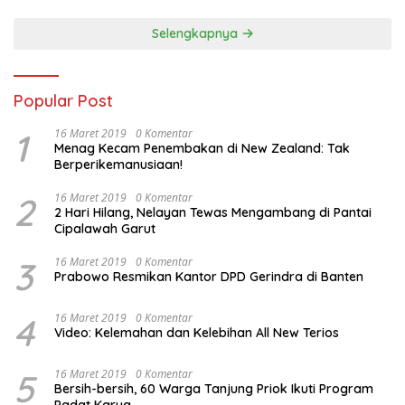
Selengkapnya
Popular Post
1
16 Maret 2019
0 Komentar
Menag Kecam Penembakan di New Zealand: Tak
Berperikemanusiaan!
2
16 Maret 2019
0 Komentar
2 Hari Hilang, Nelayan Tewas Mengambang di Pantai
Cipalawah Garut
3
16 Maret 2019
0 Komentar
Prabowo Resmikan Kantor DPD Gerindra di Banten
4
16 Maret 2019
0 Komentar
Video: Kelemahan dan Kelebihan All New Terios
5
16 Maret 2019
0 Komentar
Bersih-bersih, 60 Warga Tanjung Priok Ikuti Program