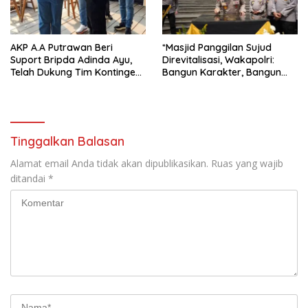
AKP A.A Putrawan Beri
*Masjid Panggilan Sujud
Suport Bripda Adinda Ayu,
Direvitalisasi, Wakapolri:
Telah Dukung Tim Kontingen
Bangun Karakter, Bangun
Karate Kid Bertanding ke
Peradaban*
Piala Cup Polda Jatim
Tinggalkan Balasan
Alamat email Anda tidak akan dipublikasikan.
Ruas yang wajib
ditandai
*