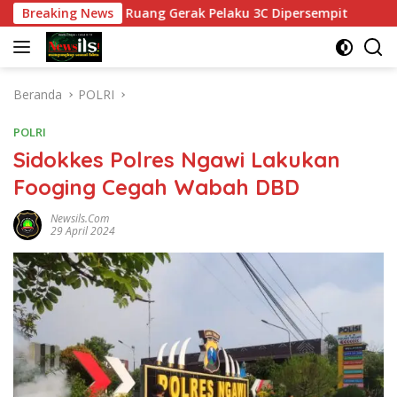
Langsung
awasan, Ruang Gerak Pelaku 3C Dipersempit
Breaking News
Polres Pas
ke
konten
Beranda
POLRI
POLRI
Sidokkes Polres Ngawi Lakukan
Fooging Cegah Wabah DBD
Newsils.com
29 April 2024