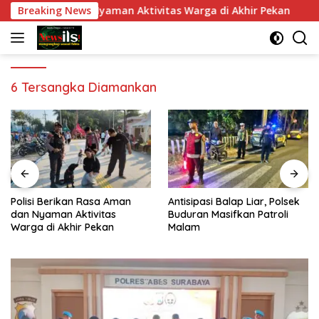
Langsung
Rasa Aman dan Nyaman Aktivitas Warga di Akhir Pekan
Breaking News
A
ke
konten
6 Tersangka Diamankan
Polisi Berikan Rasa Aman
Antisipasi Balap Liar, Polsek
dan Nyaman Aktivitas
Buduran Masifkan Patroli
Warga di Akhir Pekan
Malam