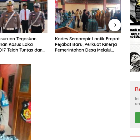
emampir Lantik Empat
Siswa SMAK FRATERAN
Bang
Baru, Perkuat Kinerja
Surabaya Harumkan Nama
Tangg
ahan Desa Melalui
Indonesia, Geisler Suntimothy
Bers
an Organisasi
Torehkan Prestasi di Ajang
Ajark
Matematika Internasional
“Tida
B
In
an