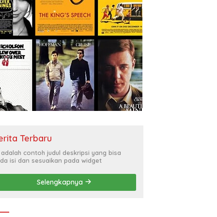
un Karakter Remaja
Sat Binmas Polresta Sidoarjo
Si
uh, SMP Al Muslim
Perkuat Sinergi dengan
Y
ama BNN Sidoarjo
Masyarakat Melalui Curhat
B
an Berani Berkata
Kamtibmas
k”
erita Terbaru
i adalah contoh judul deskripsi yang bisa
da isi dan sesuaikan pada widget
Selengkapnya