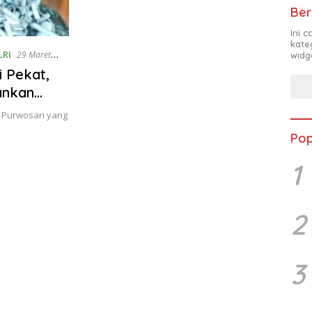
Ber
Ini 
kate
LRI
29 Maret
widg
 Pekat,
ankan
 Purwosari yang
Pop
1
2
3