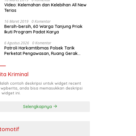
Video: Kelemahan dan Kelebihan All New
Terios
16 Maret 2019
0 Komentar
Bersih-bersih, 60 Warga Tanjung Priok
Ikuti Program Padat Karya
6 Agustus 2026
0 Komentar
Patroli Harkamtibmas Polsek Tarik
Perketat Pengawasan, Ruang Gerak
Pelaku 3C Dipersempit
ita Kriminal
adalah contoh deskripsi untuk widget recent
 wpberita, anda bisa memasukkan deskripsi
 widget ini.
Selengkapnya
tomotif