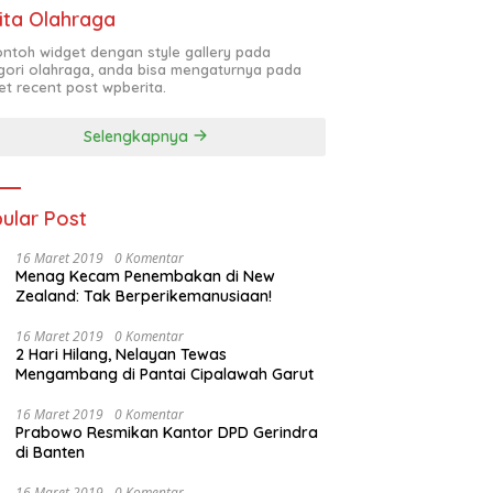
ita Olahraga
contoh widget dengan style gallery pada
gori olahraga, anda bisa mengaturnya pada
et recent post wpberita.
Selengkapnya
ular Post
16 Maret 2019
0 Komentar
Menag Kecam Penembakan di New
Zealand: Tak Berperikemanusiaan!
16 Maret 2019
0 Komentar
2 Hari Hilang, Nelayan Tewas
Mengambang di Pantai Cipalawah Garut
16 Maret 2019
0 Komentar
Prabowo Resmikan Kantor DPD Gerindra
di Banten
16 Maret 2019
0 Komentar