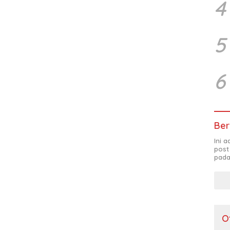
4
5
6
Ber
Ini 
post
pada
O