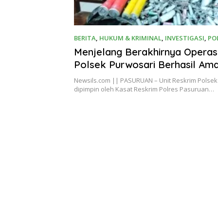
BERITA
,
HUKUM & KRIMINAL
,
INVESTIGASI
,
PO
2024
Menjelang Berakhirnya Operasi
Polsek Purwosari Berhasil Am
Pelaku Pemilik Bahan Peledak
Newsils.com || PASURUAN – Unit Reskrim Polsek
dipimpin oleh Kasat Reskrim Polres Pasuruan…