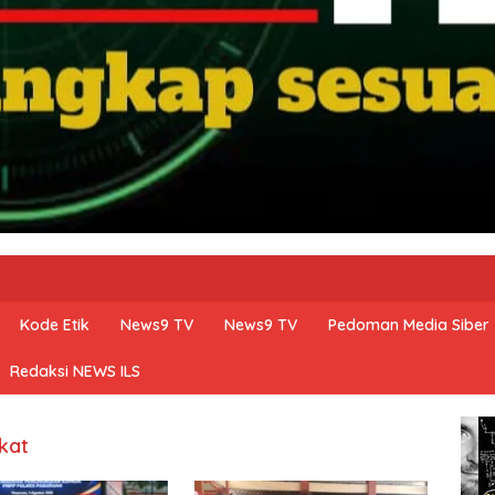
Kode Etik
News9 TV
News9 TV
Pedoman Media Siber
Redaksi NEWS ILS
kat