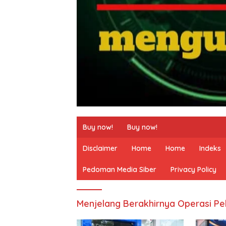
Buy now!
Buy now!
Disclaimer
Home
Home
Indeks
Pedoman Media Siber
Privacy Policy
Menjelang Berakhirnya Operasi Pe