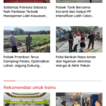
Satlantas Polresta Sidoarjo
Polsek Tarik Bersama
Raih Penilaian Terbaik
Koramil dan Satpol PP
Manajemen Lalin Kawasan
Intensifkan Latih Calon
Terminal di Operasi Ketupat
Paskibra
Semeru
Polsek Prambon Terus
Polisi Berikan Rasa Aman
Dampingi Petani, Optimalkan
dan Nyaman Aktivitas
Lahan Jagung Dukung
Warga di Akhir Pekan
Ketahanan Pangan
Rekomendasi untuk kamu