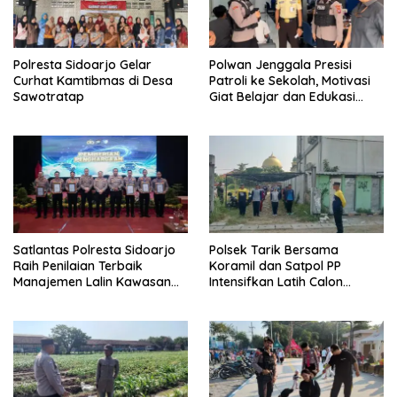
Polresta Sidoarjo Gelar
Polwan Jenggala Presisi
Curhat Kamtibmas di Desa
Patroli ke Sekolah, Motivasi
Sawotratap
Giat Belajar dan Edukasi
Cegah Bullying
Satlantas Polresta Sidoarjo
Polsek Tarik Bersama
Raih Penilaian Terbaik
Koramil dan Satpol PP
Manajemen Lalin Kawasan
Intensifkan Latih Calon
Terminal di Operasi Ketupat
Paskibra
Semeru