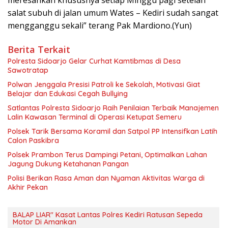
meresahkan khususnya setiap Minggu pagi setelah
salat subuh di jalan umum Wates – Kediri sudah sangat
mengganggu sekali” terang Pak Mardiono.(Yun)
Berita Terkait
Polresta Sidoarjo Gelar Curhat Kamtibmas di Desa
Sawotratap
Polwan Jenggala Presisi Patroli ke Sekolah, Motivasi Giat
Belajar dan Edukasi Cegah Bullying
Satlantas Polresta Sidoarjo Raih Penilaian Terbaik Manajemen
Lalin Kawasan Terminal di Operasi Ketupat Semeru
Polsek Tarik Bersama Koramil dan Satpol PP Intensifkan Latih
Calon Paskibra
Polsek Prambon Terus Dampingi Petani, Optimalkan Lahan
Jagung Dukung Ketahanan Pangan
Polisi Berikan Rasa Aman dan Nyaman Aktivitas Warga di
Akhir Pekan
BALAP LIAR" Kasat Lantas Polres Kediri Ratusan Sepeda
Motor Di Amankan