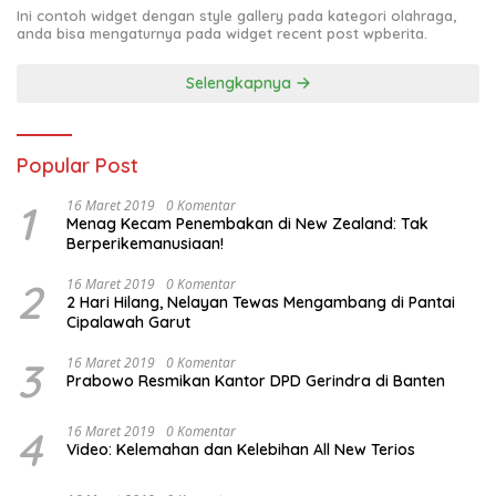
Ini contoh widget dengan style gallery pada kategori olahraga,
anda bisa mengaturnya pada widget recent post wpberita.
Selengkapnya
Popular Post
1
16 Maret 2019
0 Komentar
Menag Kecam Penembakan di New Zealand: Tak
Berperikemanusiaan!
2
16 Maret 2019
0 Komentar
2 Hari Hilang, Nelayan Tewas Mengambang di Pantai
Cipalawah Garut
3
16 Maret 2019
0 Komentar
Prabowo Resmikan Kantor DPD Gerindra di Banten
4
16 Maret 2019
0 Komentar
Video: Kelemahan dan Kelebihan All New Terios