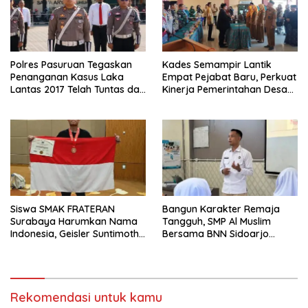
Polres Pasuruan Tegaskan
Kades Semampir Lantik
Penanganan Kasus Laka
Empat Pejabat Baru, Perkuat
Lantas 2017 Telah Tuntas dan
Kinerja Pemerintahan Desa
Berkekuatan Hukum Tetap
Melalui Penyegaran
Organisasi
Siswa SMAK FRATERAN
Bangun Karakter Remaja
Surabaya Harumkan Nama
Tangguh, SMP Al Muslim
Indonesia, Geisler Suntimothy
Bersama BNN Sidoarjo
Torehkan Prestasi di Ajang
Ajarkan Berani Berkata
Matematika Internasional
“Tidak”
Rekomendasi untuk kamu