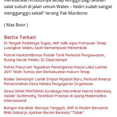
meresahkan khususnya setiap Minggu pagi setelah
salat subuh di jalan umum Wates – Kediri sudah sangat
mengganggu sekali” terang Pak Mardiono
( Mas Boor )
Berita Terkait
Di Tengah Padatnya Tugas, AKP Adik Agus Putrawan Tetap
Luangkan Waktu Asah Kemampuan Menembak
Patroli Harkamtibmas Polsek Tarik Perketat Pengawasan,
Ruang Gerak Pelaku 3C Dipersempit
Polres Pasuruan Tegaskan Penanganan Kasus Laka Lantas
2017 Telah Tuntas dan Berkekuatan Hukum Tetap
Kades Semampir Lantik Empat Pejabat Baru, Perkuat Kinerja
Pemerintahan Desa Melalui Penyegaran Organisasi
Siswa SMAK FRATERAN Surabaya Harumkan Nama Indonesia,
Geisler Suntimothy Torehkan Prestasi di Ajang Matematika
Internasional
Bangun Karakter Remaja Tangguh, SMP Al Muslim Bersama
BNN Sidoarjo Ajarkan Berani Berkata “Tidak”