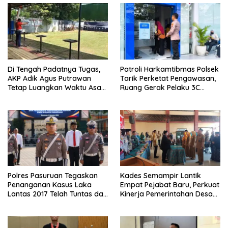
Di Tengah Padatnya Tugas,
Patroli Harkamtibmas Polsek
AKP Adik Agus Putrawan
Tarik Perketat Pengawasan,
Tetap Luangkan Waktu Asah
Ruang Gerak Pelaku 3C
Kemampuan Menembak
Dipersempit
Polres Pasuruan Tegaskan
Kades Semampir Lantik
Penanganan Kasus Laka
Empat Pejabat Baru, Perkuat
Lantas 2017 Telah Tuntas dan
Kinerja Pemerintahan Desa
Berkekuatan Hukum Tetap
Melalui Penyegaran
Organisasi