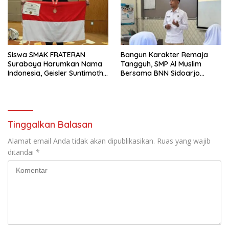
Siswa SMAK FRATERAN
Bangun Karakter Remaja
Surabaya Harumkan Nama
Tangguh, SMP Al Muslim
Indonesia, Geisler Suntimothy
Bersama BNN Sidoarjo
Torehkan Prestasi di Ajang
Ajarkan Berani Berkata
Matematika Internasional
“Tidak”
Tinggalkan Balasan
Alamat email Anda tidak akan dipublikasikan.
Ruas yang wajib
ditandai
*