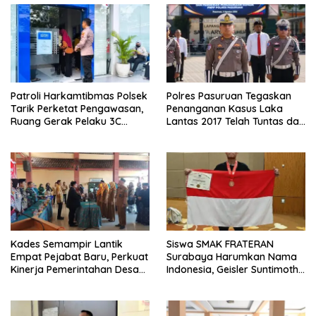
Patroli Harkamtibmas Polsek
Polres Pasuruan Tegaskan
Tarik Perketat Pengawasan,
Penanganan Kasus Laka
Ruang Gerak Pelaku 3C
Lantas 2017 Telah Tuntas dan
Dipersempit
Berkekuatan Hukum Tetap
Kades Semampir Lantik
Siswa SMAK FRATERAN
Empat Pejabat Baru, Perkuat
Surabaya Harumkan Nama
Kinerja Pemerintahan Desa
Indonesia, Geisler Suntimothy
Melalui Penyegaran
Torehkan Prestasi di Ajang
Organisasi
Matematika Internasional