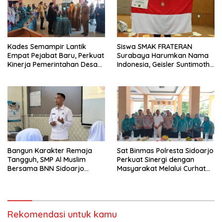
Kades Semampir Lantik
Siswa SMAK FRATERAN
Empat Pejabat Baru, Perkuat
Surabaya Harumkan Nama
Kinerja Pemerintahan Desa
Indonesia, Geisler Suntimothy
Melalui Penyegaran
Torehkan Prestasi di Ajang
Organisasi
Matematika Internasional
Bangun Karakter Remaja
Sat Binmas Polresta Sidoarjo
Tangguh, SMP Al Muslim
Perkuat Sinergi dengan
Bersama BNN Sidoarjo
Masyarakat Melalui Curhat
Ajarkan Berani Berkata
Kamtibmas
“Tidak”
Rekomendasi untuk kamu