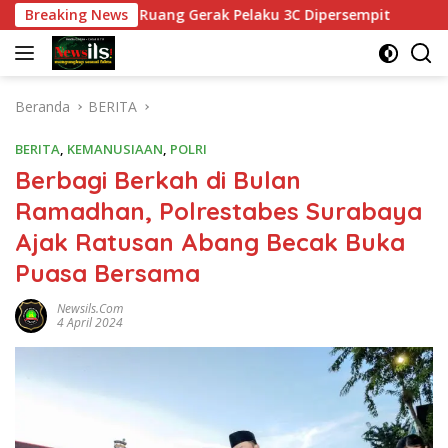
Langsung
awasan, Ruang Gerak Pelaku 3C Dipersempit
Breaking News
Polres Pas
ke
konten
Beranda
BERITA
BERITA
,
KEMANUSIAAN
,
POLRI
Berbagi Berkah di Bulan
Ramadhan, Polrestabes Surabaya
Ajak Ratusan Abang Becak Buka
Puasa Bersama
Newsils.com
4 April 2024