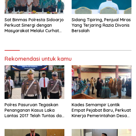
Sat Binmas Polresta Sidoarjo
Sidang Tipiring, Penjual Miras
Perkuat Sinergi dengan
Yang Terjaring Razia Divonis
Masyarakat Melalui Curhat
Bersalah
Kamtibmas
Rekomendasi untuk kamu
Polres Pasuruan Tegaskan
Kades Semampir Lantik
Penanganan Kasus Laka
Empat Pejabat Baru, Perkuat
Lantas 2017 Telah Tuntas dan
Kinerja Pemerintahan Desa
Berkekuatan Hukum Tetap
Melalui Penyegaran
Organisasi