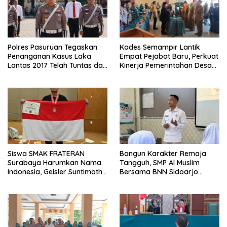
Polres Pasuruan Tegaskan
Kades Semampir Lantik
Penanganan Kasus Laka
Empat Pejabat Baru, Perkuat
Lantas 2017 Telah Tuntas dan
Kinerja Pemerintahan Desa
Berkekuatan Hukum Tetap
Melalui Penyegaran
Organisasi
Siswa SMAK FRATERAN
Bangun Karakter Remaja
Surabaya Harumkan Nama
Tangguh, SMP Al Muslim
Indonesia, Geisler Suntimothy
Bersama BNN Sidoarjo
Torehkan Prestasi di Ajang
Ajarkan Berani Berkata
Matematika Internasional
“Tidak”