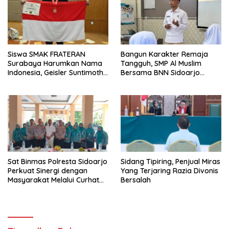
Siswa SMAK FRATERAN
Bangun Karakter Remaja
Surabaya Harumkan Nama
Tangguh, SMP Al Muslim
Indonesia, Geisler Suntimothy
Bersama BNN Sidoarjo
Torehkan Prestasi di Ajang
Ajarkan Berani Berkata
Matematika Internasional
“Tidak”
Sat Binmas Polresta Sidoarjo
Sidang Tipiring, Penjual Miras
Perkuat Sinergi dengan
Yang Terjaring Razia Divonis
Masyarakat Melalui Curhat
Bersalah
Kamtibmas