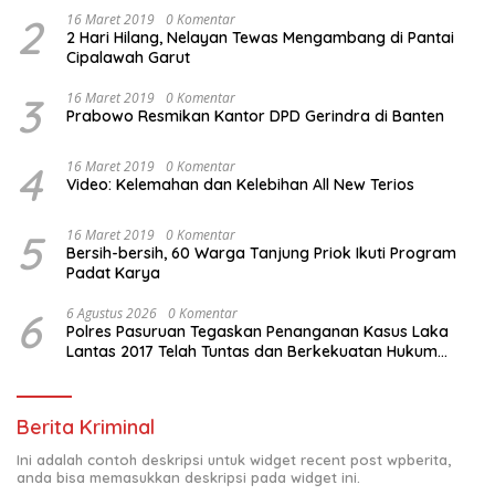
2
16 Maret 2019
0 Komentar
2 Hari Hilang, Nelayan Tewas Mengambang di Pantai
Cipalawah Garut
3
16 Maret 2019
0 Komentar
Prabowo Resmikan Kantor DPD Gerindra di Banten
4
16 Maret 2019
0 Komentar
Video: Kelemahan dan Kelebihan All New Terios
5
16 Maret 2019
0 Komentar
Bersih-bersih, 60 Warga Tanjung Priok Ikuti Program
Padat Karya
6
6 Agustus 2026
0 Komentar
Polres Pasuruan Tegaskan Penanganan Kasus Laka
Lantas 2017 Telah Tuntas dan Berkekuatan Hukum
Tetap
Berita Kriminal
Ini adalah contoh deskripsi untuk widget recent post wpberita,
anda bisa memasukkan deskripsi pada widget ini.