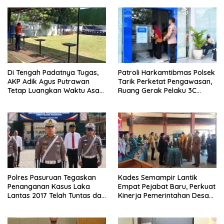
Di Tengah Padatnya Tugas,
Patroli Harkamtibmas Polsek
AKP Adik Agus Putrawan
Tarik Perketat Pengawasan,
Tetap Luangkan Waktu Asah
Ruang Gerak Pelaku 3C
Kemampuan Menembak
Dipersempit
Polres Pasuruan Tegaskan
Kades Semampir Lantik
Penanganan Kasus Laka
Empat Pejabat Baru, Perkuat
Lantas 2017 Telah Tuntas dan
Kinerja Pemerintahan Desa
Berkekuatan Hukum Tetap
Melalui Penyegaran
Organisasi