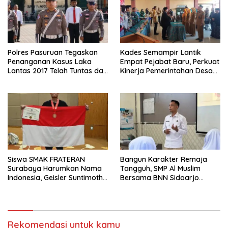
Polres Pasuruan Tegaskan
Kades Semampir Lantik
Penanganan Kasus Laka
Empat Pejabat Baru, Perkuat
Lantas 2017 Telah Tuntas dan
Kinerja Pemerintahan Desa
Berkekuatan Hukum Tetap
Melalui Penyegaran
Organisasi
Siswa SMAK FRATERAN
Bangun Karakter Remaja
Surabaya Harumkan Nama
Tangguh, SMP Al Muslim
Indonesia, Geisler Suntimothy
Bersama BNN Sidoarjo
Torehkan Prestasi di Ajang
Ajarkan Berani Berkata
Matematika Internasional
“Tidak”
Rekomendasi untuk kamu