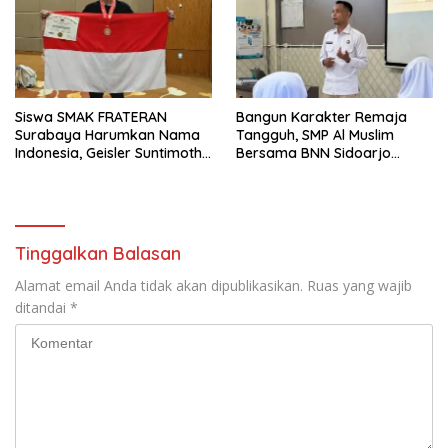
Siswa SMAK FRATERAN
Bangun Karakter Remaja
Surabaya Harumkan Nama
Tangguh, SMP Al Muslim
Indonesia, Geisler Suntimothy
Bersama BNN Sidoarjo
Torehkan Prestasi di Ajang
Ajarkan Berani Berkata
Matematika Internasional
“Tidak”
Tinggalkan Balasan
Alamat email Anda tidak akan dipublikasikan.
Ruas yang wajib
ditandai
*