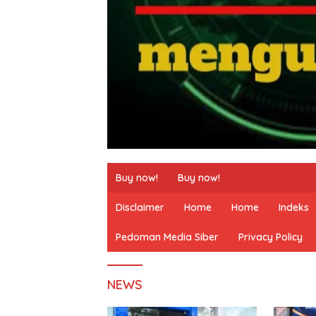
Buy now!
Buy now!
Disclaimer
Home
Home
Indeks
Pedoman Media Siber
Privacy Policy
NEWS