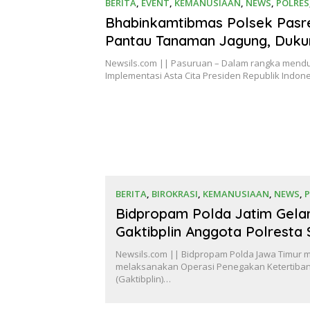
BERITA
,
EVENT
,
KEMANUSIAAN
,
NEWS
,
POLRES
2026
Bhabinkamtibmas Polsek Pasr
Pantau Tanaman Jagung, Duku
Cita Presiden di Bidang Ketah
Newsils.com || Pasuruan – Dalam rangka mend
Pangan
Implementasi Asta Cita Presiden Republik Indon
BERITA
,
BIROKRASI
,
KEMANUSIAAN
,
NEWS
,
16 Juli 2026
Bidpropam Polda Jatim Gelar
Gaktibplin Anggota Polresta 
Newsils.com || Bidpropam Polda Jawa Timur m
melaksanakan Operasi Penegakan Ketertiban 
(Gaktibplin)…