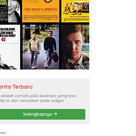
un Karakter Remaja
Sat Binmas Polresta Sidoarjo
Si
uh, SMP Al Muslim
Perkuat Sinergi dengan
Y
ama BNN Sidoarjo
Masyarakat Melalui Curhat
B
an Berani Berkata
Kamtibmas
k”
erita Terbaru
i adalah contoh judul deskripsi yang bisa
da isi dan sesuaikan pada widget
Selengkapnya