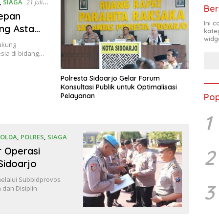
,
SIAGA
21 Juli
Ber
epan
Ini 
ng Asta
kate
widg
anan
ukung
esia di bidang…
Polresta Sidoarjo Gelar Forum
Konsultasi Publik untuk Optimalisasi
Pop
Pelayanan
1
POLDA
,
POLRES
,
SIAGA
 Operasi
2
Sidoarjo
elalui Subbidprovos
3
dan Disiplin