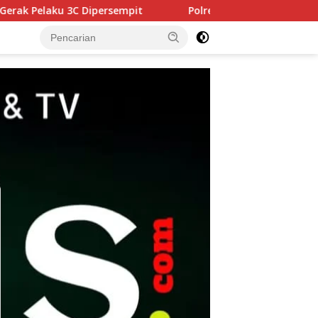
sempit
Polres Pasuruan Tegaskan Penanganan Kasus La