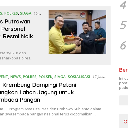
4
S
,
POLRES
,
SIAGA
16
5
s Putrawan
 Personel
k Resmi Naik
6
asa syukur dan
resnarkoba Polres…
Ber
VENT
,
NEWS
,
POLRES
,
POLSEK
,
SIAGA
,
SOSIALISASI
17 Juni
Ini 
post
 Krembung Dampingi Petani
pada
ngkan Lahan Jagung untuk
mbada Pangan
om || Program Asta Cita Presiden Prabowo Subianto dalam
n swasembada pangan nasional terus dioptimalkan…
O