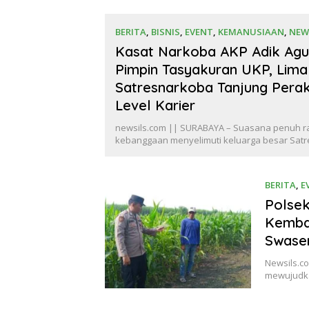
BERITA
,
BISNIS
,
EVENT
,
KEMANUSIAAN
,
NEW
Juli 2026
Kasat Narkoba AKP Adik Agu
Pimpin Tasyakuran UKP, Lima
Satresnarkoba Tanjung Pera
Level Karier
newsils.com || SURABAYA – Suasana penuh r
kebanggaan menyelimuti keluarga besar Sat
BERITA
,
E
2026
Polsek
Kemba
Swase
Newsils.c
mewujudka