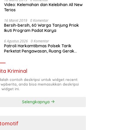
Video: Kelemahan dan Kelebihan All New
Terios
16 Maret 2019
0 Komentar
Bersih-bersih, 60 Warga Tanjung Priok
Ikuti Program Padat Karya
6 Agustus 2026
0 Komentar
Patroli Harkamtibmas Polsek Tarik
Perketat Pengawasan, Ruang Gerak
Pelaku 3C Dipersempit
ita Kriminal
adalah contoh deskripsi untuk widget recent
 wpberita, anda bisa memasukkan deskripsi
 widget ini.
Selengkapnya
tomotif