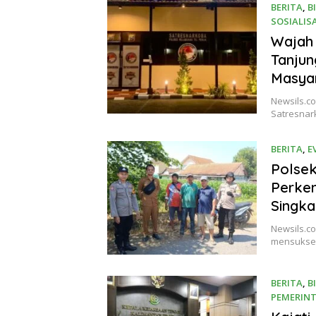
BERITA
,
B
SOSIALIS
16 Juni 2
Wajah 
Tanjun
Masya
Newsils.c
Satresnar
BERITA
,
E
Polsek
Perkem
Singka
Newsils.co
mensukses
BERITA
,
B
PEMERIN
15 Juni 2