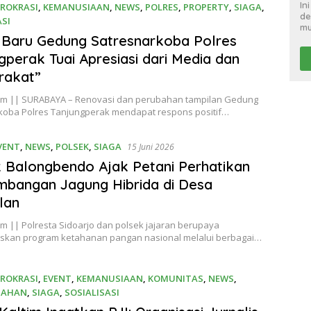
In
IROKRASI
,
KEMANUSIAAN
,
NEWS
,
POLRES
,
PROPERTY
,
SIAGA
,
de
ASI
mu
026
Baru Gedung Satresnarkoba Polres
gperak Tuai Apresiasi dari Media dan
rakat”
om || SURABAYA – Renovasi dan perubahan tampilan Gedung
koba Polres Tanjungperak mendapat respons positif…
VENT
,
NEWS
,
POLSEK
,
SIAGA
15 Juni 2026
 Balongbendo Ajak Petani Perhatikan
bangan Jagung Hibrida di Desa
lan
m || Polresta Sidoarjo dan polsek jajaran berupaya
kan program ketahanan pangan nasional melalui berbagai…
IROKRASI
,
EVENT
,
KEMANUSIAAN
,
KOMUNITAS
,
NEWS
,
TAHAN
,
SIAGA
,
SOSIALISASI
026