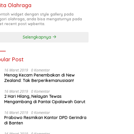
ita Olahraga
contoh widget dengan style gallery pada
gori olahraga, anda bisa mengaturnya pada
et recent post wpberita.
Selengkapnya
ular Post
16 Maret 2019
0 Komentar
Menag Kecam Penembakan di New
Zealand: Tak Berperikemanusiaan!
16 Maret 2019
0 Komentar
2 Hari Hilang, Nelayan Tewas
Mengambang di Pantai Cipalawah Garut
16 Maret 2019
0 Komentar
Prabowo Resmikan Kantor DPD Gerindra
di Banten
16 Maret 2019
0 Komentar