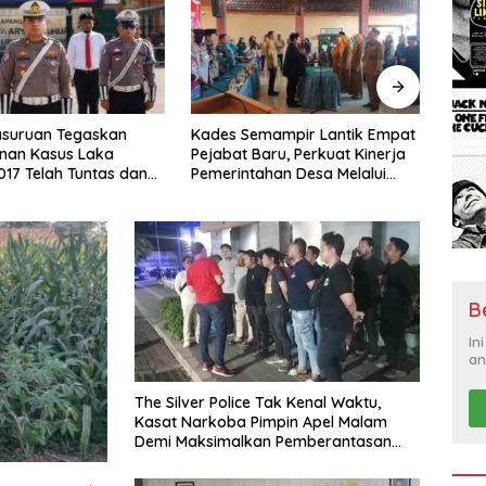
emampir Lantik Empat
Siswa SMAK FRATERAN
Bang
Baru, Perkuat Kinerja
Surabaya Harumkan Nama
Tangg
ahan Desa Melalui
Indonesia, Geisler Suntimothy
Bers
an Organisasi
Torehkan Prestasi di Ajang
Ajark
Matematika Internasional
“Tida
B
In
an
The Silver Police Tak Kenal Waktu,
Kasat Narkoba Pimpin Apel Malam
Demi Maksimalkan Pemberantasan
Narkoba