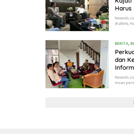
Kajati
Harus 
Newsils.c
(Kaltim), A
BERITA
,
B
Perkua
dan Ke
Inform
Newsils.c
insan per