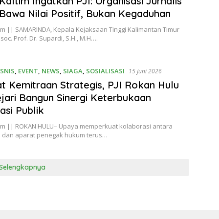
 Kaltim Ingatkan PJI: Organisasi Jurnalis
Bawa Nilai Positif, Bukan Kegaduhan
om || SAMARINDA, Kepala Kejaksaan Tinggi Kalimantan Timur
ssoc. Prof. Dr. Supardi, S.H., M.H….
ISNIS
,
EVENT
,
NEWS
,
SIAGA
,
SOSIALISASI
15 Juni 2026
t Kemitraan Strategis, PJI Rokan Hulu
jari Bangun Sinergi Keterbukaan
asi Publik
om || ROKAN HULU– Upaya memperkuat kolaborasi antara
s dan aparat penegak hukum terus…
Selengkapnya