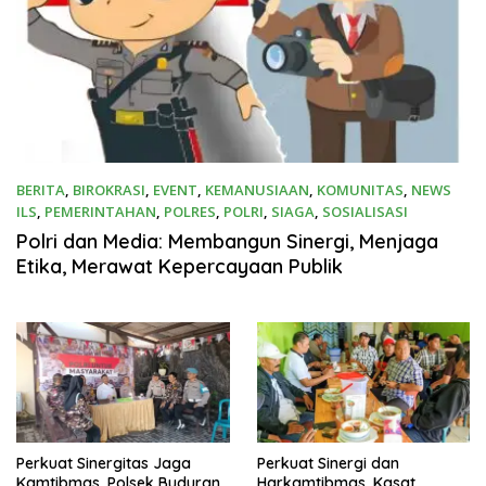
BERITA
,
BIROKRASI
,
EVENT
,
KEMANUSIAAN
,
KOMUNITAS
,
NEWS
ILS
,
PEMERINTAHAN
,
POLRES
,
POLRI
,
SIAGA
,
SOSIALISASI
29 Juli 2026
Polri dan Media: Membangun Sinergi, Menjaga
Etika, Merawat Kepercayaan Publik
Perkuat Sinergitas Jaga
Perkuat Sinergi dan
Kamtibmas, Polsek Buduran
Harkamtibmas, Kasat