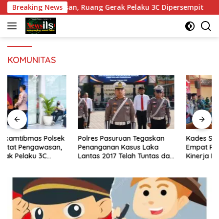
Langsung
etat Pengawasan, Ruang Gerak Pelaku 3C Dipersempit
Breaking News
P
ke
konten
KOMUNITAS
Polres Pasuruan Tegaskan
Kades Semampir Lantik
Penanganan Kasus Laka
Empat Pejabat Baru, Perkuat
Lantas 2017 Telah Tuntas dan
Kinerja Pemerintahan Desa
Berkekuatan Hukum Tetap
Melalui Penyegaran
Organisasi