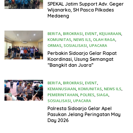
27 Mei 2026
SPEKAL Jatim Support Adv. Geger
Wijanarko, SH Pasca Pilkades
Medaeng
BERITA
,
BIROKRASI
,
EVENT
,
KEJUARAAN
,
KOMUNITAS
,
NEWS ILS
,
OLAH RAGA
,
ORMAS
,
SOSIALISASI
,
UPACARA
3 Mei 2026
Perbakin Sidoarjo Gelar Rapat
Koordinasi, Usung Semangat
“Bangkit dan Juara”
BERITA
,
BIROKRASI
,
EVENT
,
KEMANUSIAAN
,
KOMUNITAS
,
NEWS ILS
,
PEMERINTAHAN
,
POLRES
,
SIAGA
,
SOSIALISASI
,
UPACARA
30 April 2026
Polresta Sidoarjo Gelar Apel
Pasukan Jelang Peringatan May
Day 2026