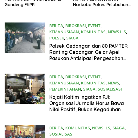
Gandeng FKPPI
Narkoba Polres Pelabuhan
Tanjung Perak Gelar
Konsolidasi Bersama Tokoh
LSM dan Organisasi
BERITA
,
BIROKRASI
,
EVENT
,
Masyarakat
KEMANUSIAAN
,
KOMUNITAS
,
NEWS ILS
,
POLSEK
,
SIAGA
16 Juni 2026
Polsek Gedangan dan 80 PAMTER
Ranting Gedangan Gelar Apel
Pasukan Antisipasi Pengesahan
Warga Baru PSHT
BERITA
,
BIROKRASI
,
EVENT
,
KEMANUSIAAN
,
KOMUNITAS
,
NEWS
,
PEMERINTAHAN
,
SIAGA
,
SOSIALISASI
15 Juni 2026
Kajati Kaltim Ingatkan PJI:
Organisasi Jurnalis Harus Bawa
Nilai Positif, Bukan Kegaduhan
BERITA
,
KOMUNITAS
,
NEWS ILS
,
SIAGA
,
SOSIALISASI