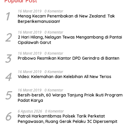
Popular Post
1
16 Maret 2019
0 Komentar
Menag Kecam Penembakan di New Zealand: Tak
Berperikemanusiaan!
2
16 Maret 2019
0 Komentar
2 Hari Hilang, Nelayan Tewas Mengambang di Pantai
Cipalawah Garut
3
16 Maret 2019
0 Komentar
Prabowo Resmikan Kantor DPD Gerindra di Banten
4
16 Maret 2019
0 Komentar
Video: Kelemahan dan Kelebihan All New Terios
5
16 Maret 2019
0 Komentar
Bersih-bersih, 60 Warga Tanjung Priok Ikuti Program
Padat Karya
6
6 Agustus 2026
0 Komentar
Patroli Harkamtibmas Polsek Tarik Perketat
Pengawasan, Ruang Gerak Pelaku 3C Dipersempit