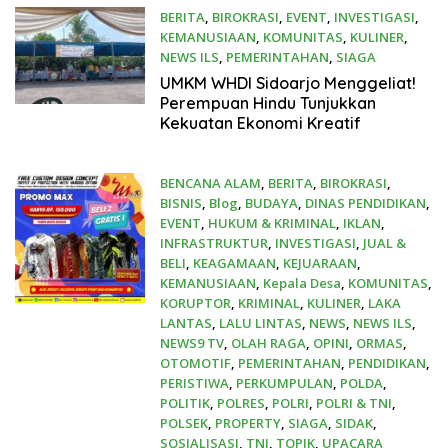
BERITA
,
BIROKRASI
,
EVENT
,
INVESTIGASI
,
KEMANUSIAAN
,
KOMUNITAS
,
KULINER
,
NEWS ILS
,
PEMERINTAHAN
,
SIAGA
19 April 2026
UMKM WHDI Sidoarjo Menggeliat!
Perempuan Hindu Tunjukkan
Kekuatan Ekonomi Kreatif
BENCANA ALAM
,
BERITA
,
BIROKRASI
,
BISNIS
,
Blog
,
BUDAYA
,
DINAS PENDIDIKAN
,
EVENT
,
HUKUM & KRIMINAL
,
IKLAN
,
INFRASTRUKTUR
,
INVESTIGASI
,
JUAL &
BELI
,
KEAGAMAAN
,
KEJUARAAN
,
KEMANUSIAAN
,
Kepala Desa
,
KOMUNITAS
,
KORUPTOR
,
KRIMINAL
,
KULINER
,
LAKA
LANTAS
,
LALU LINTAS
,
NEWS
,
NEWS ILS
,
NEWS9 TV
,
OLAH RAGA
,
OPINI
,
ORMAS
,
OTOMOTIF
,
PEMERINTAHAN
,
PENDIDIKAN
,
PERISTIWA
,
PERKUMPULAN
,
POLDA
,
POLITIK
,
POLRES
,
POLRI
,
POLRI & TNI
,
POLSEK
,
PROPERTY
,
SIAGA
,
SIDAK
,
SOSIALISASI
,
TNI
,
TOPIK
,
UPACARA