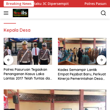
Langsung
ang Gerak Pelaku 3C Dipersempit
Breaking News
Polres Pasuruan Teg
ke
konten
Kepala Desa
Polres Pasuruan Tegaskan
Kades Semampir Lantik
Penanganan Kasus Laka
Empat Pejabat Baru, Perkuat
Lantas 2017 Telah Tuntas dan
Kinerja Pemerintahan Desa
Berkekuatan Hukum Tetap
Melalui Penyegaran
Organisasi