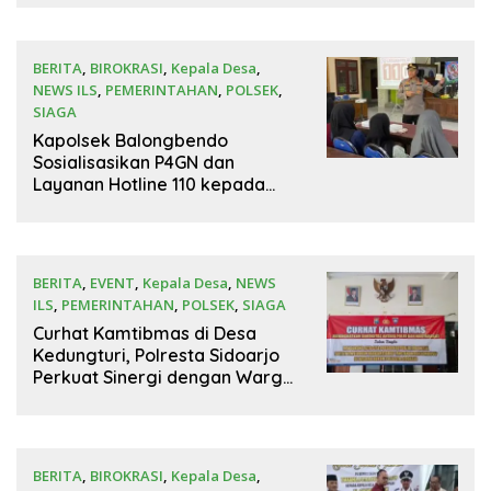
Keamanan Lingkungan
BERITA
,
BIROKRASI
,
Kepala Desa
,
NEWS ILS
,
PEMERINTAHAN
,
POLSEK
,
SIAGA
9 Juli 2026
Kapolsek Balongbendo
Sosialisasikan P4GN dan
Layanan Hotline 110 kepada
Warga
BERITA
,
EVENT
,
Kepala Desa
,
NEWS
ILS
,
PEMERINTAHAN
,
POLSEK
,
SIAGA
8 Juli 2026
Curhat Kamtibmas di Desa
Kedungturi, Polresta Sidoarjo
Perkuat Sinergi dengan Warga
Jaga Keamanan Lingkungan
BERITA
,
BIROKRASI
,
Kepala Desa
,