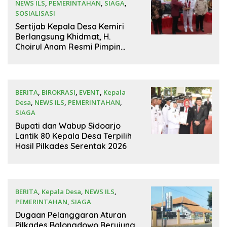
NEWS ILS
,
PEMERINTAHAN
,
SIAGA
,
SOSIALISASI
30 Juni 2026
Sertijab Kepala Desa Kemiri
Berlangsung Khidmat, H.
Choirul Anam Resmi Pimpin
Desa Kemiri
BERITA
,
BIROKRASI
,
EVENT
,
Kepala
Desa
,
NEWS ILS
,
PEMERINTAHAN
,
SIAGA
29 Juni 2026
Bupati dan Wabup Sidoarjo
Lantik 80 Kepala Desa Terpilih
Hasil Pilkades Serentak 2026
BERITA
,
Kepala Desa
,
NEWS ILS
,
PEMERINTAHAN
,
SIAGA
26 Juni 2026
Dugaan Pelanggaran Aturan
Pilkades Balongdowo Berujung