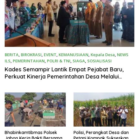
BERITA
,
BIROKRASI
,
EVENT
,
KEMANUSIAAN
,
Kepala Desa
,
NEWS
ILS
,
PEMERINTAHAN
,
POLRI & TNI
,
SIAGA
,
SOSIALISASI
6 Agustus 2026
Kades Semampir Lantik Empat Pejabat Baru,
Perkuat Kinerja Pemerintahan Desa Melalui
Penyegaran Organisasi
Bhabinkamtibmas Polsek
Polisi, Perangkat Desa dan
Jabon Kerja Bakti Bersama
Petani Kompak Sukseskan