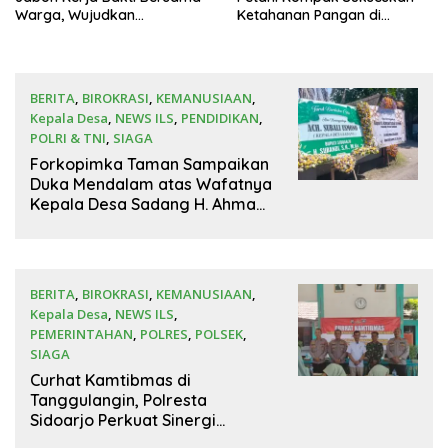
Warga, Wujudkan
Ketahanan Pangan di
Lingkungan Bersih dan
Balongbendo
Kondusif
BERITA
,
BIROKRASI
,
KEMANUSIAAN
,
Kepala Desa
,
NEWS ILS
,
PENDIDIKAN
,
POLRI & TNI
,
SIAGA
22 Juli 2026
Forkopimka Taman Sampaikan
Duka Mendalam atas Wafatnya
Kepala Desa Sadang H. Ahmad
Subali Usmono
BERITA
,
BIROKRASI
,
KEMANUSIAAN
,
Kepala Desa
,
NEWS ILS
,
PEMERINTAHAN
,
POLRES
,
POLSEK
,
SIAGA
22 Juli 2026
Curhat Kamtibmas di
Tanggulangin, Polresta
Sidoarjo Perkuat Sinergi
dengan Warga Jaga