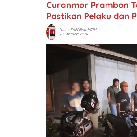
Curanmor Prambon Te
Pastikan Pelaku dan
Sulton KAPERWIL JATIM
20 Februari 2026