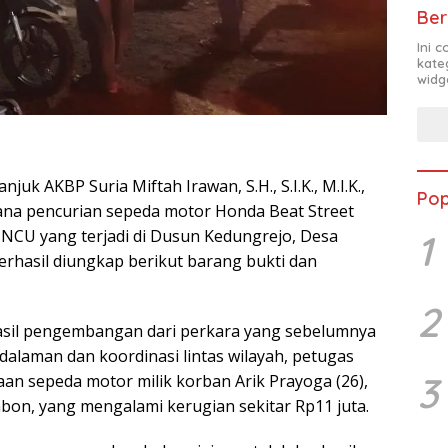
Ber
Ini 
kate
widg
uk AKBP Suria Miftah Irawan, S.H., S.I.K., M.I.K.,
Pop
na pencurian sepeda motor Honda Beat Street
NCU yang terjadi di Dusun Kedungrejo, Desa
1
rhasil diungkap berikut barang bukti dan
2
sil pengembangan dari perkara yang sebelumnya
ndalaman dan koordinasi lintas wilayah, petugas
3
an sepeda motor milik korban Arik Prayoga (26),
n, yang mengalami kerugian sekitar Rp11 juta.