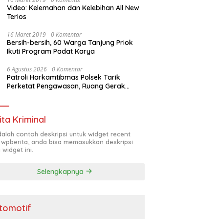
Video: Kelemahan dan Kelebihan All New
Terios
16 Maret 2019
0 Komentar
Bersih-bersih, 60 Warga Tanjung Priok
Ikuti Program Padat Karya
6 Agustus 2026
0 Komentar
Patroli Harkamtibmas Polsek Tarik
Perketat Pengawasan, Ruang Gerak
Pelaku 3C Dipersempit
ita Kriminal
adalah contoh deskripsi untuk widget recent
 wpberita, anda bisa memasukkan deskripsi
 widget ini.
Selengkapnya
tomotif