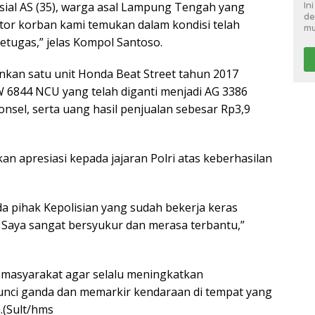
ial AS (35), warga asal Lampung Tengah yang
In
de
motor korban kami temukan dalam kondisi telah
mu
etugas,” jelas Kompol Santoso.
nkan satu unit Honda Beat Street tahun 2017
W 6844 NCU yang telah diganti menjadi AG 3386
onsel, serta uang hasil penjualan sebesar Rp3,9
n apresiasi kepada jajaran Polri atas keberhasilan
a pihak Kepolisian yang sudah bekerja keras
 Saya sangat bersyukur dan merasa terbantu,”
masyarakat agar selalu meningkatkan
ci ganda dan memarkir kendaraan di tempat yang
.(Sult/hms