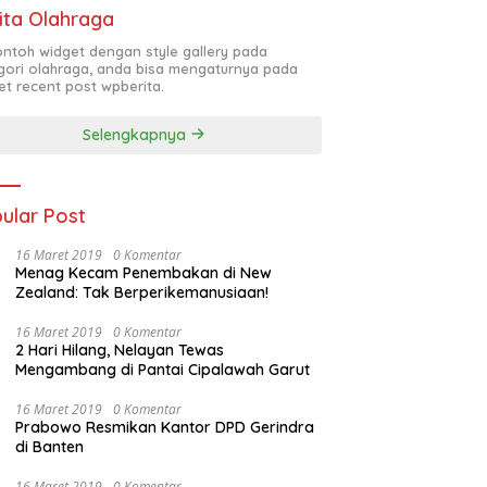
ita Olahraga
contoh widget dengan style gallery pada
gori olahraga, anda bisa mengaturnya pada
et recent post wpberita.
Selengkapnya
ular Post
16 Maret 2019
0 Komentar
Menag Kecam Penembakan di New
Zealand: Tak Berperikemanusiaan!
16 Maret 2019
0 Komentar
2 Hari Hilang, Nelayan Tewas
Mengambang di Pantai Cipalawah Garut
16 Maret 2019
0 Komentar
Prabowo Resmikan Kantor DPD Gerindra
di Banten
16 Maret 2019
0 Komentar