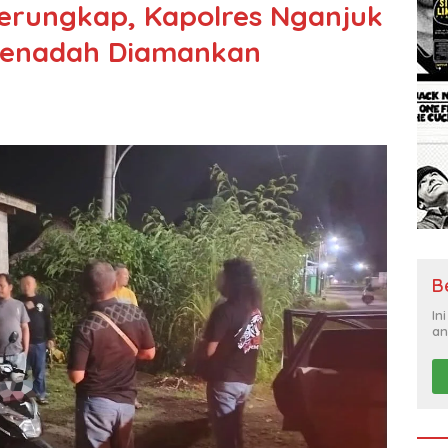
rungkap, Kapolres Nganjuk
 Penadah Diamankan
B
In
an