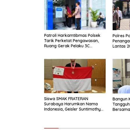
Patroli Harkamtibmas Polsek
Polres P
Tarik Perketat Pengawasan,
Penanga
Ruang Gerak Pelaku 3C
Lantas 2
Dipersempit
Berkeku
Siswa SMAK FRATERAN
Bangun 
Surabaya Harumkan Nama
Tangguh,
Indonesia, Geisler Suntimothy
Bersama
Torehkan Prestasi di Ajang
Ajarkan 
Matematika Internasional
“Tidak”