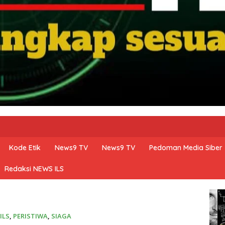
Kode Etik
News9 TV
News9 TV
Pedoman Media Siber
Redaksi NEWS ILS
ILS
,
PERISTIWA
,
SIAGA