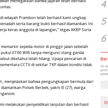
4
rawan menegaskan bahwa jajaran telah berhasil
untas.
di wilayah Prambon telah berhasil kami ungkap.
5
penadah serta barang bukti berhasil diamankan. Ini
ja keras anggota di lapangan,” tegas AKBP Suria
6
n memarkir sepeda motor di pinggir jalan sebelah
 pukul 07.00 WIB tanpa mengunci stang ganda.
sebut diketahui telah hilang. Upaya pencarian di
Ber
 sementara CCTV di sekitar TKP dalam kondisi tidak
Ini 
post
pada
H., menjelaskan bahwa pengungkapan bermula dari
 diamankan Polsek Berbek, yakni IE (27), warga
unganom.
O
mi melakukan penyelidikan lanjutan dan berhasil