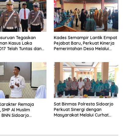
asuruan Tegaskan
Kades Semampir Lantik Empat
nan Kasus Laka
Pejabat Baru, Perkuat Kinerja
017 Telah Tuntas dan
Pemerintahan Desa Melalui
atan Hukum Tetap
Penyegaran Organisasi
Sat Binmas Polresta Sidoarjo
Karakter Remaja
Perkuat Sinergi dengan
 SMP Al Muslim
Masyarakat Melalui Curhat
 BNN Sidoarjo
Kamtibmas
Berani Berkata