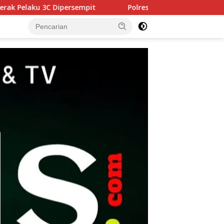
Polres Pasuruan Tegaskan Penanganan Kasus Laka La