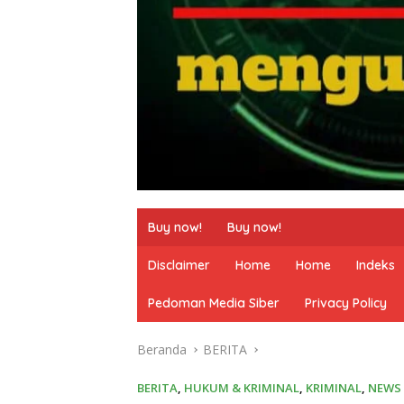
Buy now!
Buy now!
Disclaimer
Home
Home
Indeks
Pedoman Media Siber
Privacy Policy
Beranda
BERITA
BERITA
,
HUKUM & KRIMINAL
,
KRIMINAL
,
NEWS 