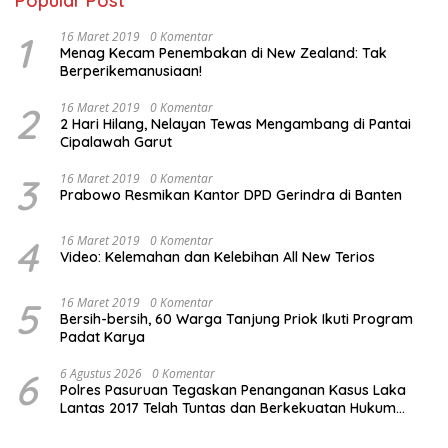
Popular Post
1
16 Maret 2019
0 Komentar
Menag Kecam Penembakan di New Zealand: Tak
Berperikemanusiaan!
2
16 Maret 2019
0 Komentar
2 Hari Hilang, Nelayan Tewas Mengambang di Pantai
Cipalawah Garut
3
16 Maret 2019
0 Komentar
Prabowo Resmikan Kantor DPD Gerindra di Banten
4
16 Maret 2019
0 Komentar
Video: Kelemahan dan Kelebihan All New Terios
5
16 Maret 2019
0 Komentar
Bersih-bersih, 60 Warga Tanjung Priok Ikuti Program
Padat Karya
6
6 Agustus 2026
0 Komentar
Polres Pasuruan Tegaskan Penanganan Kasus Laka
Lantas 2017 Telah Tuntas dan Berkekuatan Hukum
Tetap