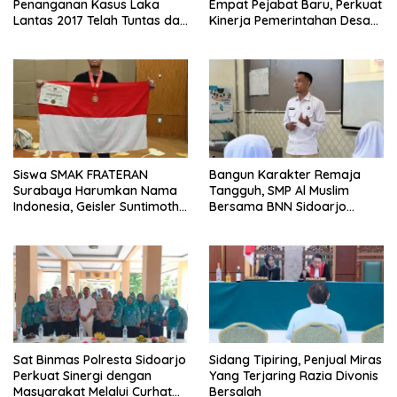
Penanganan Kasus Laka
Empat Pejabat Baru, Perkuat
Lantas 2017 Telah Tuntas dan
Kinerja Pemerintahan Desa
Berkekuatan Hukum Tetap
Melalui Penyegaran
Organisasi
Siswa SMAK FRATERAN
Bangun Karakter Remaja
Surabaya Harumkan Nama
Tangguh, SMP Al Muslim
Indonesia, Geisler Suntimothy
Bersama BNN Sidoarjo
Torehkan Prestasi di Ajang
Ajarkan Berani Berkata
Matematika Internasional
“Tidak”
Sat Binmas Polresta Sidoarjo
Sidang Tipiring, Penjual Miras
Perkuat Sinergi dengan
Yang Terjaring Razia Divonis
Masyarakat Melalui Curhat
Bersalah