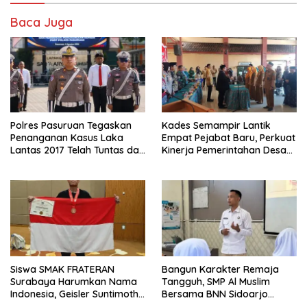
Baca Juga
Polres Pasuruan Tegaskan
Kades Semampir Lantik
Penanganan Kasus Laka
Empat Pejabat Baru, Perkuat
Lantas 2017 Telah Tuntas dan
Kinerja Pemerintahan Desa
Berkekuatan Hukum Tetap
Melalui Penyegaran
Organisasi
Siswa SMAK FRATERAN
Bangun Karakter Remaja
Surabaya Harumkan Nama
Tangguh, SMP Al Muslim
Indonesia, Geisler Suntimothy
Bersama BNN Sidoarjo
Torehkan Prestasi di Ajang
Ajarkan Berani Berkata