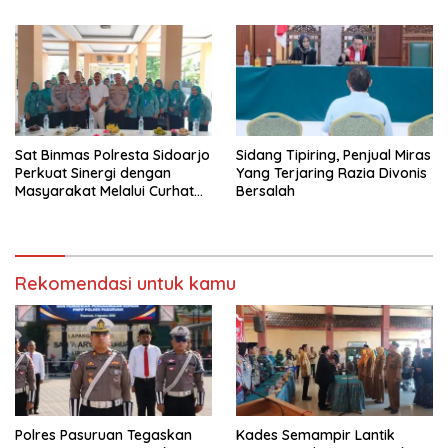
Matematika Internasional
“Tidak”
Sat Binmas Polresta Sidoarjo
Sidang Tipiring, Penjual Miras
Perkuat Sinergi dengan
Yang Terjaring Razia Divonis
Masyarakat Melalui Curhat
Bersalah
Kamtibmas
Rekomendasi untuk kamu
Polres Pasuruan Tegaskan
Kades Semampir Lantik