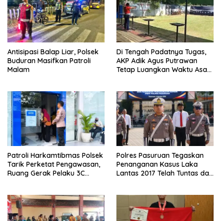
Antisipasi Balap Liar, Polsek
Di Tengah Padatnya Tugas,
Buduran Masifkan Patroli
AKP Adik Agus Putrawan
Malam
Tetap Luangkan Waktu Asah
Kemampuan Menembak
Patroli Harkamtibmas Polsek
Polres Pasuruan Tegaskan
Tarik Perketat Pengawasan,
Penanganan Kasus Laka
Ruang Gerak Pelaku 3C
Lantas 2017 Telah Tuntas dan
Dipersempit
Berkekuatan Hukum Tetap