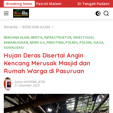
Langsung
 Masifkan Patroli Malam
Breaking News
Di Tengah Padatnya Tugas, A
ke
konten
Beranda
BENCANA ALAM
BENCANA ALAM
,
BERITA
,
INFRASTRUKTUR
,
INVESTIGASI
,
KEMANUSIAAN
,
NEWS ILS
,
PERISTIWA
,
POLRES
,
POLSEK
,
SIAGA
,
SOSIALISASI
Hujan Deras Disertai Angin
Kencang Merusak Masjid dan
Rumah Warga di Pasuruan
Sulton KAPERWIL JATIM
21 Desember 2025