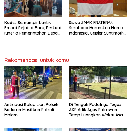
Kades Semampir Lantik
Siswa SMAK FRATERAN
Empat Pejabat Baru, Perkuat
Surabaya Harumkan Nama
Kinerja Pemerintahan Desa
Indonesia, Geisler Suntimothy
Melalui Penyegaran
Torehkan Prestasi di Ajang
Organisasi
Matematika Internasional
Rekomendasi untuk kamu
Antisipasi Balap Liar, Polsek
Di Tengah Padatnya Tugas,
Buduran Masifkan Patroli
AKP Adik Agus Putrawan
Malam
Tetap Luangkan Waktu Asah
Kemampuan Menembak