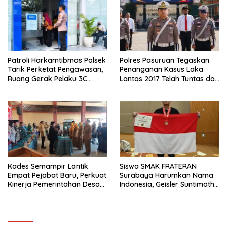
Patroli Harkamtibmas Polsek
Polres Pasuruan Tegaskan
Tarik Perketat Pengawasan,
Penanganan Kasus Laka
Ruang Gerak Pelaku 3C
Lantas 2017 Telah Tuntas dan
Dipersempit
Berkekuatan Hukum Tetap
Kades Semampir Lantik
Siswa SMAK FRATERAN
Empat Pejabat Baru, Perkuat
Surabaya Harumkan Nama
Kinerja Pemerintahan Desa
Indonesia, Geisler Suntimothy
Melalui Penyegaran
Torehkan Prestasi di Ajang
Organisasi
Matematika Internasional