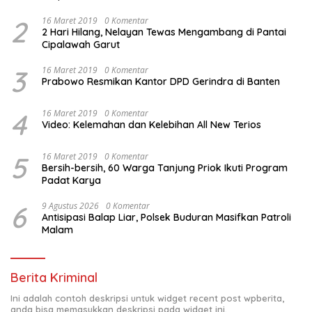
2
16 Maret 2019
0 Komentar
2 Hari Hilang, Nelayan Tewas Mengambang di Pantai
Cipalawah Garut
3
16 Maret 2019
0 Komentar
Prabowo Resmikan Kantor DPD Gerindra di Banten
4
16 Maret 2019
0 Komentar
Video: Kelemahan dan Kelebihan All New Terios
5
16 Maret 2019
0 Komentar
Bersih-bersih, 60 Warga Tanjung Priok Ikuti Program
Padat Karya
6
9 Agustus 2026
0 Komentar
Antisipasi Balap Liar, Polsek Buduran Masifkan Patroli
Malam
Berita Kriminal
Ini adalah contoh deskripsi untuk widget recent post wpberita,
anda bisa memasukkan deskripsi pada widget ini.