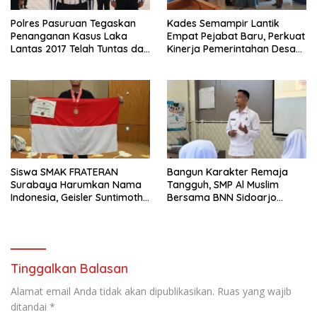
Polres Pasuruan Tegaskan
Kades Semampir Lantik
Penanganan Kasus Laka
Empat Pejabat Baru, Perkuat
Lantas 2017 Telah Tuntas dan
Kinerja Pemerintahan Desa
Berkekuatan Hukum Tetap
Melalui Penyegaran
Organisasi
Siswa SMAK FRATERAN
Bangun Karakter Remaja
Surabaya Harumkan Nama
Tangguh, SMP Al Muslim
Indonesia, Geisler Suntimothy
Bersama BNN Sidoarjo
Torehkan Prestasi di Ajang
Ajarkan Berani Berkata
Matematika Internasional
“Tidak”
Tinggalkan Balasan
Alamat email Anda tidak akan dipublikasikan.
Ruas yang wajib
ditandai
*