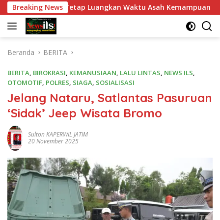
Langsung
 Putrawan Tetap Luangkan Waktu Asah Kemampuan Menembak
Breaking News
ke
konten
Beranda
BERITA
BERITA
,
BIROKRASI
,
KEMANUSIAAN
,
LALU LINTAS
,
NEWS ILS
,
OTOMOTIF
,
POLRES
,
SIAGA
,
SOSIALISASI
Jelang Nataru, Satlantas Pasuruan
‘Sidak’ Jeep Wisata Bromo
Sulton KAPERWIL JATIM
20 November 2025