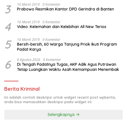
3
16 Maret 2019
0 Komentar
Prabowo Resmikan Kantor DPD Gerindra di Banten
4
16 Maret 2019
0 Komentar
Video: Kelemahan dan Kelebihan All New Terios
5
16 Maret 2019
0 Komentar
Bersih-bersih, 60 Warga Tanjung Priok Ikuti Program
Padat Karya
6
8 Agustus 2026
0 Komentar
Di Tengah Padatnya Tugas, AKP Adik Agus Putrawan
Tetap Luangkan Waktu Asah Kemampuan Menembak
Berita Kriminal
Ini adalah contoh deskripsi untuk widget recent post wpberita,
anda bisa memasukkan deskripsi pada widget ini.
Selengkapnya