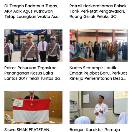
Di Tengah Padatnya Tugas,
Patroli Harkamtibmas Polsek
AKP Adik Agus Putrawan
Tarik Perketat Pengawasan,
Tetap Luangkan Waktu Asah
Ruang Gerak Pelaku 3C
Kemampuan Menembak
Dipersempit
Polres Pasuruan Tegaskan
Kades Semampir Lantik
Penanganan Kasus Laka
Empat Pejabat Baru, Perkuat
Lantas 2017 Telah Tuntas dan
Kinerja Pemerintahan Desa
Berkekuatan Hukum Tetap
Melalui Penyegaran
Organisasi
Siswa SMAK FRATERAN
Bangun Karakter Remaja