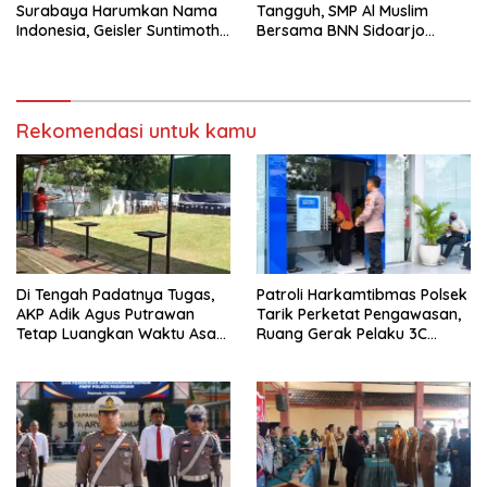
Surabaya Harumkan Nama
Tangguh, SMP Al Muslim
Indonesia, Geisler Suntimothy
Bersama BNN Sidoarjo
Torehkan Prestasi di Ajang
Ajarkan Berani Berkata
Matematika Internasional
“Tidak”
Rekomendasi untuk kamu
Di Tengah Padatnya Tugas,
Patroli Harkamtibmas Polsek
AKP Adik Agus Putrawan
Tarik Perketat Pengawasan,
Tetap Luangkan Waktu Asah
Ruang Gerak Pelaku 3C
Kemampuan Menembak
Dipersempit