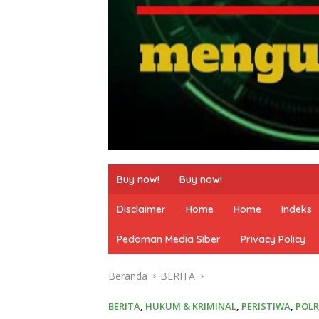
Buy now!
Buy now!
Disclaimer
Home
Home
Indeks
Pedoman Media Siber
Privacy Policy
Beranda
BERITA
BERITA
,
HUKUM & KRIMINAL
,
PERISTIWA
,
POLR