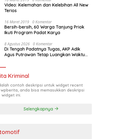
Video: Kelemahan dan Kelebihan All New
Terios
16 Maret 2019
0 Komentar
Bersih-bersih, 60 Warga Tanjung Priok
Ikuti Program Padat Karya
8 Agustus 2026
0 Komentar
Di Tengah Padatnya Tugas, AKP Adik
Agus Putrawan Tetap Luangkan Waktu
Asah Kemampuan Menembak
ita Kriminal
adalah contoh deskripsi untuk widget recent
 wpberita, anda bisa memasukkan deskripsi
 widget ini.
Selengkapnya
tomotif