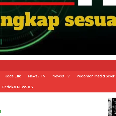
Kode Etik
News9 TV
News9 TV
Pedoman Media Siber
Redaksi NEWS ILS
I