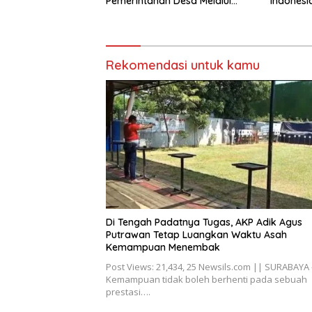
Pemerintahan Desa Melalui
Indonesi
Penyegaran Organisasi
Torehkan
Matemati
Rekomendasi untuk kamu
Di Tengah Padatnya Tugas, AKP Adik Agus
Putrawan Tetap Luangkan Waktu Asah
Kemampuan Menembak
Post Views: 21,434, 25 Newsils.com || SURABAYA 
Kemampuan tidak boleh berhenti pada sebuah
prestasi….