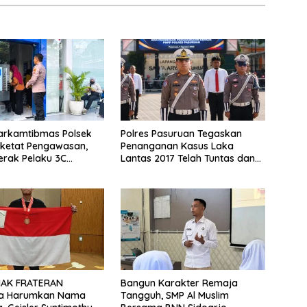
Harkamtibmas Polsek
Polres Pasuruan Tegaskan
rketat Pengawasan,
Penanganan Kasus Laka
rak Pelaku 3C
Lantas 2017 Telah Tuntas dan
pit
Berkekuatan Hukum Tetap
MAK FRATERAN
Bangun Karakter Remaja
a Harumkan Nama
Tangguh, SMP Al Muslim