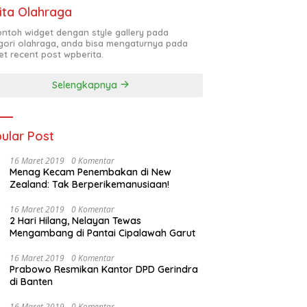
ita Olahraga
contoh widget dengan style gallery pada
gori olahraga, anda bisa mengaturnya pada
et recent post wpberita.
Selengkapnya
ular Post
16 Maret 2019
0 Komentar
Menag Kecam Penembakan di New
Zealand: Tak Berperikemanusiaan!
16 Maret 2019
0 Komentar
2 Hari Hilang, Nelayan Tewas
Mengambang di Pantai Cipalawah Garut
16 Maret 2019
0 Komentar
Prabowo Resmikan Kantor DPD Gerindra
di Banten
16 Maret 2019
0 Komentar