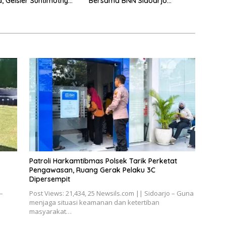
a, Geisler Suntimothy
Bersama BNN Sidoarjo
 Prestasi di Ajang
Ajarkan Berani Berkata
ka Internasional
“Tidak”
Patroli Harkamtibmas Polsek Tarik Perketat
Pengawasan, Ruang Gerak Pelaku 3C
Dipersempit
–
Post Views: 21,434, 25 Newsils.com || Sidoarjo – Guna
menjaga situasi keamanan dan ketertiban
masyarakat…