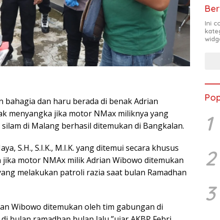
Ber
Ini 
kate
widg
Pop
 bahagia dan haru berada di benak Adrian
ak menyangka jika motor NMax miliknya yang
1
n silam di Malang berhasil ditemukan di Bangkalan.
a, S.H., S.I.K., M.I.K. yang ditemui secara khusus
2
n jika motor NMAx milik Adrian Wibowo ditemukan
ang melakukan patroli razia saat bulan Ramadhan
3
ian Wibowo ditemukan oleh tim gabungan di
 di bulan ramadhan bulan lalu,”ujar AKBP Febri,