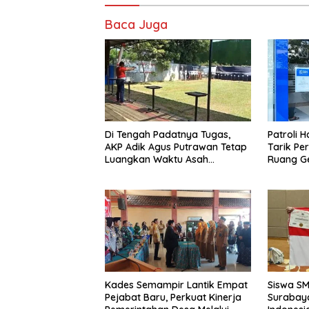
Baca Juga
Di Tengah Padatnya Tugas,
Patroli 
AKP Adik Agus Putrawan Tetap
Tarik Pe
Luangkan Waktu Asah
Ruang Ge
Kemampuan Menembak
Dipersem
Kades Semampir Lantik Empat
Siswa S
Pejabat Baru, Perkuat Kinerja
Surabay