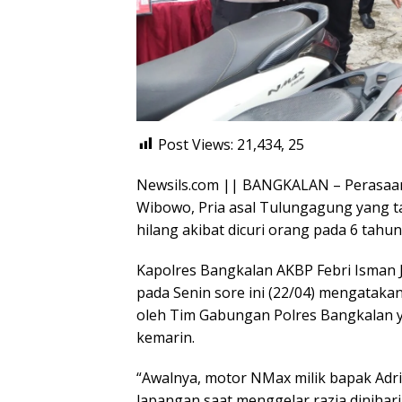
Post Views: 21,434,
25
Newsils.com || BANGKALAN – Perasaan
Wibowo, Pria asal Tulungagung yang t
hilang akibat dicuri orang pada 6 tahu
Kapolres Bangkalan AKBP Febri Isman Jay
pada Senin sore ini (22/04) mengataka
oleh Tim Gabungan Polres Bangkalan y
kemarin.
“Awalnya, motor NMax milik bapak Adr
lapangan saat menggelar razia dinihari