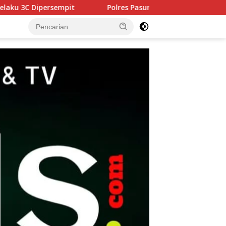
Polres Pasuruan Tegaskan Penanganan Kasus Laka Lantas 2017