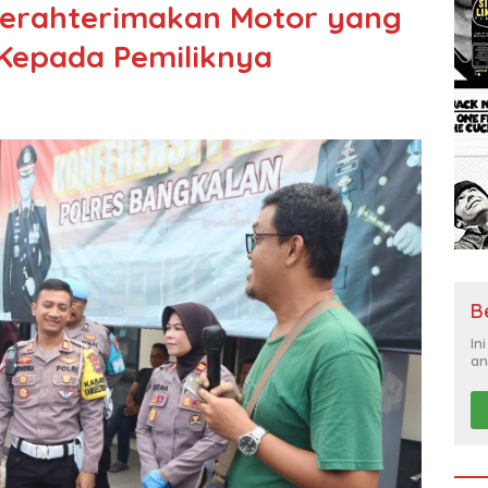
Serahterimakan Motor yang
 Kepada Pemiliknya
B
In
an