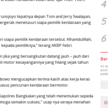
4
 Trunojoyo tepatnya depan Tom and Jerry Swalayan,
5
bergerak menelusuri siapa pemilik kendaraan yang
6
 siapa pemilik kendaraan tersebut. Alhamdulillah,
 kepada pemiliknya,” terang AKBP Febri.
jika yang bersangkutan datang jauh – jauh dari
Ber
 motor kesayangannya yang hilang sejak tahun
Ini 
post
pada
ibowo mengucapkan terima kasih atas kerja keras
asus pencurian kendaraan bermotor.
 Kapolres Bangkalan yang telah menemukan sepeda
Semoga semakin sukses,” ucap nya seraya menahan
O