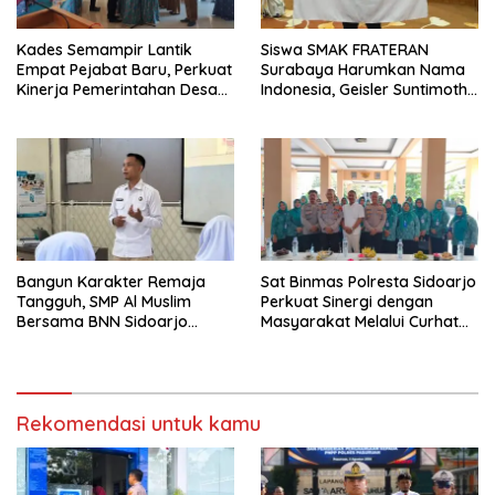
Kades Semampir Lantik
Siswa SMAK FRATERAN
Empat Pejabat Baru, Perkuat
Surabaya Harumkan Nama
Kinerja Pemerintahan Desa
Indonesia, Geisler Suntimothy
Melalui Penyegaran
Torehkan Prestasi di Ajang
Organisasi
Matematika Internasional
Bangun Karakter Remaja
Sat Binmas Polresta Sidoarjo
Tangguh, SMP Al Muslim
Perkuat Sinergi dengan
Bersama BNN Sidoarjo
Masyarakat Melalui Curhat
Ajarkan Berani Berkata
Kamtibmas
“Tidak”
Rekomendasi untuk kamu