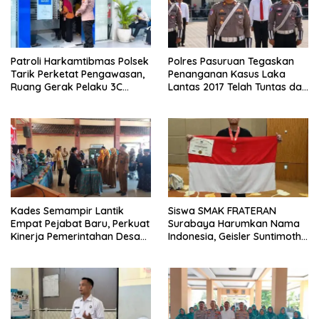
Patroli Harkamtibmas Polsek
Polres Pasuruan Tegaskan
Tarik Perketat Pengawasan,
Penanganan Kasus Laka
Ruang Gerak Pelaku 3C
Lantas 2017 Telah Tuntas dan
Dipersempit
Berkekuatan Hukum Tetap
Kades Semampir Lantik
Siswa SMAK FRATERAN
Empat Pejabat Baru, Perkuat
Surabaya Harumkan Nama
Kinerja Pemerintahan Desa
Indonesia, Geisler Suntimothy
Melalui Penyegaran
Torehkan Prestasi di Ajang
Organisasi
Matematika Internasional