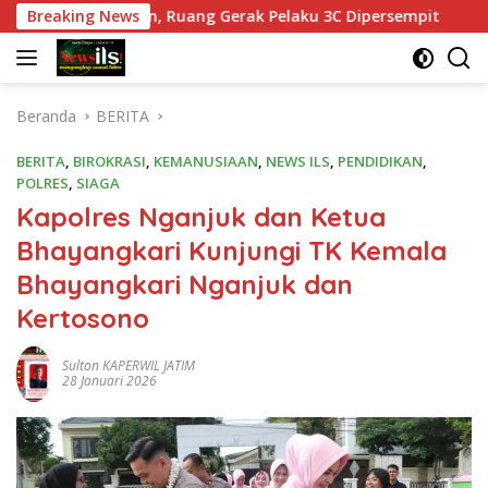
Langsung
gawasan, Ruang Gerak Pelaku 3C Dipersempit
Breaking News
Polres Pa
ke
konten
Beranda
BERITA
BERITA
,
BIROKRASI
,
KEMANUSIAAN
,
NEWS ILS
,
PENDIDIKAN
,
POLRES
,
SIAGA
Kapolres Nganjuk dan Ketua
Bhayangkari Kunjungi TK Kemala
Bhayangkari Nganjuk dan
Kertosono
Sulton KAPERWIL JATIM
28 Januari 2026