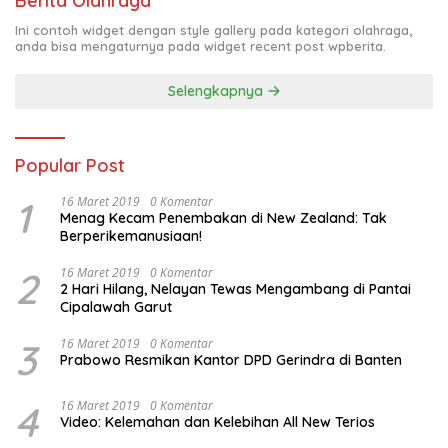
Berita Olahraga
Ini contoh widget dengan style gallery pada kategori olahraga,
anda bisa mengaturnya pada widget recent post wpberita.
Selengkapnya
Popular Post
1
16 Maret 2019
0 Komentar
Menag Kecam Penembakan di New Zealand: Tak
Berperikemanusiaan!
2
16 Maret 2019
0 Komentar
2 Hari Hilang, Nelayan Tewas Mengambang di Pantai
Cipalawah Garut
3
16 Maret 2019
0 Komentar
Prabowo Resmikan Kantor DPD Gerindra di Banten
4
16 Maret 2019
0 Komentar
Video: Kelemahan dan Kelebihan All New Terios