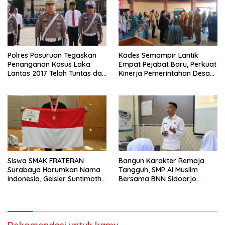
Polres Pasuruan Tegaskan
Kades Semampir Lantik
Penanganan Kasus Laka
Empat Pejabat Baru, Perkuat
Lantas 2017 Telah Tuntas dan
Kinerja Pemerintahan Desa
Berkekuatan Hukum Tetap
Melalui Penyegaran
Organisasi
Siswa SMAK FRATERAN
Bangun Karakter Remaja
Surabaya Harumkan Nama
Tangguh, SMP Al Muslim
Indonesia, Geisler Suntimothy
Bersama BNN Sidoarjo
Torehkan Prestasi di Ajang
Ajarkan Berani Berkata
Matematika Internasional
“Tidak”