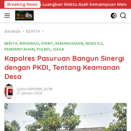
Langsung
wan Tetap Luangkan Waktu Asah Kemampuan Menembak
Breaking News
ke
konten
Beranda
BERITA
BERITA
,
BIROKRASI
,
EVENT
,
KEMANUSIAAN
,
NEWS ILS
,
PEMERINTAHAN
,
POLRES
,
SIAGA
Kapolres Pasuruan Bangun Sinergi
dengan PKDI, Tentang Keamanan
Desa
Sulton KAPERWIL JATIM
21 Januari 2026