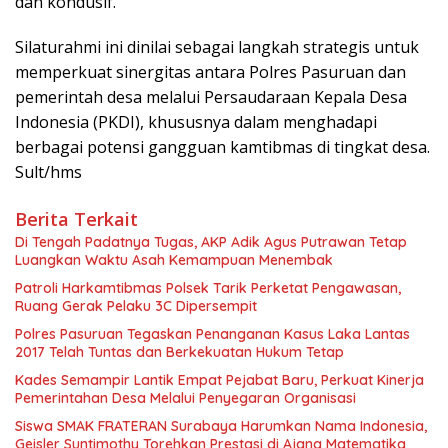
dan kondusif.
Silaturahmi ini dinilai sebagai langkah strategis untuk
memperkuat sinergitas antara Polres Pasuruan dan
pemerintah desa melalui Persaudaraan Kepala Desa
Indonesia (PKDI), khususnya dalam menghadapi
berbagai potensi gangguan kamtibmas di tingkat desa.
Sult/hms
Berita Terkait
Di Tengah Padatnya Tugas, AKP Adik Agus Putrawan Tetap
Luangkan Waktu Asah Kemampuan Menembak
Patroli Harkamtibmas Polsek Tarik Perketat Pengawasan,
Ruang Gerak Pelaku 3C Dipersempit
Polres Pasuruan Tegaskan Penanganan Kasus Laka Lantas
2017 Telah Tuntas dan Berkekuatan Hukum Tetap
Kades Semampir Lantik Empat Pejabat Baru, Perkuat Kinerja
Pemerintahan Desa Melalui Penyegaran Organisasi
Siswa SMAK FRATERAN Surabaya Harumkan Nama Indonesia,
Geisler Suntimothy Torehkan Prestasi di Ajang Matematika