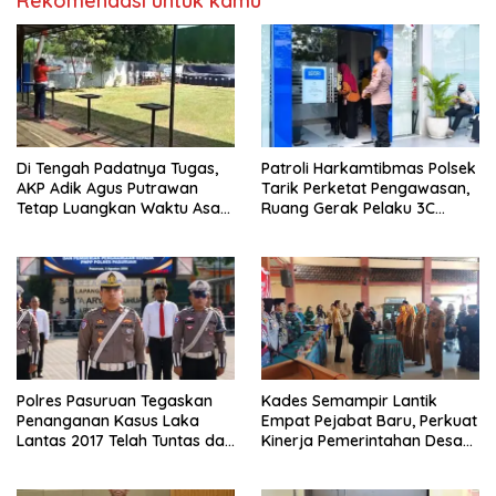
Rekomendasi untuk kamu
Di Tengah Padatnya Tugas,
Patroli Harkamtibmas Polsek
AKP Adik Agus Putrawan
Tarik Perketat Pengawasan,
Tetap Luangkan Waktu Asah
Ruang Gerak Pelaku 3C
Kemampuan Menembak
Dipersempit
Polres Pasuruan Tegaskan
Kades Semampir Lantik
Penanganan Kasus Laka
Empat Pejabat Baru, Perkuat
Lantas 2017 Telah Tuntas dan
Kinerja Pemerintahan Desa
Berkekuatan Hukum Tetap
Melalui Penyegaran
Organisasi