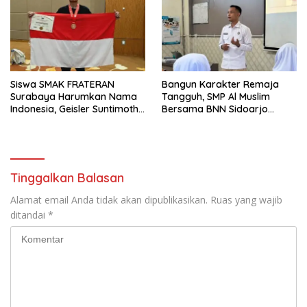
Siswa SMAK FRATERAN
Bangun Karakter Remaja
Surabaya Harumkan Nama
Tangguh, SMP Al Muslim
Indonesia, Geisler Suntimothy
Bersama BNN Sidoarjo
Torehkan Prestasi di Ajang
Ajarkan Berani Berkata
Matematika Internasional
“Tidak”
Tinggalkan Balasan
Alamat email Anda tidak akan dipublikasikan.
Ruas yang wajib
ditandai
*