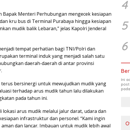
4
an Bapak Menteri Perhubungan mengecek kesiapan
5
dan kru bus di Terminal Purabaya hingga kesiapan
an mudik balik Lebaran,” jelas Kapolri Jenderal
6
njadi tempat perhatian bagi TNI/Polri dan
pakan terminal induk yang menjadi salah satu
hubungkan daerah-daerah di antar provinsi
.
Ber
Ini 
it terus bersinergi untuk mewujudkan mudik yang
post
pada
uasi terhadap arus mudik tahun lalu dilakukan
katan pada tahun ini.
 lokasi arus mudik melalui jalur darat, udara dan
esiapan infrastruktur dan personel. “Kami ingin
O
 aman dan lancar. Imbauan untuk mudik lebih awal