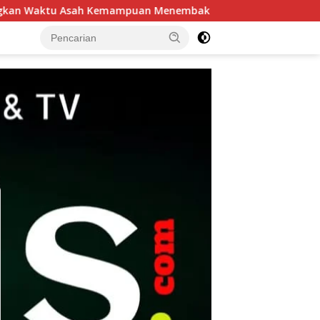
an Menembak
Patroli Harkamtibmas Polsek Tarik Perket