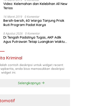
Video: Kelemahan dan Kelebihan All New
Terios
16 Maret 2019
0 Komentar
Bersih-bersih, 60 Warga Tanjung Priok
Ikuti Program Padat Karya
8 Agustus 2026
0 Komentar
Di Tengah Padatnya Tugas, AKP Adik
Agus Putrawan Tetap Luangkan Waktu
Asah Kemampuan Menembak
ita Kriminal
adalah contoh deskripsi untuk widget recent
 wpberita, anda bisa memasukkan deskripsi
 widget ini.
Selengkapnya
tomotif