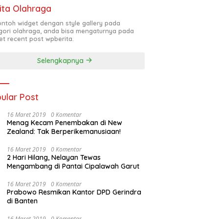
ita Olahraga
contoh widget dengan style gallery pada
gori olahraga, anda bisa mengaturnya pada
et recent post wpberita.
Selengkapnya
ular Post
16 Maret 2019
0 Komentar
Menag Kecam Penembakan di New
Zealand: Tak Berperikemanusiaan!
16 Maret 2019
0 Komentar
2 Hari Hilang, Nelayan Tewas
Mengambang di Pantai Cipalawah Garut
16 Maret 2019
0 Komentar
Prabowo Resmikan Kantor DPD Gerindra
di Banten
16 Maret 2019
0 Komentar