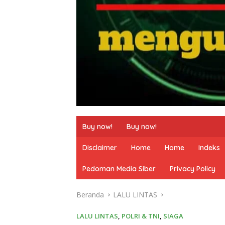
Buy now!
Buy now!
Disclaimer
Home
Home
Indeks
Pedoman Media Siber
Privacy Policy
Beranda
LALU LINTAS
LALU LINTAS
,
POLRI & TNI
,
SIAGA