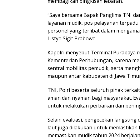
membagikan bingkisan lebaran.
“Saya bersama Bapak Panglima TNI d
layanan mudik, pos pelayanan terpadu 
personel yang terlibat dalam mengamank
Listyo Sigit Prabowo.
Kapolri menyebut Terminal Purabaya me
Kementerian Perhubungan, karena meru
sentral mobilitas pemudik, serta meng
maupun antar kabupaten di Jawa Timur
TNI, Polri beserta seluruh pihak terka
aman dan nyaman bagi masyarakat. Eval
untuk melakukan perbaikan dan pening
Selain evaluasi, pengecekan langsung di
laut juga dilakukan untuk memastikan k
memastikan mudik tahun 2024 berjalan