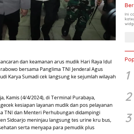
Ber
Ini 
kate
widg
Pop
lancaran dan keamanan arus mudik Hari Raya Idul
git Prabowo bersama Panglima TNI Jenderal Agus
1
di Karya Sumadi cek langsung ke sejumlah wilayah
2
a, Kamis (4/4/2024), di Terminal Purabaya,
ngecek kesiapan layanan mudik dan pos pelayanan
glima TNI dan Menteri Perhubungan didampingi
3
en Sidoarjo meninjau langsung tes urine kru bus,
esehatan serta menyapa para pemudik plus