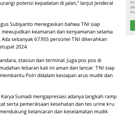
In
angi potensi kepadatan di jalan,” lanjut Jenderal
de
mu
 Agus Subiyanto menegaskan bahwa TNI siap
k mewujudkan keamanan dan kenyamanan selama
. Ada sebanyak 67.955 personel TNI dikerahkan
tupat 2024.
andara, stasiun dan terminal. Juga pos pos di
dahan lebaran kali ini aman dan lancar. TNI siap
 membantu Polri didalam kesiapan arus mudik dan
Karya Sumadi mengapresiasi adanya langkah ramp
at serta pemeriksaan kesehatan dan tes urine kru
na mendukung kelancaran dan keselamatan mudik