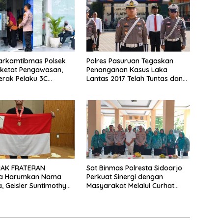
Harkamtibmas Polsek
Polres Pasuruan Tegaskan
rketat Pengawasan,
Penanganan Kasus Laka
rak Pelaku 3C
Lantas 2017 Telah Tuntas dan
pit
Berkekuatan Hukum Tetap
MAK FRATERAN
Sat Binmas Polresta Sidoarjo
a Harumkan Nama
Perkuat Sinergi dengan
a, Geisler Suntimothy
Masyarakat Melalui Curhat
 Prestasi di Ajang
Kamtibmas
ka Internasional