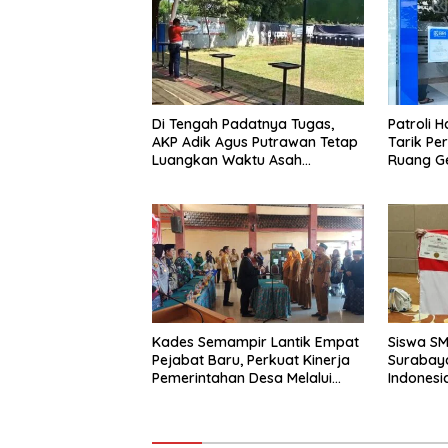
Di Tengah Padatnya Tugas,
Patroli 
AKP Adik Agus Putrawan Tetap
Tarik Pe
Luangkan Waktu Asah
Ruang Ge
Kemampuan Menembak
Dipersem
Kades Semampir Lantik Empat
Siswa S
Pejabat Baru, Perkuat Kinerja
Surabay
Pemerintahan Desa Melalui
Indonesi
Penyegaran Organisasi
Torehkan
Matemati