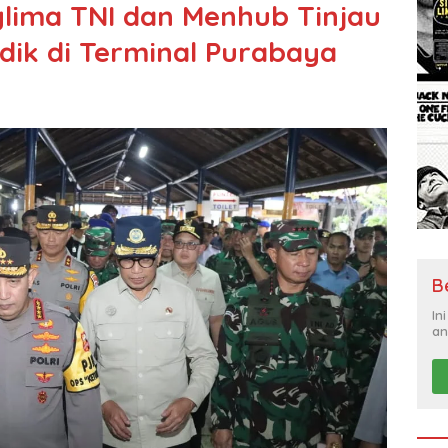
lima TNI dan Menhub Tinjau
ik di Terminal Purabaya
B
In
an