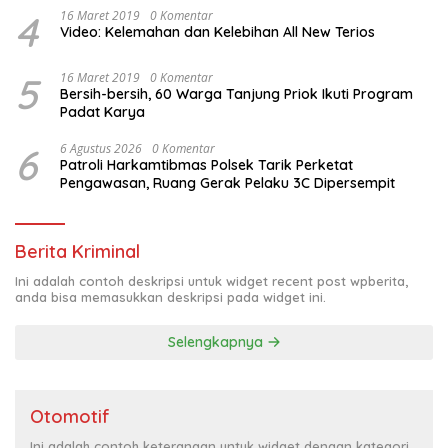
4
16 Maret 2019
0 Komentar
Video: Kelemahan dan Kelebihan All New Terios
5
16 Maret 2019
0 Komentar
Bersih-bersih, 60 Warga Tanjung Priok Ikuti Program
Padat Karya
6
6 Agustus 2026
0 Komentar
Patroli Harkamtibmas Polsek Tarik Perketat
Pengawasan, Ruang Gerak Pelaku 3C Dipersempit
Berita Kriminal
Ini adalah contoh deskripsi untuk widget recent post wpberita,
anda bisa memasukkan deskripsi pada widget ini.
Selengkapnya
Otomotif
Ini adalah contoh keterangan untuk widget dengan kategori