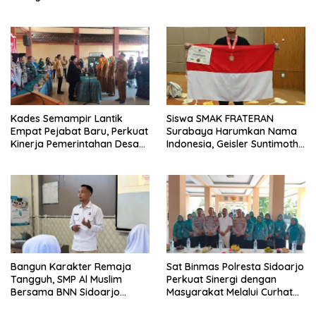
Dipersempit
Berkekuatan Hukum Tetap
Kades Semampir Lantik
Siswa SMAK FRATERAN
Empat Pejabat Baru, Perkuat
Surabaya Harumkan Nama
Kinerja Pemerintahan Desa
Indonesia, Geisler Suntimothy
Melalui Penyegaran
Torehkan Prestasi di Ajang
Organisasi
Matematika Internasional
Bangun Karakter Remaja
Sat Binmas Polresta Sidoarjo
Tangguh, SMP Al Muslim
Perkuat Sinergi dengan
Bersama BNN Sidoarjo
Masyarakat Melalui Curhat
Ajarkan Berani Berkata
Kamtibmas