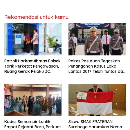
“Tidak”
Rekomendasi untuk kamu
Patroli Harkamtibmas Polsek
Polres Pasuruan Tegaskan
Tarik Perketat Pengawasan,
Penanganan Kasus Laka
Ruang Gerak Pelaku 3C
Lantas 2017 Telah Tuntas dan
Dipersempit
Berkekuatan Hukum Tetap
Kades Semampir Lantik
Siswa SMAK FRATERAN
Empat Pejabat Baru, Perkuat
Surabaya Harumkan Nama