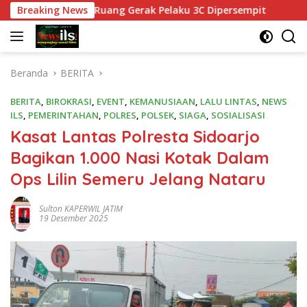
Langsung
awasan, Ruang Gerak Pelaku 3C Dipersempit
Breaking News
Polres Pa
ke
konten
Beranda
BERITA
BERITA
,
BIROKRASI
,
EVENT
,
KEMANUSIAAN
,
LALU LINTAS
,
NEWS
ILS
,
PEMERINTAHAN
,
POLRES
,
POLSEK
,
SIAGA
,
SOSIALISASI
Kasat Lantas Polresta Sidoarjo
Bagikan 1.000 Nasi Kotak Dalam
Ops Lilin Semeru Jelang Nataru
Sulton KAPERWIL JATIM
19 Desember 2025