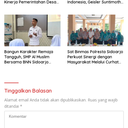
Kinerja Pemerintahan Desa
Indonesia, Geisler Suntimothy
Melalui Penyegaran
Torehkan Prestasi di Ajang
Organisasi
Matematika Internasional
Bangun Karakter Remaja
Sat Binmas Polresta Sidoarjo
Tangguh, SMP Al Muslim
Perkuat Sinergi dengan
Bersama BNN Sidoarjo
Masyarakat Melalui Curhat
Ajarkan Berani Berkata
Kamtibmas
“Tidak”
Tinggalkan Balasan
Alamat email Anda tidak akan dipublikasikan.
Ruas yang wajib
ditandai
*