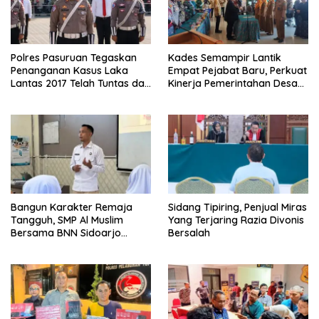
Polres Pasuruan Tegaskan
Kades Semampir Lantik
Penanganan Kasus Laka
Empat Pejabat Baru, Perkuat
Lantas 2017 Telah Tuntas dan
Kinerja Pemerintahan Desa
Berkekuatan Hukum Tetap
Melalui Penyegaran
Organisasi
Bangun Karakter Remaja
Sidang Tipiring, Penjual Miras
Tangguh, SMP Al Muslim
Yang Terjaring Razia Divonis
Bersama BNN Sidoarjo
Bersalah
Ajarkan Berani Berkata
“Tidak”