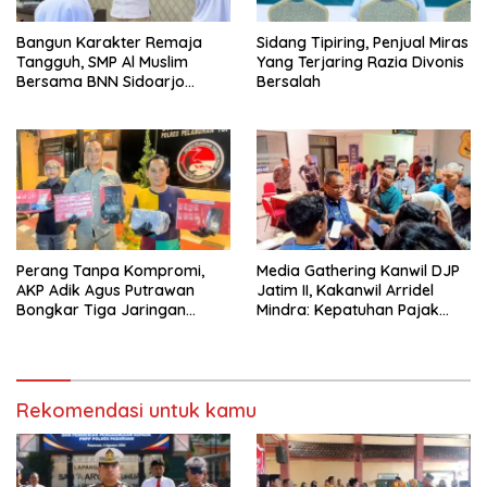
Bangun Karakter Remaja
Sidang Tipiring, Penjual Miras
Tangguh, SMP Al Muslim
Yang Terjaring Razia Divonis
Bersama BNN Sidoarjo
Bersalah
Ajarkan Berani Berkata
“Tidak”
Perang Tanpa Kompromi,
Media Gathering Kanwil DJP
AKP Adik Agus Putrawan
Jatim II, Kakanwil Arridel
Bongkar Tiga Jaringan
Mindra: Kepatuhan Pajak
Pengedar Narkoba dalam
Meningkat Berkat Peran
Dua Pekan
Media
Rekomendasi untuk kamu