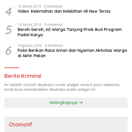
4
16 Maret 2019
0 Komentar
Video: Kelemahan dan Kelebihan All New Terios
5
16 Maret 2019
0 Komentar
Bersih-bersih, 60 Warga Tanjung Priok Ikuti Program
Padat Karya
6
9 Agustus 2026
0 Komentar
Polisi Berikan Rasa Aman dan Nyaman Aktivitas Warga
di Akhir Pekan
Berita Kriminal
Ini adalah contoh deskripsi untuk widget recent post wpberita,
anda bisa memasukkan deskripsi pada widget ini.
Selengkapnya
Otomotif