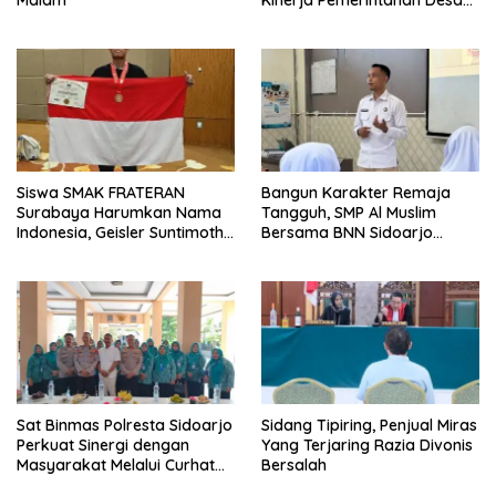
Malam
Kinerja Pemerintahan Desa
Melalui Penyegaran
Organisasi
Siswa SMAK FRATERAN
Bangun Karakter Remaja
Surabaya Harumkan Nama
Tangguh, SMP Al Muslim
Indonesia, Geisler Suntimothy
Bersama BNN Sidoarjo
Torehkan Prestasi di Ajang
Ajarkan Berani Berkata
Matematika Internasional
“Tidak”
Sat Binmas Polresta Sidoarjo
Sidang Tipiring, Penjual Miras
Perkuat Sinergi dengan
Yang Terjaring Razia Divonis
Masyarakat Melalui Curhat
Bersalah
Kamtibmas