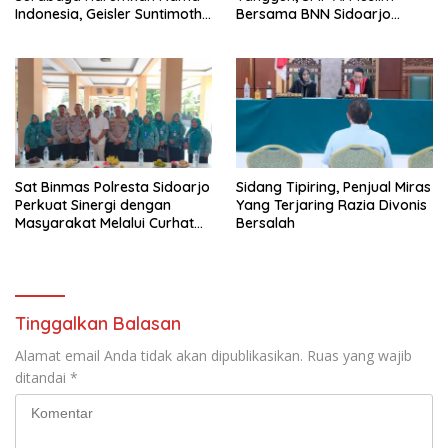
Indonesia, Geisler Suntimothy
Bersama BNN Sidoarjo
Torehkan Prestasi di Ajang
Ajarkan Berani Berkata
Matematika Internasional
“Tidak”
Sat Binmas Polresta Sidoarjo
Sidang Tipiring, Penjual Miras
Perkuat Sinergi dengan
Yang Terjaring Razia Divonis
Masyarakat Melalui Curhat
Bersalah
Kamtibmas
Tinggalkan Balasan
Alamat email Anda tidak akan dipublikasikan.
Ruas yang wajib
ditandai
*