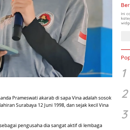
Ber
Ini 
kate
widg
Pop
1
2
Vinanda Prameswati akarab di sapa Vina adalah sosok
ahiran Surabaya 12 Juni 1998, dan sejak kecil Vina
3
sebagai pengusaha dia sangat aktif di lembaga