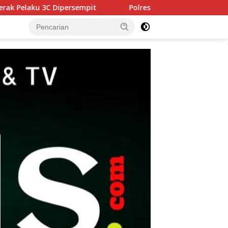
Polres Pasuruan Tegaskan Penanganan Kasus Laka Lantas