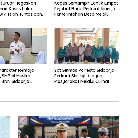
asuruan Tegaskan
Kades Semampir Lantik Empat
nan Kasus Laka
Pejabat Baru, Perkuat Kinerja
017 Telah Tuntas dan
Pemerintahan Desa Melalui
atan Hukum Tetap
Penyegaran Organisasi
Karakter Remaja
Sat Binmas Polresta Sidoarjo
 SMP Al Muslim
Perkuat Sinergi dengan
 BNN Sidoarjo
Masyarakat Melalui Curhat
Berani Berkata
Kamtibmas