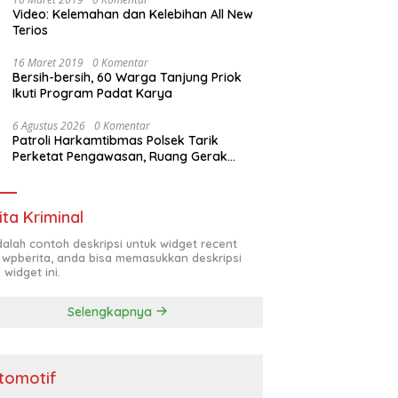
Video: Kelemahan dan Kelebihan All New
Terios
16 Maret 2019
0 Komentar
Bersih-bersih, 60 Warga Tanjung Priok
Ikuti Program Padat Karya
6 Agustus 2026
0 Komentar
Patroli Harkamtibmas Polsek Tarik
Perketat Pengawasan, Ruang Gerak
Pelaku 3C Dipersempit
ita Kriminal
adalah contoh deskripsi untuk widget recent
 wpberita, anda bisa memasukkan deskripsi
 widget ini.
Selengkapnya
tomotif