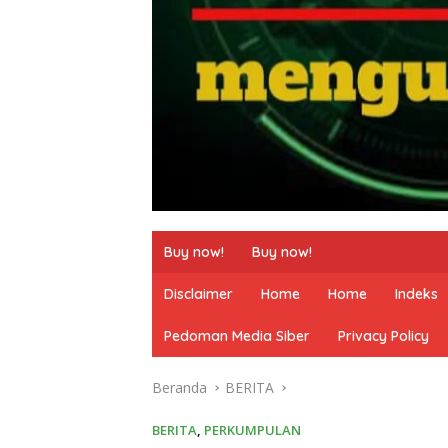
Buy now!
Buy now!
Disclaimer
Home
Home
Indeks
Pedoman Media Siber
Privacy Policy
Beranda
BERITA
BERITA
,
PERKUMPULAN