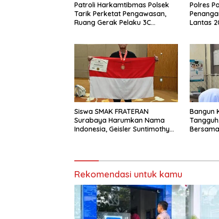
Patroli Harkamtibmas Polsek
Polres P
Tarik Perketat Pengawasan,
Penanga
Ruang Gerak Pelaku 3C
Lantas 2
Dipersempit
Berkeku
Siswa SMAK FRATERAN
Bangun 
Surabaya Harumkan Nama
Tangguh,
Indonesia, Geisler Suntimothy
Bersama
Torehkan Prestasi di Ajang
Ajarkan 
Matematika Internasional
“Tidak”
Rekomendasi untuk kamu