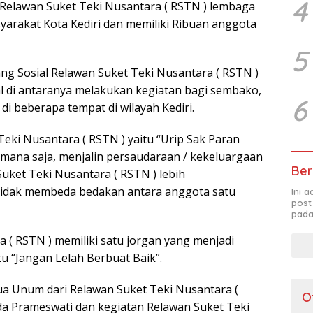
4
n Relawan Suket Teki Nusantara ( RSTN ) lembaga
syarakat Kota Kediri dan memiliki Ribuan anggota
5
ng Sosial Relawan Suket Teki Nusantara ( RSTN )
l di antaranya melakukan kegiatan bagi sembako,
6
i beberapa tempat di wilayah Kediri.
eki Nusantara ( RSTN ) yaitu “Urip Sak Paran
imana saja, menjalin persaudaraan / kekeluargaan
Ber
uket Teki Nusantara ( RSTN ) lebih
idak membeda bedakan antara anggota satu
Ini 
post
pada
a ( RSTN ) memiliki satu jorgan yang menjadi
u “Jangan Lelah Berbuat Baik”.
a Unum dari Relawan Suket Teki Nusantara (
O
nda Prameswati dan kegiatan Relawan Suket Teki