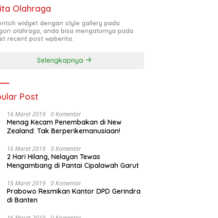
ita Olahraga
contoh widget dengan style gallery pada
gori olahraga, anda bisa mengaturnya pada
et recent post wpberita.
Selengkapnya
ular Post
16 Maret 2019
0 Komentar
Menag Kecam Penembakan di New
Zealand: Tak Berperikemanusiaan!
16 Maret 2019
0 Komentar
2 Hari Hilang, Nelayan Tewas
Mengambang di Pantai Cipalawah Garut
16 Maret 2019
0 Komentar
Prabowo Resmikan Kantor DPD Gerindra
di Banten
16 Maret 2019
0 Komentar