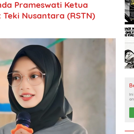
nda Prameswati Ketua
 Teki Nusantara (RSTN)
B
In
an