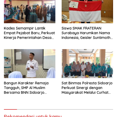
Kades Semampir Lantik
Siswa SMAK FRATERAN
Empat Pejabat Baru, Perkuat
Surabaya Harumkan Nama
Kinerja Pemerintahan Desa
Indonesia, Geisler Suntimothy
Melalui Penyegaran
Torehkan Prestasi di Ajang
Organisasi
Matematika Internasional
Bangun Karakter Remaja
Sat Binmas Polresta Sidoarjo
Tangguh, SMP Al Muslim
Perkuat Sinergi dengan
Bersama BNN Sidoarjo
Masyarakat Melalui Curhat
Ajarkan Berani Berkata
Kamtibmas
“Tidak”
Rekomendasi untuk kamu