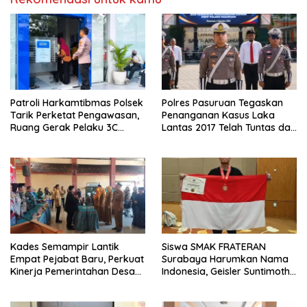
Patroli Harkamtibmas Polsek
Polres Pasuruan Tegaskan
Tarik Perketat Pengawasan,
Penanganan Kasus Laka
Ruang Gerak Pelaku 3C
Lantas 2017 Telah Tuntas dan
Dipersempit
Berkekuatan Hukum Tetap
Kades Semampir Lantik
Siswa SMAK FRATERAN
Empat Pejabat Baru, Perkuat
Surabaya Harumkan Nama
Kinerja Pemerintahan Desa
Indonesia, Geisler Suntimothy
Melalui Penyegaran
Torehkan Prestasi di Ajang
Organisasi
Matematika Internasional