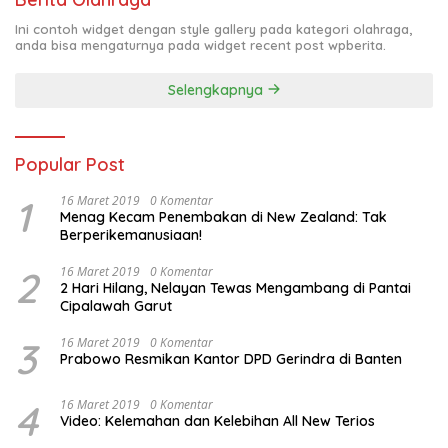
Ini contoh widget dengan style gallery pada kategori olahraga,
anda bisa mengaturnya pada widget recent post wpberita.
Selengkapnya
Popular Post
1
16 Maret 2019
0 Komentar
Menag Kecam Penembakan di New Zealand: Tak
Berperikemanusiaan!
2
16 Maret 2019
0 Komentar
2 Hari Hilang, Nelayan Tewas Mengambang di Pantai
Cipalawah Garut
3
16 Maret 2019
0 Komentar
Prabowo Resmikan Kantor DPD Gerindra di Banten
4
16 Maret 2019
0 Komentar
Video: Kelemahan dan Kelebihan All New Terios