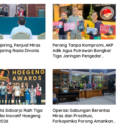
piring, Penjual Miras
Perang Tanpa Kompromi, AKP
jaring Razia Divonis
Adik Agus Putrawan Bongkar
Tiga Jaringan Pengedar
Narkoba dalam Dua Pekan
ta Sidoarjo Raih Tiga
Operasi Gabungan Berantas
lisi Inovatif Hoegeng
Miras dan Prostitusi,
2026
Forkopimka Porong Amankan
Belasan Botol Minuman Keras