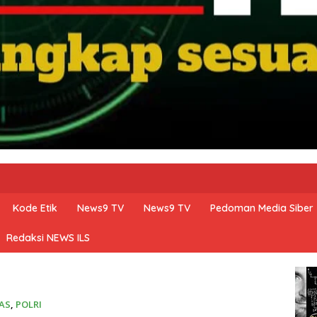
Kode Etik
News9 TV
News9 TV
Pedoman Media Siber
Redaksi NEWS ILS
AS
,
POLRI