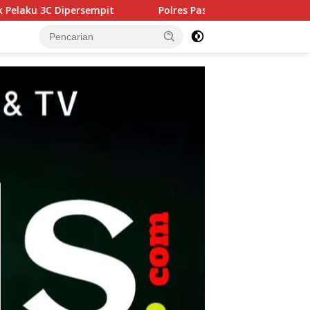
Polres Pasuruan Tegaskan Penanganan Kasus Laka Lantas 