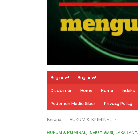
Buy now!
Buy now!
Disclaimer
Home
Home
Indeks
Pedoman Media Siber
Privacy Policy
Beranda
HUKUM & KRIMINAL
HUKUM & KRIMINAL
,
INVESTIGASI
,
LAKA LANT