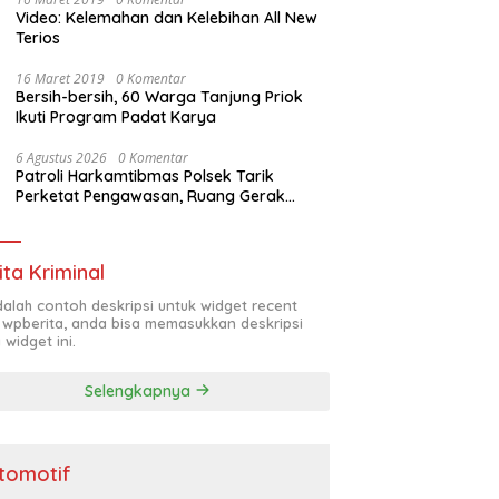
Video: Kelemahan dan Kelebihan All New
Terios
16 Maret 2019
0 Komentar
Bersih-bersih, 60 Warga Tanjung Priok
Ikuti Program Padat Karya
6 Agustus 2026
0 Komentar
Patroli Harkamtibmas Polsek Tarik
Perketat Pengawasan, Ruang Gerak
Pelaku 3C Dipersempit
ita Kriminal
adalah contoh deskripsi untuk widget recent
 wpberita, anda bisa memasukkan deskripsi
 widget ini.
Selengkapnya
tomotif