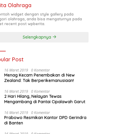
ita Olahraga
contoh widget dengan style gallery pada
gori olahraga, anda bisa mengaturnya pada
et recent post wpberita.
Selengkapnya
ular Post
16 Maret 2019
0 Komentar
Menag Kecam Penembakan di New
Zealand: Tak Berperikemanusiaan!
16 Maret 2019
0 Komentar
2 Hari Hilang, Nelayan Tewas
Mengambang di Pantai Cipalawah Garut
16 Maret 2019
0 Komentar
Prabowo Resmikan Kantor DPD Gerindra
di Banten
16 Maret 2019
0 Komentar