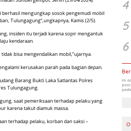
matan Sumbergempol, Senin (29/04/2024).
4
ami berhasil mengungkap sosok pengemudi mobil
ban, Tulungagung”,ungkapnya, Kamis (2/5).
5
g, insiden itu terjadi karena sopir mengantuk
aju kendaraan.
6
idak bisa mengendalikan mobil,”ujarnya.
 mengalami kerusakan parah pada bagian depan.
Ber
Gudang Barang Bukti Laka Satlantas Polres
Ini 
post
res Tulungagung.
pada
agung, saat pemeriksaan terhadap pelaku yang
ur karena takut diamuk massa.
aan terhadap pelaku, korban dan saksi –
O