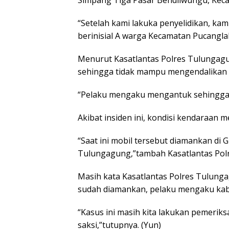
Simpang Tiga Pasar Bendilwungu, Keca
“Setelah kami lakuka penyelidikan, k
berinisial A warga Kecamatan Pucangla
Menurut Kasatlantas Polres Tulungagun
sehingga tidak mampu mengendalikan l
“Pelaku mengaku mengantuk sehingga t
Akibat insiden ini, kondisi kendaraan
“Saat ini mobil tersebut diamankan di 
Tulungagung,”tambah Kasatlantas Pol
Masih kata Kasatlantas Polres Tulung
sudah diamankan, pelaku mengaku kab
“Kasus ini masih kita lakukan pemeriks
saksi,”tutupnya. (Yun)