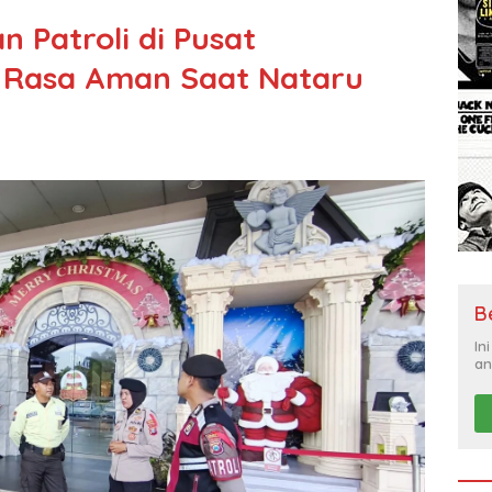
an Patroli di Pusat
n Rasa Aman Saat Nataru
B
In
an