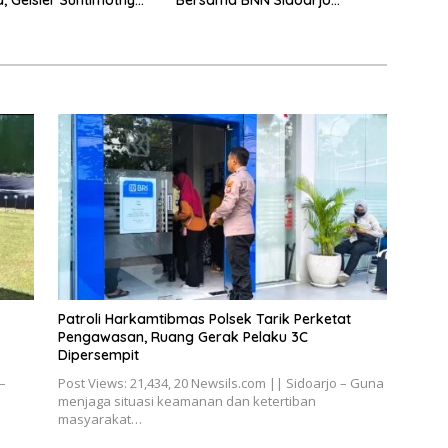
a, Geisler Suntimothy
Bersama BNN Sidoarjo
 Prestasi di Ajang
Ajarkan Berani Berkata
ka Internasional
“Tidak”
Patroli Harkamtibmas Polsek Tarik Perketat
Pengawasan, Ruang Gerak Pelaku 3C
Dipersempit
–
Post Views: 21,434, 20 Newsils.com || Sidoarjo – Guna
menjaga situasi keamanan dan ketertiban
masyarakat…