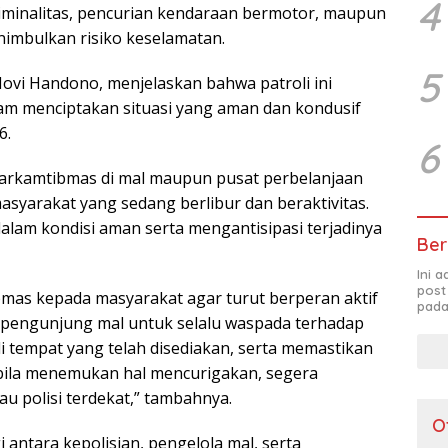
4
iminalitas, pencurian kendaraan bermotor, maupun
imbulkan risiko keselamatan.
5
Novi Handono, menjelaskan bahwa patroli ini
lam menciptakan situasi yang aman dan kondusif
6.
6
Harkamtibmas di mal maupun pusat perbelanjaan
yarakat yang sedang berlibur dan beraktivitas.
alam kondisi aman serta mengantisipasi terjadinya
Ber
Ini 
post
as kepada masyarakat agar turut berperan aktif
pada
pengunjung mal untuk selalu waspada terhadap
 tempat yang telah disediakan, serta memastikan
abila menemukan hal mencurigakan, segera
 polisi terdekat,” tambahnya.
O
 antara kepolisian, pengelola mal, serta