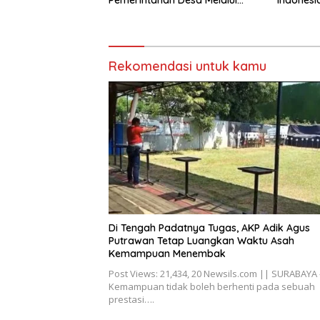
Pemerintahan Desa Melalui
Indonesi
Penyegaran Organisasi
Torehkan
Matemati
Rekomendasi untuk kamu
Di Tengah Padatnya Tugas, AKP Adik Agus
Putrawan Tetap Luangkan Waktu Asah
Kemampuan Menembak
Post Views: 21,434, 20 Newsils.com || SURABAYA 
Kemampuan tidak boleh berhenti pada sebuah
prestasi….