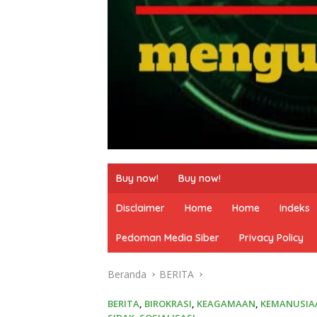
Buy now!
Buy now!
Disclaimer
Home
Home
Indeks
Pedoman Media Siber
Privacy Policy
Beranda
BERITA
BERITA
,
BIROKRASI
,
KEAGAMAAN
,
KEMANUSIA