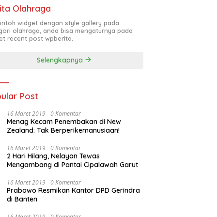
ita Olahraga
contoh widget dengan style gallery pada
gori olahraga, anda bisa mengaturnya pada
et recent post wpberita.
Selengkapnya
ular Post
16 Maret 2019
0 Komentar
Menag Kecam Penembakan di New
Zealand: Tak Berperikemanusiaan!
16 Maret 2019
0 Komentar
2 Hari Hilang, Nelayan Tewas
Mengambang di Pantai Cipalawah Garut
16 Maret 2019
0 Komentar
Prabowo Resmikan Kantor DPD Gerindra
di Banten
16 Maret 2019
0 Komentar