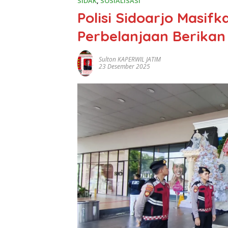
SIDAK
,
SOSIALISASI
Polisi Sidoarjo Masifk
Perbelanjaan Berika
Sulton KAPERWIL JATIM
23 Desember 2025