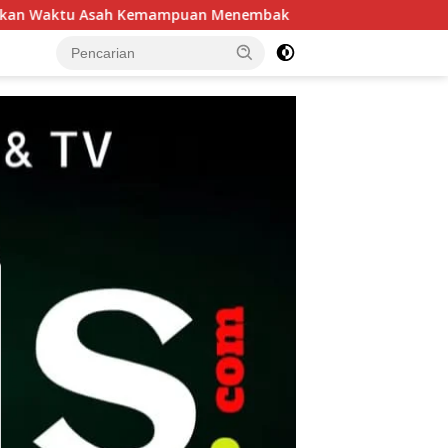
n Menembak
Patroli Harkamtibmas Polsek Tarik Perket