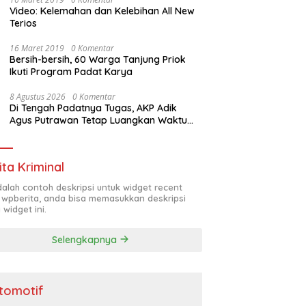
Video: Kelemahan dan Kelebihan All New
Terios
16 Maret 2019
0 Komentar
Bersih-bersih, 60 Warga Tanjung Priok
Ikuti Program Padat Karya
8 Agustus 2026
0 Komentar
Di Tengah Padatnya Tugas, AKP Adik
Agus Putrawan Tetap Luangkan Waktu
Asah Kemampuan Menembak
ita Kriminal
adalah contoh deskripsi untuk widget recent
 wpberita, anda bisa memasukkan deskripsi
 widget ini.
Selengkapnya
tomotif