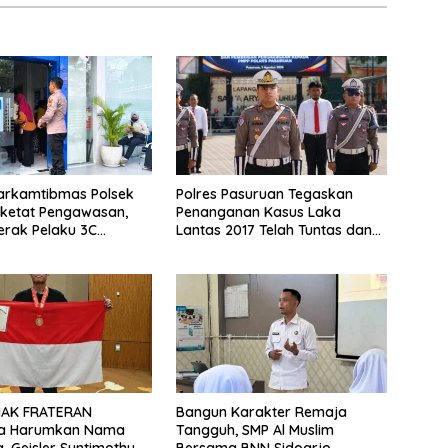
Harkamtibmas Polsek
Polres Pasuruan Tegaskan
rketat Pengawasan,
Penanganan Kasus Laka
rak Pelaku 3C
Lantas 2017 Telah Tuntas dan
pit
Berkekuatan Hukum Tetap
MAK FRATERAN
Bangun Karakter Remaja
a Harumkan Nama
Tangguh, SMP Al Muslim