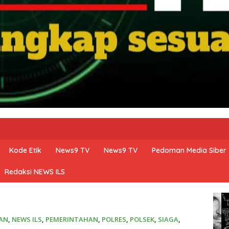
Kode Etik
News9 TV
News9 TV
Pedoman Media Siber
Redaksi NEWS ILS
AN
,
NEWS ILS
,
PEMERINTAHAN
,
POLRES
,
POLSEK
,
SIAGA
,