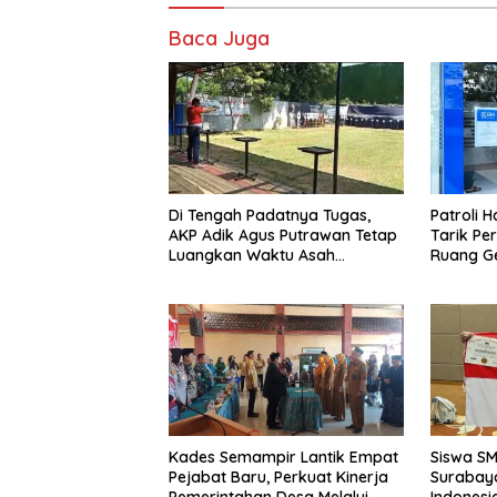
Baca Juga
Di Tengah Padatnya Tugas,
Patroli 
AKP Adik Agus Putrawan Tetap
Tarik Pe
Luangkan Waktu Asah
Ruang Ge
Kemampuan Menembak
Dipersem
Kades Semampir Lantik Empat
Siswa S
Pejabat Baru, Perkuat Kinerja
Surabay