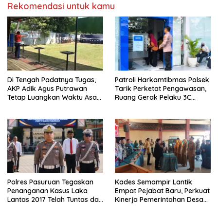
Rekomendasi untuk kamu
Di Tengah Padatnya Tugas,
Patroli Harkamtibmas Polsek
AKP Adik Agus Putrawan
Tarik Perketat Pengawasan,
Tetap Luangkan Waktu Asah
Ruang Gerak Pelaku 3C
Kemampuan Menembak
Dipersempit
Polres Pasuruan Tegaskan
Kades Semampir Lantik
Penanganan Kasus Laka
Empat Pejabat Baru, Perkuat
Lantas 2017 Telah Tuntas dan
Kinerja Pemerintahan Desa
Berkekuatan Hukum Tetap
Melalui Penyegaran
Organisasi