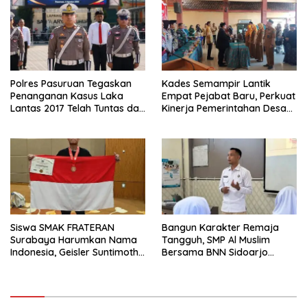
Polres Pasuruan Tegaskan
Kades Semampir Lantik
Penanganan Kasus Laka
Empat Pejabat Baru, Perkuat
Lantas 2017 Telah Tuntas dan
Kinerja Pemerintahan Desa
Berkekuatan Hukum Tetap
Melalui Penyegaran
Organisasi
Siswa SMAK FRATERAN
Bangun Karakter Remaja
Surabaya Harumkan Nama
Tangguh, SMP Al Muslim
Indonesia, Geisler Suntimothy
Bersama BNN Sidoarjo
Torehkan Prestasi di Ajang
Ajarkan Berani Berkata
Matematika Internasional
“Tidak”