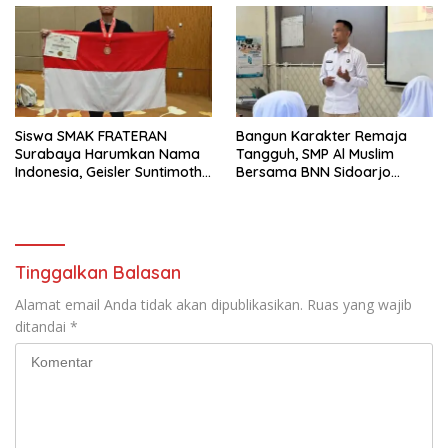
Siswa SMAK FRATERAN
Bangun Karakter Remaja
Surabaya Harumkan Nama
Tangguh, SMP Al Muslim
Indonesia, Geisler Suntimothy
Bersama BNN Sidoarjo
Torehkan Prestasi di Ajang
Ajarkan Berani Berkata
Matematika Internasional
“Tidak”
Tinggalkan Balasan
Alamat email Anda tidak akan dipublikasikan.
Ruas yang wajib
ditandai
*