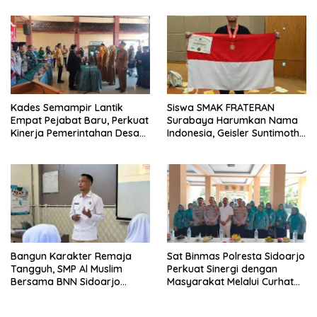
Kades Semampir Lantik
Siswa SMAK FRATERAN
Empat Pejabat Baru, Perkuat
Surabaya Harumkan Nama
Kinerja Pemerintahan Desa
Indonesia, Geisler Suntimothy
Melalui Penyegaran
Torehkan Prestasi di Ajang
Organisasi
Matematika Internasional
Bangun Karakter Remaja
Sat Binmas Polresta Sidoarjo
Tangguh, SMP Al Muslim
Perkuat Sinergi dengan
Bersama BNN Sidoarjo
Masyarakat Melalui Curhat
Ajarkan Berani Berkata
Kamtibmas
“Tidak”