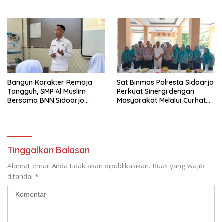
Melalui Penyegaran
Torehkan Prestasi di Ajang
Organisasi
Matematika Internasional
Bangun Karakter Remaja
Sat Binmas Polresta Sidoarjo
Tangguh, SMP Al Muslim
Perkuat Sinergi dengan
Bersama BNN Sidoarjo
Masyarakat Melalui Curhat
Ajarkan Berani Berkata
Kamtibmas
“Tidak”
Tinggalkan Balasan
Alamat email Anda tidak akan dipublikasikan.
Ruas yang wajib
ditandai
*