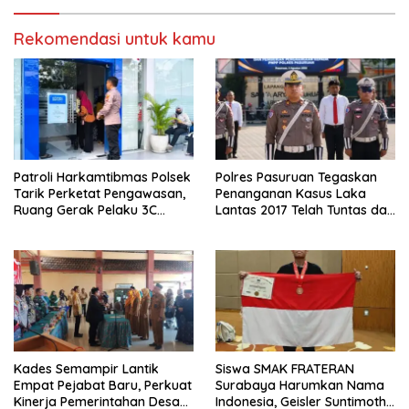
Rekomendasi untuk kamu
Patroli Harkamtibmas Polsek
Polres Pasuruan Tegaskan
Tarik Perketat Pengawasan,
Penanganan Kasus Laka
Ruang Gerak Pelaku 3C
Lantas 2017 Telah Tuntas dan
Dipersempit
Berkekuatan Hukum Tetap
Kades Semampir Lantik
Siswa SMAK FRATERAN
Empat Pejabat Baru, Perkuat
Surabaya Harumkan Nama
Kinerja Pemerintahan Desa
Indonesia, Geisler Suntimothy