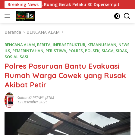
Langsung
gawasan, Ruang Gerak Pelaku 3C Dipersempit
Breaking News
Polres Pa
ke
konten
Beranda
BENCANA ALAM
BENCANA ALAM
,
BERITA
,
INFRASTRUKTUR
,
KEMANUSIAAN
,
NEWS
ILS
,
PEMERINTAHAN
,
PERISTIWA
,
POLRES
,
POLSEK
,
SIAGA
,
SIDAK
,
SOSIALISASI
Polres Pasuruan Bantu Evakuasi
Rumah Warga Cowek yang Rusak
Akibat Petir
Sulton KAPERWIL JATIM
12 Desember 2025