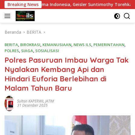
Langsung
an Nama Indonesia, Geisler Suntimothy Torehkan Prestasi di
Breaking News
ke
konten
Beranda
BERITA
BERITA
,
BIROKRASI
,
KEMANUSIAAN
,
NEWS ILS
,
PEMERINTAHAN
,
POLRES
,
SIAGA
,
SOSIALISASI
Polres Pasuruan Imbau Warga Tak
Nyalakan Kembang Api dan
Hindari Euforia Berlebihan di
Malam Tahun Baru
Sulton KAPERWIL JATIM
31 Desember 2025