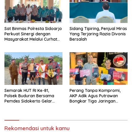
Sat Binmas Polresta Sidoarjo
Sidang Tipiring, Penjual Miras
Perkuat Sinergi dengan
Yang Terjaring Razia Divonis
Masyarakat Melalui Curhat
Bersalah
Kamtibmas
Semarak HUT RI Ke-81,
Perang Tanpa Kompromi,
Polsek Buduran Bersama
AKP Adik Agus Putrawan
Pemdes Sidokerto Gelar
Bongkar Tiga Jaringan
Lomba Layang-Layang
Pengedar Narkoba dalam
Dua Pekan
Rekomendasi untuk kamu