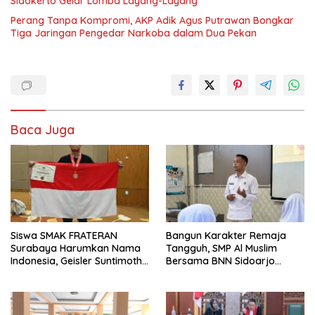
Sidokerto Gelar Lomba Layang-Layang
Perang Tanpa Kompromi, AKP Adik Agus Putrawan Bongkar
Tiga Jaringan Pengedar Narkoba dalam Dua Pekan
Baca Juga
Siswa SMAK FRATERAN
Bangun Karakter Remaja
Surabaya Harumkan Nama
Tangguh, SMP Al Muslim
Indonesia, Geisler Suntimothy
Bersama BNN Sidoarjo
Torehkan Prestasi di Ajang
Ajarkan Berani Berkata
Matematika Internasional
“Tidak”