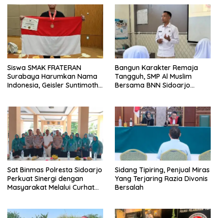
Siswa SMAK FRATERAN
Bangun Karakter Remaja
Surabaya Harumkan Nama
Tangguh, SMP Al Muslim
Indonesia, Geisler Suntimothy
Bersama BNN Sidoarjo
Torehkan Prestasi di Ajang
Ajarkan Berani Berkata
Matematika Internasional
“Tidak”
Sat Binmas Polresta Sidoarjo
Sidang Tipiring, Penjual Miras
Perkuat Sinergi dengan
Yang Terjaring Razia Divonis
Masyarakat Melalui Curhat
Bersalah
Kamtibmas