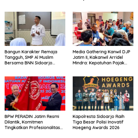
Berkekuatan Hukum Tetap
Melalui Penyegaran
Organisasi
Bangun Karakter Remaja
Media Gathering Kanwil DJP
Tangguh, SMP Al Muslim
Jatim II, Kakanwil Arridel
Bersama BNN Sidoarjo
Mindra: Kepatuhan Pajak
Ajarkan Berani Berkata
Meningkat Berkat Peran
“Tidak”
Media
BPW PERADIN Jatim Resmi
Kapolresta Sidoarjo Raih
Dilantik, Komitmen
Tiga Besar Polisi Inovatif
Tingkatkan Profesionalitas
Hoegeng Awards 2026
dan Integritas Advokat