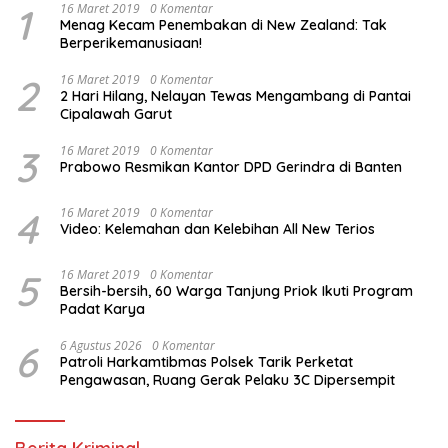
1
16 Maret 2019
0 Komentar
Menag Kecam Penembakan di New Zealand: Tak
Berperikemanusiaan!
2
16 Maret 2019
0 Komentar
2 Hari Hilang, Nelayan Tewas Mengambang di Pantai
Cipalawah Garut
3
16 Maret 2019
0 Komentar
Prabowo Resmikan Kantor DPD Gerindra di Banten
4
16 Maret 2019
0 Komentar
Video: Kelemahan dan Kelebihan All New Terios
5
16 Maret 2019
0 Komentar
Bersih-bersih, 60 Warga Tanjung Priok Ikuti Program
Padat Karya
6
6 Agustus 2026
0 Komentar
Patroli Harkamtibmas Polsek Tarik Perketat
Pengawasan, Ruang Gerak Pelaku 3C Dipersempit