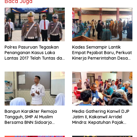
Baca Juga
Polres Pasuruan Tegaskan
Kades Semampir Lantik
Penanganan Kasus Laka
Empat Pejabat Baru, Perkuat
Lantas 2017 Telah Tuntas dan
Kinerja Pemerintahan Desa
Berkekuatan Hukum Tetap
Melalui Penyegaran
Organisasi
Bangun Karakter Remaja
Media Gathering Kanwil DJP
Tangguh, SMP Al Muslim
Jatim II, Kakanwil Arridel
Bersama BNN Sidoarjo
Mindra: Kepatuhan Pajak
Ajarkan Berani Berkata
Meningkat Berkat Peran
“Tidak”
Media