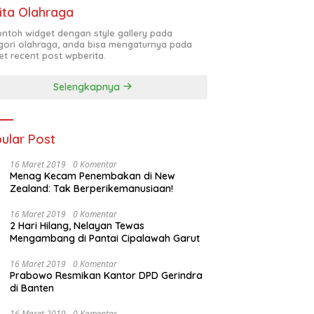
ita Olahraga
contoh widget dengan style gallery pada
gori olahraga, anda bisa mengaturnya pada
et recent post wpberita.
Selengkapnya
ular Post
16 Maret 2019
0 Komentar
Menag Kecam Penembakan di New
Zealand: Tak Berperikemanusiaan!
16 Maret 2019
0 Komentar
2 Hari Hilang, Nelayan Tewas
Mengambang di Pantai Cipalawah Garut
16 Maret 2019
0 Komentar
Prabowo Resmikan Kantor DPD Gerindra
di Banten
16 Maret 2019
0 Komentar