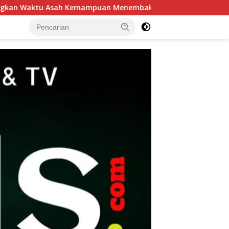
an Menembak
Patroli Harkamtibmas Polsek Tarik Perke