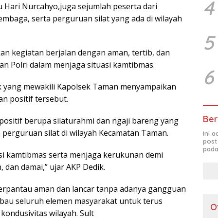
4
 Hari Nurcahyo,juga sejumlah peserta dari
embaga, serta perguruan silat yang ada di wilayah
5
 kegiatan berjalan dengan aman, tertib, dan
an Polri dalam menjaga situasi kamtibmas.
6
k yang mewakili Kapolsek Taman menyampaikan
n positif tersebut.
Ber
positif berupa silaturahmi dan ngaji bareng yang
 perguruan silat di wilayah Kecamatan Taman.
Ini 
post
pada
si kamtibmas serta menjaga kerukunan demi
 dan damai,” ujar AKP Dedik.
 terpantau aman dan lancar tanpa adanya gangguan
au seluruh elemen masyarakat untuk terus
O
ondusivitas wilayah. Sult