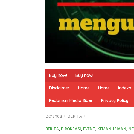
Buy now!
Buy now!
Disclaimer
Home
Home
Indeks
Pedoman Media Siber
Privacy Policy
Beranda
BERITA
BERITA
,
BIROKRASI
,
EVENT
,
KEMANUSIAAN
,
NE