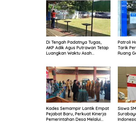
Di Tengah Padatnya Tugas,
Patroli 
AKP Adik Agus Putrawan Tetap
Tarik Pe
Luangkan Waktu Asah
Ruang Ge
Kemampuan Menembak
Dipersem
Kades Semampir Lantik Empat
Siswa S
Pejabat Baru, Perkuat Kinerja
Surabay
Pemerintahan Desa Melalui
Indonesi
Penyegaran Organisasi
Torehkan
Matemati