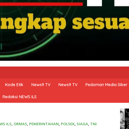
Kode Etik
News9 TV
News9 TV
Pedoman Media Siber
Redaksi NEWS ILS
WS ILS
,
ORMAS
,
PEMERINTAHAN
,
POLSEK
,
SIAGA
,
TNI