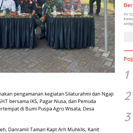
Ber
Ini 
kate
widg
Pop
1
2
nakan pengamanan kegiatan Silaturahmi dan Ngaji
PSHT bersama IKS, Pagar Nusa, dan Pemuda
ertempat di Bumi Puspa Agro Wisata, Desa
3
 oleh, Danramil Taman Kapt Arh Muhklis, Kanit