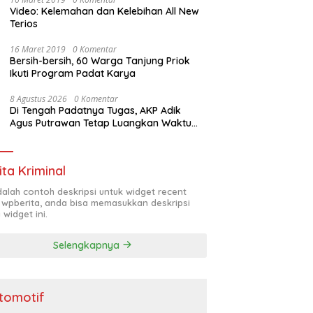
Video: Kelemahan dan Kelebihan All New
Terios
16 Maret 2019
0 Komentar
Bersih-bersih, 60 Warga Tanjung Priok
Ikuti Program Padat Karya
8 Agustus 2026
0 Komentar
Di Tengah Padatnya Tugas, AKP Adik
Agus Putrawan Tetap Luangkan Waktu
Asah Kemampuan Menembak
ita Kriminal
adalah contoh deskripsi untuk widget recent
 wpberita, anda bisa memasukkan deskripsi
 widget ini.
Selengkapnya
tomotif