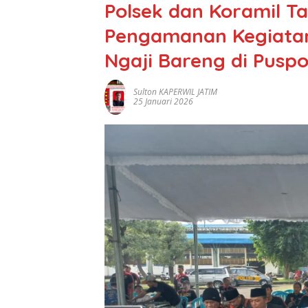
Polsek dan Koramil 
Pengamanan Kegiatan
Ngaji Bareng di Pusp
Sulton KAPERWIL JATIM
25 Januari 2026