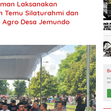
Taman Laksanakan
 Temu Silaturahmi dan
o Agro Desa Jemundo
B
In
an