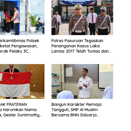
Harkamtibmas Polsek
Polres Pasuruan Tegaskan
rketat Pengawasan,
Penanganan Kasus Laka
rak Pelaku 3C
Lantas 2017 Telah Tuntas dan
pit
Berkekuatan Hukum Tetap
MAK FRATERAN
Bangun Karakter Remaja
a Harumkan Nama
Tangguh, SMP Al Muslim
a, Geisler Suntimothy
Bersama BNN Sidoarjo
 Prestasi di Ajang
Ajarkan Berani Berkata
ka Internasional
“Tidak”