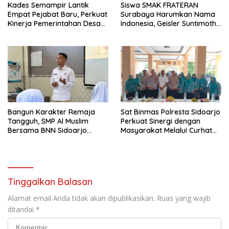
Kades Semampir Lantik
Siswa SMAK FRATERAN
Empat Pejabat Baru, Perkuat
Surabaya Harumkan Nama
Kinerja Pemerintahan Desa
Indonesia, Geisler Suntimothy
Melalui Penyegaran
Torehkan Prestasi di Ajang
Organisasi
Matematika Internasional
Bangun Karakter Remaja
Sat Binmas Polresta Sidoarjo
Tangguh, SMP Al Muslim
Perkuat Sinergi dengan
Bersama BNN Sidoarjo
Masyarakat Melalui Curhat
Ajarkan Berani Berkata
Kamtibmas
“Tidak”
Tinggalkan Balasan
Alamat email Anda tidak akan dipublikasikan.
Ruas yang wajib
ditandai
*