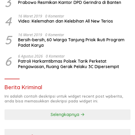
3
Prabowo Resmikan Kantor DPD Gerindra di Banten
4
16 Maret 2019
0 Komentar
Video: Kelemahan dan Kelebihan All New Terios
5
16 Maret 2019
0 Komentar
Bersih-bersih, 60 Warga Tanjung Priok Ikuti Program
Padat Karya
6
6 Agustus 2026
0 Komentar
Patroli Harkamtibmas Polsek Tarik Perketat
Pengawasan, Ruang Gerak Pelaku 3C Dipersempit
Berita Kriminal
Ini adalah contoh deskripsi untuk widget recent post wpberita,
anda bisa memasukkan deskripsi pada widget ini.
Selengkapnya