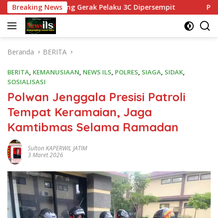
Langsung
an, Ruang Gerak Pelaku 3C Dipersempit
Breaking News
Polres Pasurua
ke
konten
Beranda
BERITA
BERITA
,
KEMANUSIAAN
,
NEWS ILS
,
POLRES
,
SIAGA
,
SIDAK
,
SOSIALISASI
Polwan Jenggala Presisi Patroli
Tempat Keramaian, Jaga
Kamtibmas Selama Ramadan
Sulton KAPERWIL JATIM
3 Maret 2026