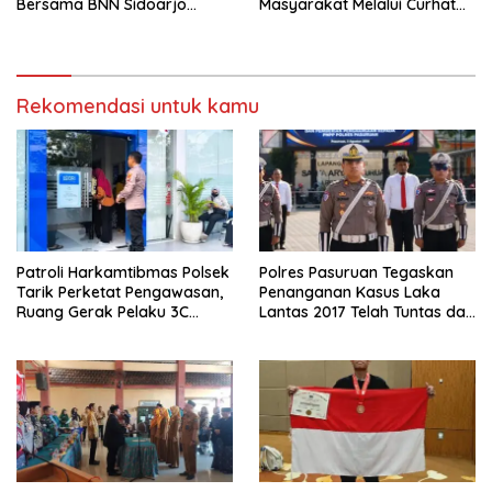
Bersama BNN Sidoarjo
Masyarakat Melalui Curhat
Ajarkan Berani Berkata
Kamtibmas
“Tidak”
Rekomendasi untuk kamu
Patroli Harkamtibmas Polsek
Polres Pasuruan Tegaskan
Tarik Perketat Pengawasan,
Penanganan Kasus Laka
Ruang Gerak Pelaku 3C
Lantas 2017 Telah Tuntas dan
Dipersempit
Berkekuatan Hukum Tetap