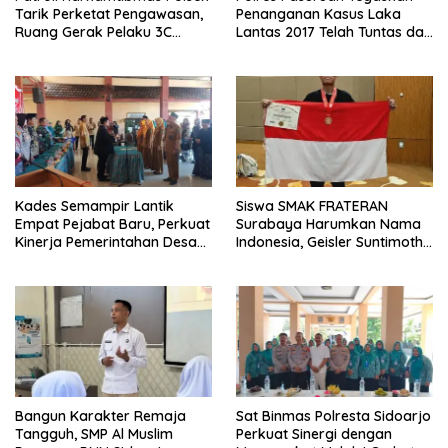
Tarik Perketat Pengawasan,
Penanganan Kasus Laka
Ruang Gerak Pelaku 3C
Lantas 2017 Telah Tuntas dan
Dipersempit
Berkekuatan Hukum Tetap
Kades Semampir Lantik
Siswa SMAK FRATERAN
Empat Pejabat Baru, Perkuat
Surabaya Harumkan Nama
Kinerja Pemerintahan Desa
Indonesia, Geisler Suntimothy
Melalui Penyegaran
Torehkan Prestasi di Ajang
Organisasi
Matematika Internasional
Bangun Karakter Remaja
Sat Binmas Polresta Sidoarjo
Tangguh, SMP Al Muslim
Perkuat Sinergi dengan