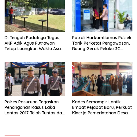
Di Tengah Padatnya Tugas,
Patroli Harkamtibmas Polsek
AKP Adik Agus Putrawan
Tarik Perketat Pengawasan,
Tetap Luangkan Waktu Asah
Ruang Gerak Pelaku 3C
Kemampuan Menembak
Dipersempit
Polres Pasuruan Tegaskan
Kades Semampir Lantik
Penanganan Kasus Laka
Empat Pejabat Baru, Perkuat
Lantas 2017 Telah Tuntas dan
Kinerja Pemerintahan Desa
Berkekuatan Hukum Tetap
Melalui Penyegaran
Organisasi