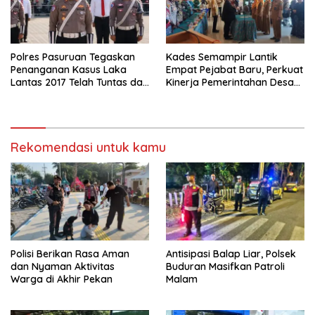
Polres Pasuruan Tegaskan
Kades Semampir Lantik
Penanganan Kasus Laka
Empat Pejabat Baru, Perkuat
Lantas 2017 Telah Tuntas dan
Kinerja Pemerintahan Desa
Berkekuatan Hukum Tetap
Melalui Penyegaran
Organisasi
Rekomendasi untuk kamu
Polisi Berikan Rasa Aman
Antisipasi Balap Liar, Polsek
dan Nyaman Aktivitas
Buduran Masifkan Patroli
Warga di Akhir Pekan
Malam