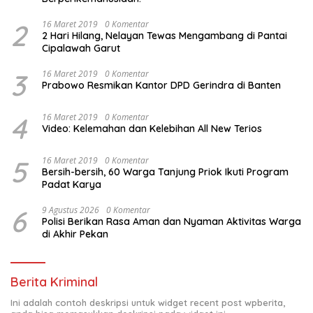
2
16 Maret 2019
0 Komentar
2 Hari Hilang, Nelayan Tewas Mengambang di Pantai
Cipalawah Garut
3
16 Maret 2019
0 Komentar
Prabowo Resmikan Kantor DPD Gerindra di Banten
4
16 Maret 2019
0 Komentar
Video: Kelemahan dan Kelebihan All New Terios
5
16 Maret 2019
0 Komentar
Bersih-bersih, 60 Warga Tanjung Priok Ikuti Program
Padat Karya
6
9 Agustus 2026
0 Komentar
Polisi Berikan Rasa Aman dan Nyaman Aktivitas Warga
di Akhir Pekan
Berita Kriminal
Ini adalah contoh deskripsi untuk widget recent post wpberita,