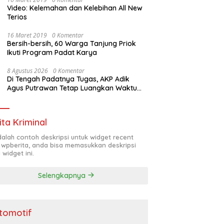
Video: Kelemahan dan Kelebihan All New
Terios
16 Maret 2019
0 Komentar
Bersih-bersih, 60 Warga Tanjung Priok
Ikuti Program Padat Karya
8 Agustus 2026
0 Komentar
Di Tengah Padatnya Tugas, AKP Adik
Agus Putrawan Tetap Luangkan Waktu
Asah Kemampuan Menembak
ita Kriminal
adalah contoh deskripsi untuk widget recent
 wpberita, anda bisa memasukkan deskripsi
 widget ini.
Selengkapnya
tomotif