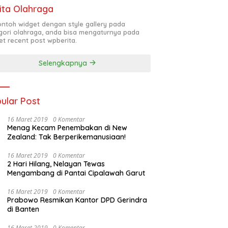
ita Olahraga
contoh widget dengan style gallery pada
gori olahraga, anda bisa mengaturnya pada
et recent post wpberita.
Selengkapnya
ular Post
16 Maret 2019
0 Komentar
Menag Kecam Penembakan di New
Zealand: Tak Berperikemanusiaan!
16 Maret 2019
0 Komentar
2 Hari Hilang, Nelayan Tewas
Mengambang di Pantai Cipalawah Garut
16 Maret 2019
0 Komentar
Prabowo Resmikan Kantor DPD Gerindra
di Banten
16 Maret 2019
0 Komentar