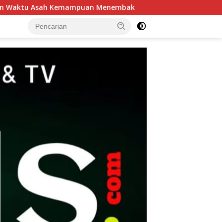
Menembak
Patroli Harkamtibmas Polsek Tarik Perketat