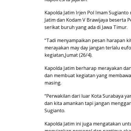
Kapolda Jatim Irjen Pol Imam Sugianto
Jatim dan Kodam V Brawijaya beserta Pem
serikat buruh yang ada di Jawa Timur.
“Tadi menyampaikan pesan harapan kit
merayakan may day jangan terlalu eufor
kegiatan,Jumat (26/4).
Kapolda Jatim berharap merayakan dan
dan membuat kegiatan yang membawa m
masing.
“Perwakilan dari luar Kota Surabaya y
dan kita amankan tapi jangan menggang
Sugianto.
Kapolda Jatim ini juga mengatakan un
menyiapkan personel dan nantinya aka