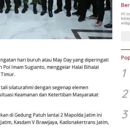
Ber
Ini 
kate
widg
Pop
ngatan hari buruh atau May Day yang diperingati
en Pol Imam Sugianto, menggelar Halal Bihalal
1
 Timur.
n tali silaturahmi dengan segenap elemen
2
situasi Keamanan dan Ketertiban Masyarakat
3
akan di Gedung Patuh lantai 2 Mapolda Jatim ini
 Jatim, Kasdam V Brawijaya, Kadisnakertrans Jatim,