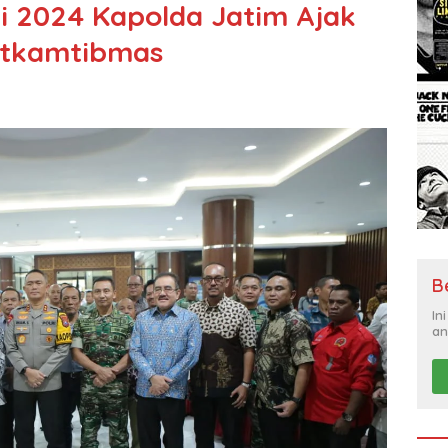
i 2024 Kapolda Jatim Ajak
Sitkamtibmas
B
In
an