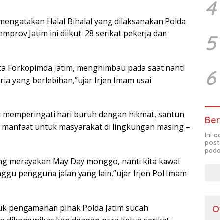
4
 mengatakan Halal Bihalal yang dilaksanakan Polda
prov Jatim ini diikuti 28 serikat pekerja dan
5
a Forkopimda Jatim, menghimbau pada saat nanti
6
ia yang berlebihan,”ujar Irjen Imam usai
 memperingati hari buruh dengan hikmat, santun
Ber
anfaat untuk masyarakat di lingkungan masing –
Ini 
post
pada
ang merayakan May Day monggo, nanti kita kawal
gu pengguna jalan yang lain,”ujar Irjen Pol Imam
tuk pengamanan pihak Polda Jatim sudah
O
n dikomunikasikan dengan para ketua serikat