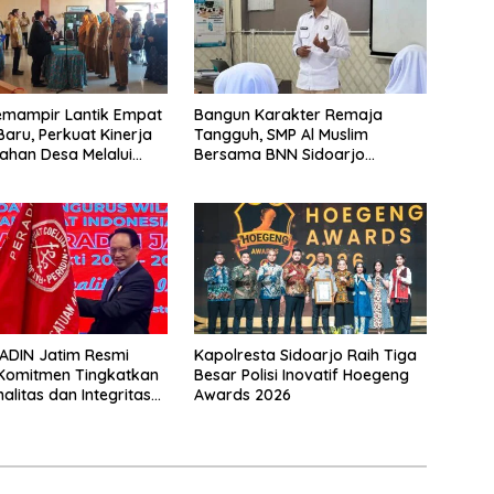
emampir Lantik Empat
Bangun Karakter Remaja
Baru, Perkuat Kinerja
Tangguh, SMP Al Muslim
ahan Desa Melalui
Bersama BNN Sidoarjo
an Organisasi
Ajarkan Berani Berkata
“Tidak”
ADIN Jatim Resmi
Kapolresta Sidoarjo Raih Tiga
, Komitmen Tingkatkan
Besar Polisi Inovatif Hoegeng
alitas dan Integritas
Awards 2026