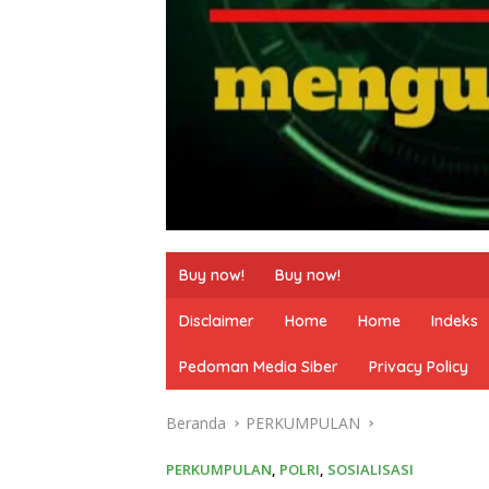
Buy now!
Buy now!
Disclaimer
Home
Home
Indeks
Pedoman Media Siber
Privacy Policy
Beranda
PERKUMPULAN
PERKUMPULAN
,
POLRI
,
SOSIALISASI