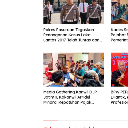
Polres Pasuruan Tegaskan
Kades S
Penanganan Kasus Laka
Pejabat 
Lantas 2017 Telah Tuntas dan
Pemerint
Berkekuatan Hukum Tetap
Penyegar
Media Gathering Kanwil DJP
BPW PER
Jatim II, Kakanwil Arridel
Dilantik
Mindra: Kepatuhan Pajak
Profesion
Meningkat Berkat Peran Media
Advokat