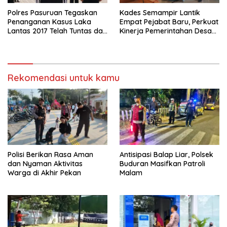
Polres Pasuruan Tegaskan
Kades Semampir Lantik
Penanganan Kasus Laka
Empat Pejabat Baru, Perkuat
Lantas 2017 Telah Tuntas dan
Kinerja Pemerintahan Desa
Berkekuatan Hukum Tetap
Melalui Penyegaran
Organisasi
Rekomendasi untuk kamu
Polisi Berikan Rasa Aman
Antisipasi Balap Liar, Polsek
dan Nyaman Aktivitas
Buduran Masifkan Patroli
Warga di Akhir Pekan
Malam