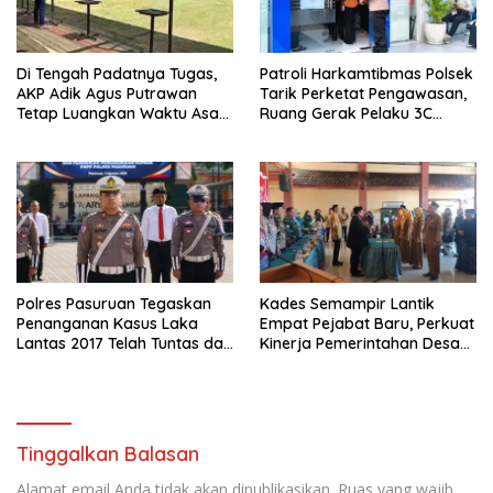
Di Tengah Padatnya Tugas,
Patroli Harkamtibmas Polsek
AKP Adik Agus Putrawan
Tarik Perketat Pengawasan,
Tetap Luangkan Waktu Asah
Ruang Gerak Pelaku 3C
Kemampuan Menembak
Dipersempit
Polres Pasuruan Tegaskan
Kades Semampir Lantik
Penanganan Kasus Laka
Empat Pejabat Baru, Perkuat
Lantas 2017 Telah Tuntas dan
Kinerja Pemerintahan Desa
Berkekuatan Hukum Tetap
Melalui Penyegaran
Organisasi
Tinggalkan Balasan
Alamat email Anda tidak akan dipublikasikan.
Ruas yang wajib