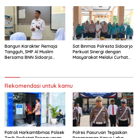
Organisasi
Matematika Internasional
Bangun Karakter Remaja
Sat Binmas Polresta Sidoarjo
Tangguh, SMP Al Muslim
Perkuat Sinergi dengan
Bersama BNN Sidoarjo
Masyarakat Melalui Curhat
Ajarkan Berani Berkata
Kamtibmas
“Tidak”
Rekomendasi untuk kamu
Patroli Harkamtibmas Polsek
Polres Pasuruan Tegaskan
Tarik Perketat Pengawasan,
Penanganan Kasus Laka