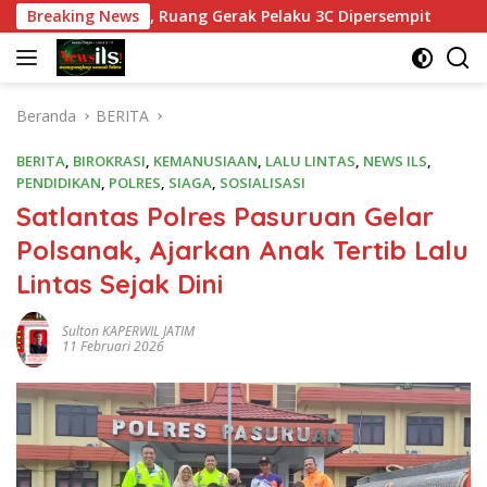
Langsung
gawasan, Ruang Gerak Pelaku 3C Dipersempit
Breaking News
Polres Pa
ke
konten
Beranda
BERITA
BERITA
,
BIROKRASI
,
KEMANUSIAAN
,
LALU LINTAS
,
NEWS ILS
,
PENDIDIKAN
,
POLRES
,
SIAGA
,
SOSIALISASI
Satlantas Polres Pasuruan Gelar
Polsanak, Ajarkan Anak Tertib Lalu
Lintas Sejak Dini
Sulton KAPERWIL JATIM
11 Februari 2026