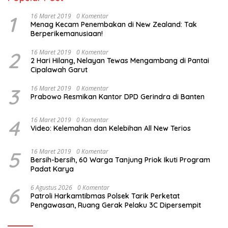
1
16 Maret 2019
0 Komentar
Menag Kecam Penembakan di New Zealand: Tak
Berperikemanusiaan!
2
16 Maret 2019
0 Komentar
2 Hari Hilang, Nelayan Tewas Mengambang di Pantai
Cipalawah Garut
3
16 Maret 2019
0 Komentar
Prabowo Resmikan Kantor DPD Gerindra di Banten
4
16 Maret 2019
0 Komentar
Video: Kelemahan dan Kelebihan All New Terios
5
16 Maret 2019
0 Komentar
Bersih-bersih, 60 Warga Tanjung Priok Ikuti Program
Padat Karya
6
6 Agustus 2026
0 Komentar
Patroli Harkamtibmas Polsek Tarik Perketat
Pengawasan, Ruang Gerak Pelaku 3C Dipersempit