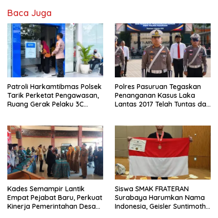
Baca Juga
Patroli Harkamtibmas Polsek
Polres Pasuruan Tegaskan
Tarik Perketat Pengawasan,
Penanganan Kasus Laka
Ruang Gerak Pelaku 3C
Lantas 2017 Telah Tuntas dan
Dipersempit
Berkekuatan Hukum Tetap
Kades Semampir Lantik
Siswa SMAK FRATERAN
Empat Pejabat Baru, Perkuat
Surabaya Harumkan Nama
Kinerja Pemerintahan Desa
Indonesia, Geisler Suntimothy
Melalui Penyegaran
Torehkan Prestasi di Ajang