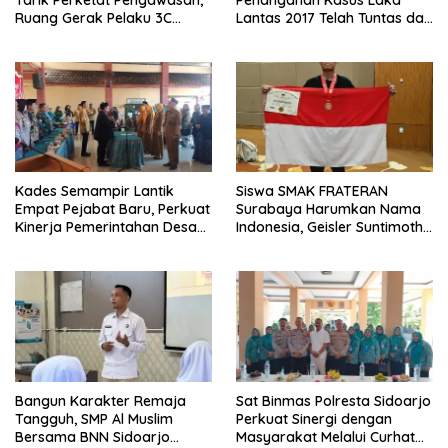
Ruang Gerak Pelaku 3C
Lantas 2017 Telah Tuntas dan
Dipersempit
Berkekuatan Hukum Tetap
Kades Semampir Lantik
Siswa SMAK FRATERAN
Empat Pejabat Baru, Perkuat
Surabaya Harumkan Nama
Kinerja Pemerintahan Desa
Indonesia, Geisler Suntimothy
Melalui Penyegaran
Torehkan Prestasi di Ajang
Organisasi
Matematika Internasional
Bangun Karakter Remaja
Sat Binmas Polresta Sidoarjo
Tangguh, SMP Al Muslim
Perkuat Sinergi dengan
Bersama BNN Sidoarjo
Masyarakat Melalui Curhat